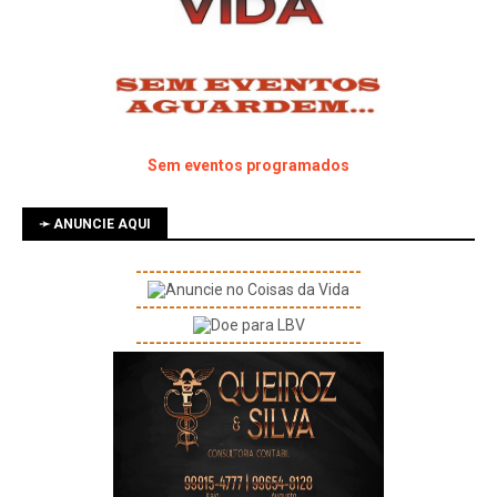
Sem eventos programados
➛ ANUNCIE AQUI
----------------------------------
----------------------------------
----------------------------------