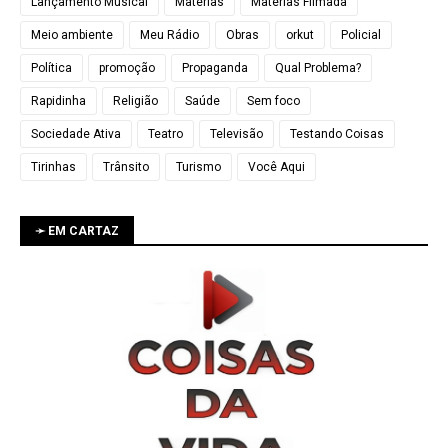
Lançamento Musical
Matérias
Matérias Filmada
Meio ambiente
Meu Rádio
Obras
orkut
Policial
Política
promoção
Propaganda
Qual Problema?
Rapidinha
Religião
Saúde
Sem foco
Sociedade Ativa
Teatro
Televisão
Testando Coisas
Tirinhas
Trânsito
Turismo
Você Aqui
➛ EM CARTAZ