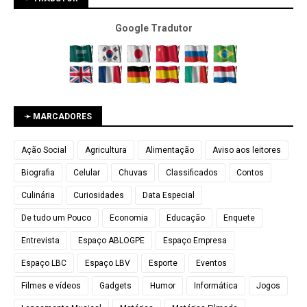
Google Tradutor
➛ MARCADORES
Ação Social
Agricultura
Alimentação
Aviso aos leitores
Biografia
Celular
Chuvas
Classificados
Contos
Culinária
Curiosidades
Data Especial
De tudo um Pouco
Economia
Educação
Enquete
Entrevista
Espaço ABLOGPE
Espaço Empresa
Espaço LBC
Espaço LBV
Esporte
Eventos
Filmes e vídeos
Gadgets
Humor
Informática
Jogos