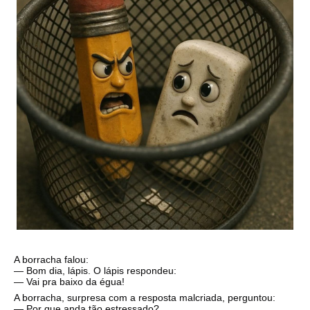
A borracha falou:
— Bom dia, lápis. O lápis respondeu:
—
Vai pra baixo da égua!
A borracha, surpresa com a resposta malcriada, perguntou:
— Por que anda tão estressado?