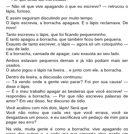
— Não vê que vive apagando o que eu escrevo? — retrucou o
lápis, furioso.
E assim seguiram discutindo por muito tempo.
O lápis escrevia, a borracha apagava. E o lápis reclamava. De
novo!
Tanto escreveu o lápis, que foi ficando pequenininho.
E tanto apagou a borracha, que também ficou bem pequena.
Exausto de tanto escrever, o lápis — agora só um cotoquinho —
caiu de lado.
E a borracha, cansada de apagar, caiu exausta ao seu lado.
Ambos estavam pequenos demais e já não podiam mais ser
usados.
O aluno jogou o lápis na lixeira... e junto com ele, a borracha.
Dentro da lixeira, a discussão continuou:
— Tá vendo onde a gente veio parar? Foi por sua causa! —
disse o lápis.
— É o meu trabalho apagar as besteiras que você escreve! —
respondeu a borracha. — Por que não escreveu palavras de
amor? Em vez disso, fez discurso de ódio.
Você acabou com nós dois, lápis! Será que
Você não notou que cada vez que você errava, você se
desgastava um pouco, e eu sacrificava um pedaço de mim para
pagar seu erro?
Na vida, muita gente é como a borracha: vive apagando os
erros dos outros e, a cada vez que conserta algo, perde um