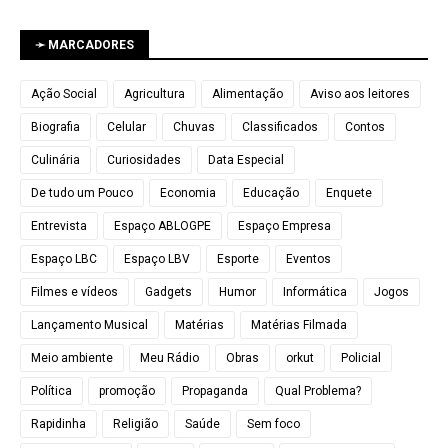
➛ MARCADORES
Ação Social
Agricultura
Alimentação
Aviso aos leitores
Biografia
Celular
Chuvas
Classificados
Contos
Culinária
Curiosidades
Data Especial
De tudo um Pouco
Economia
Educação
Enquete
Entrevista
Espaço ABLOGPE
Espaço Empresa
Espaço LBC
Espaço LBV
Esporte
Eventos
Filmes e vídeos
Gadgets
Humor
Informática
Jogos
Lançamento Musical
Matérias
Matérias Filmada
Meio ambiente
Meu Rádio
Obras
orkut
Policial
Política
promoção
Propaganda
Qual Problema?
Rapidinha
Religião
Saúde
Sem foco