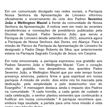
Em um comunicado divulgado nas redes sociais, a Paróquia
Nossa Senhora da Apresentação de Limoeiro informou
oficialmente o encerramento do ciclo dos Padres
Severino
João e Wellington Maciel
à frente da comunidade de Nossa
Senhora da Apresentação. A notícia vem em meio às recentes
transferências e nomeações de presbíteros publicadas pela
Diocese de Nazaré. Padre Severino João, que serviu a
Paróquia de Limoeiro desde setembro de 2021, assumirá agora
a Paróquia de Nossa Senhora das Dores, em Aliança. Para a
missão de Pároco da Paróquia da Apresentação de Limoeiro foi
designado o Padre Diego Roberto da Silva, que anteriormente
estava na Paróquia Sagrado Coração de Jesus, em Carpina.
Em nota emocionada, a paróquia expressou sua gratidão aos
Padres Severino João e Wellington Maciel: "Com o coração
cheio de gratidão, nos despedimos dos queridos Padre
Severino João, e Wellington Maciel que por este tempo foram
presença amorosa, palavra firme e guia espiritual em nossa
paróquia. A missão de vocês dois entre nós foi marcada pela
dedicação, pela simplicidade e pelo testemunho vivo do
Evangelho." A mensagem destaca ainda o impacto dos Padres
na comunidade: "A cada homilia, a cada gesto de cuidado e
cada celebração, o senhor plantou sementes que continuarão a
frutificar em nossa comunidade." A paróquia reconhece que,
embora haja saudade, a partida para uma nova missão é vista
como uma bênção divina.