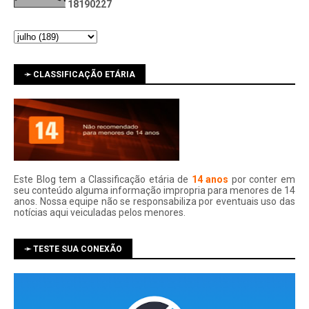
1
8
1
9
0
2
2
7
➛ CLASSIFICAÇÃO ETÁRIA
Este Blog tem a Classificação etária de
14 anos
por conter em
seu conteúdo alguma informação impropria para menores de 14
anos. Nossa equipe não se responsabiliza por eventuais uso das
notí­cias aqui veiculadas pelos menores.
➛ TESTE SUA CONEXÃO