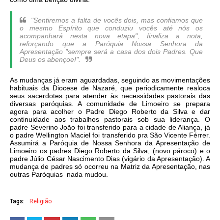
"Sentiremos a falta de vocês dois, mas confiamos que
o mesmo Espírito que conduziu vocês até nós os
acompanhará nesta nova etapa", finaliza a nota,
reforçando que a Paróquia Nossa Senhora da
Apresentação "sempre será a casa dos dois Padres. Que
Deus os abençoe!".
As mudanças já eram aguardadas, seguindo as movimentações
habituais da Diocese de Nazaré, que periodicamente realoca
seus sacerdotes para atender às necessidades pastorais das
diversas paróquias. A comunidade de Limoeiro se prepara
agora para acolher o Padre Diego Roberto da Silva e dar
continuidade aos trabalhos pastorais sob sua liderança. O
padre Severino João foi transferido para a cidade de Aliança, já
o padre Wellington Maciel foi transferido pra São Vicente Férrer.
Assumirá a Paróquia de Nossa Senhora da Apresentação de
Limoeiro os padres Diego Roberto da Silva, (novo pároco) e o
padre Júlio César Nascimento Dias (vigário da Apresentação). A
mudança de padres só ocorreu na Matriz da Apresentação, nas
outras Paróquias nada mudou.
Tags:
Religião