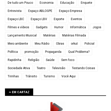
De tudo um Pouco
Economia
Educação
Enquete
Entrevista
Espaço ABLOGPE
Espaço Empresa
Espaço LBC
Espaço LBV
Esporte
Eventos
Filmes e vídeos
Gadgets
Humor
Informática
Jogos
Lançamento Musical
Matérias
Matérias Filmada
Meio ambiente
Meu Rádio
Obras
orkut
Policial
Política
promoção
Propaganda
Qual Problema?
Rapidinha
Religião
Saúde
Sem foco
Sociedade Ativa
Teatro
Televisão
Testando Coisas
Tirinhas
Trânsito
Turismo
Você Aqui
➛ EM CARTAZ