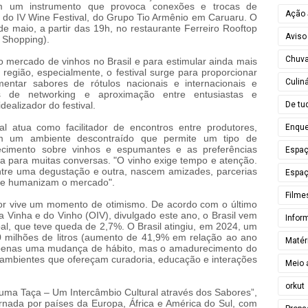
m um instrumento que provoca conexões e trocas de
Ação 
s do IV Wine Festival, do Grupo Tio Armênio em Caruaru. O
de maio, a partir das 19h, no restaurante Ferreiro Rooftop
Aviso
 Shopping).
Chuv
 mercado de vinhos no Brasil e para estimular ainda mais
egião, especialmente, o festival surge para proporcionar
Culiná
mentar sabores de rótulos nacionais e internacionais e
os de networking e aproximação entre entusiastas e
De tu
dealizador do festival.
l atua como facilitador de encontros entre produtores,
Enque
em um ambiente descontraído que permite um tipo de
ecimento sobre vinhos e espumantes e as preferências
Espa
a para muitas conversas. "O vinho exige tempo e atenção.
entre uma degustação e outra, nascem amizades, parcerias
Espaç
que humanizam o mercado".
Filme
or vive um momento de otimismo. De acordo com o último
 Vinha e do Vinho (OIV), divulgado este ano, o Brasil vem
Infor
al, que teve queda de 2,7%. O Brasil atingiu, em 2024, um
0 milhões de litros (aumento de 41,9% em relação ao ano
Matér
 apenas uma mudança de hábito, mas o amadurecimento do
 ambientes que ofereçam curadoria, educação e interações
Meio 
orkut
a Taça – Um Intercâmbio Cultural através dos Sabores”,
rnada por países da Europa, África e América do Sul, com