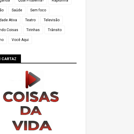
ganda
Qual Problema?
Rapidinha
ião
Saúde
Sem foco
dade Ativa
Teatro
Televisão
ndo Coisas
Tirinhas
Trânsito
mo
Você Aqui
M CARTAZ