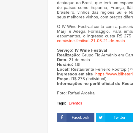
destaque ao Brasil, que terá um espaço 
de países como Espanha, França, Itáli
brasileiro, vinhos das regiões Sul 
seus melhores vinhos, com preços difer
O IV Wine Festival conta com a parceria
Marji e Adega Formaggio. Para emb
espumantes, o ingresso custa R$ 275 
com/wine-festival-21-05-21-de-
maio
.
Serviço: IV Wine Festival
Realização:
Grupo Tio Armênio em Car
Data:
21 de maio
Horário:
19h
Local:
Restaurante Ferreiro Rooftop (7
Ingressos em site
https://www.bilheteri
Preço:
R$ 275 (individual)
Informações no perfil oficial do Res
Foto: Rafael Aroeira
Tags:
Eventos
Facebook
Twitter