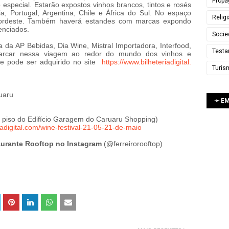
Propa
especial. Estarão expostos vinhos brancos, tintos e rosés
a, Portugal, Argentina, Chile e África do Sul. No espaço
Relig
e Nordeste. Também haverá estandes com marcas expondo
enciados.
Socie
 da AP Bebidas, Dia Wine, Mistral Importadora, Interfood,
Testa
arcar nessa viagem ao redor do mundo dos vinhos e
e pode ser adquirido no site
https://www.bilheteriadigital.
Turis
uaru
➛ E
º piso do Edifício Garagem do Caruaru Shopping)
adigital.
com/wine-festival-21-05-21-de-
maio
taurante Rooftop no Instagram
(@ferreirorooftop)