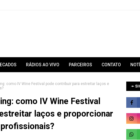
RECADOS
RÁDIOS AO VIVO
PARCEIROS
CONTATO
NOT
g: como IV Wine Festival pode contribuir para estreitar laços e
➛ SI
is?
ng: como IV Wine Festival
estreitar laços e proporcionar
 profissionais?