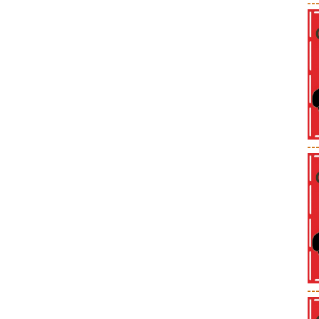
--
--
--