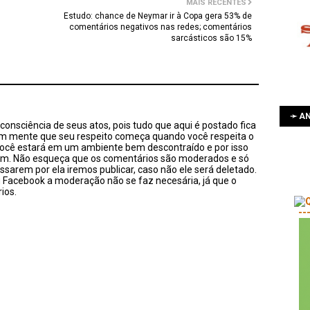
MAIS RECENTES
Estudo: chance de Neymar ir à Copa gera 53% de
comentários negativos nas redes; comentários
sarcásticos são 15%
➛ AN
onsciência de seus atos, pois tudo que aqui é postado fica
em mente que seu respeito começa quando você respeita o
você estará em um ambiente bem descontraído e por isso
sim. Não esqueça que os comentários são moderados e só
ssarem por ela iremos publicar, caso não ele será deletado.
u Facebook a moderação não se faz necesária, já que o
ios.
--