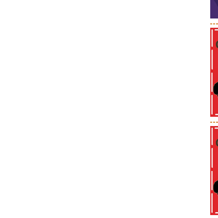
--
--