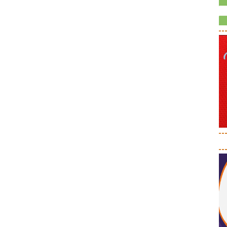
--
--
--