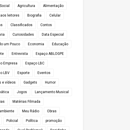
Social
Agricultura
Alimentação
 aos leitores
Biografia
Celular
as
Classificados
Contos
ria
Curiosidades
Data Especial
do um Pouco
Economia
Educação
te
Entrevista
Espaço ABLOGPE
ço Empresa
Espaço LBC
o LBV
Esporte
Eventos
s e vídeos
Gadgets
Humor
mática
Jogos
Lançamento Musical
ias
Matérias Filmada
ambiente
Meu Rádio
Obras
Policial
Política
promoção