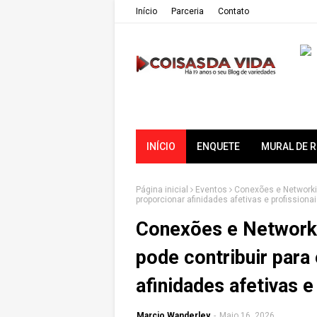
Iní­cio
Parceria
Contato
INÍCIO
ENQUETE
MURAL DE 
Página inicial
Eventos
Conexões e Networkin
proporcionar afinidades afetivas e profissiona
Conexões e Networki
pode contribuir para 
afinidades afetivas e
Marcio Wanderley
-
Maio 16, 2026