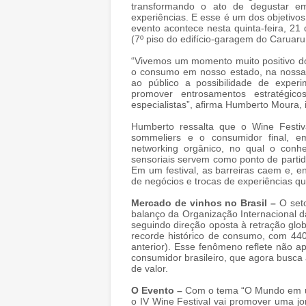
transformando o ato de degustar e
experiências. E esse é um dos objetivo
evento acontece nesta quinta-feira, 21 
(7º piso do edifício-garagem do Caruaru
“Vivemos um momento muito positivo do
o consumo em nosso estado, na nossa r
ao público a possibilidade de experi
promover entrosamentos estratégic
especialistas”, afirma Humberto Moura, i
Humberto ressalta que o Wine Festiva
sommeliers e o consumidor final, 
networking orgânico, no qual o conh
sensoriais servem como ponto de partid
Em um festival, as barreiras caem e, 
de negócios e trocas de experiências 
Mercado de vinhos no Brasil
–
O set
balanço da Organização Internacional da
seguindo direção oposta à retração glob
recorde histórico de consumo, com 44
anterior). Esse fenômeno reflete não
consumidor brasileiro, que agora busca
de valor.
O Evento
–
Com o tema “O Mundo em um
o IV Wine Festival vai promover uma jo