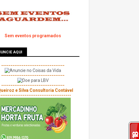
Sem eventos programados
UNCIE AQUI
----------------------------------
----------------------------------
----------------------------------
---------------------------------------