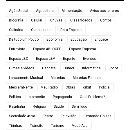
Ação Social
Agricultura
Alimentação
Aviso aos leitores
Biografia
Celular
Chuvas
Classificados
Contos
Culinária
Curiosidades
Data Especial
De tudo um Pouco
Economia
Educação
Enquete
Entrevista
Espaço ABLOGPE
Espaço Empresa
Espaço LBC
Espaço LBV
Esporte
Eventos
Filmes e vídeos
Gadgets
Humor
Informática
Jogos
Lançamento Musical
Matérias
Matérias Filmada
Meio ambiente
Meu Rádio
Obras
orkut
Policial
Política
promoção
Propaganda
Qual Problema?
Rapidinha
Religião
Saúde
Sem foco
Sociedade Ativa
Teatro
Televisão
Testando Coisas
Tirinhas
Trânsito
Turismo
Você Aqui