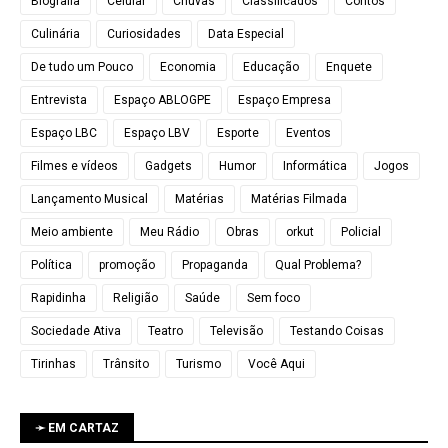
Biografia
Celular
Chuvas
Classificados
Contos
Culinária
Curiosidades
Data Especial
De tudo um Pouco
Economia
Educação
Enquete
Entrevista
Espaço ABLOGPE
Espaço Empresa
Espaço LBC
Espaço LBV
Esporte
Eventos
Filmes e vídeos
Gadgets
Humor
Informática
Jogos
Lançamento Musical
Matérias
Matérias Filmada
Meio ambiente
Meu Rádio
Obras
orkut
Policial
Política
promoção
Propaganda
Qual Problema?
Rapidinha
Religião
Saúde
Sem foco
Sociedade Ativa
Teatro
Televisão
Testando Coisas
Tirinhas
Trânsito
Turismo
Você Aqui
➛ EM CARTAZ