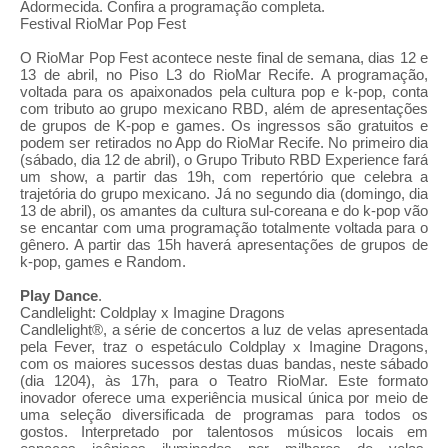
Adormecida. Confira a programação completa.
Festival RioMar Pop Fest
O RioMar Pop Fest acontece neste final de semana, dias 12 e
13 de abril, no Piso L3 do RioMar Recife. A programação,
voltada para os apaixonados pela cultura pop e k-pop, conta
com tributo ao grupo mexicano RBD, além de apresentações
de grupos de K-pop e games. Os ingressos são gratuitos e
podem ser retirados no App do RioMar Recife. No primeiro dia
(sábado, dia 12 de abril), o Grupo Tributo RBD Experience fará
um show, a partir das 19h, com repertório que celebra a
trajetória do grupo mexicano. Já no segundo dia (domingo, dia
13 de abril), os amantes da cultura sul-coreana e do k-pop vão
se encantar com uma programação totalmente voltada para o
gênero. A partir das 15h haverá apresentações de grupos de
k-pop, games e Random.
Play Dance
.
Candlelight: Coldplay x Imagine Dragons
Candlelight®, a série de concertos a luz de velas apresentada
pela Fever, traz o espetáculo Coldplay x Imagine Dragons,
com os maiores sucessos destas duas bandas, neste sábado
(dia 1204), às 17h, para o Teatro RioMar. Este formato
inovador oferece uma experiência musical única por meio de
uma seleção diversificada de programas para todos os
gostos. Interpretado por talentosos músicos locais em