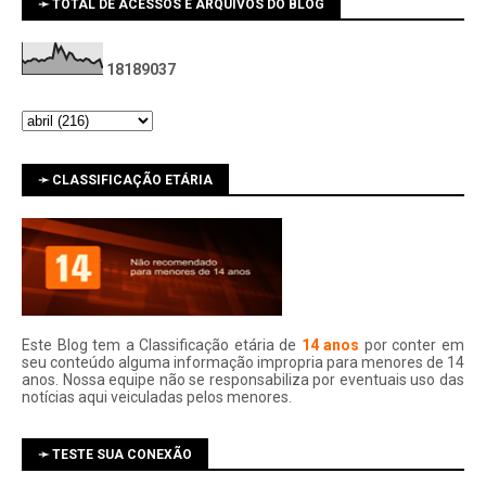
➛ TOTAL DE ACESSOS E ARQUIVOS DO BLOG
1
8
1
8
9
0
3
7
➛ CLASSIFICAÇÃO ETÁRIA
Este Blog tem a Classificação etária de
14 anos
por conter em
seu conteúdo alguma informação impropria para menores de 14
anos. Nossa equipe não se responsabiliza por eventuais uso das
notí­cias aqui veiculadas pelos menores.
➛ TESTE SUA CONEXÃO