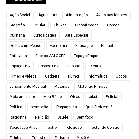
Ação Social
Agricultura
Alimentação
Aviso aos leitores
Biografia
Celular
Chuvas
Classificados
Contos
Culinária
Curiosidades
Data Especial
De tudo um Pouco
Economia
Educação
Enquete
Entrevista
Espaço ABLOGPE
Espaço Empresa
Espaço LBC
Espaço LBV
Esporte
Eventos
Filmes e vídeos
Gadgets
Humor
Informática
Jogos
Lançamento Musical
Matérias
Matérias Filmada
Meio ambiente
Meu Rádio
Obras
orkut
Policial
Política
promoção
Propaganda
Qual Problema?
Rapidinha
Religião
Saúde
Sem foco
Sociedade Ativa
Teatro
Televisão
Testando Coisas
Tirinhas
Trânsito
Turismo
Você Aqui