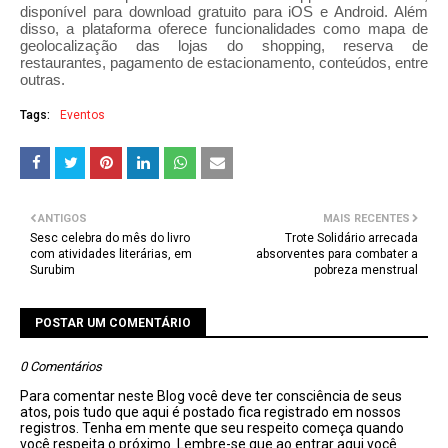
disponível para download gratuito para iOS e Android. Além
disso, a plataforma oferece funcionalidades como mapa de
geolocalização das lojas do shopping, reserva de
restaurantes, pagamento de estacionamento, conteúdos, entre
outras.
Tags:
Eventos
ANTIGOS
MAIS RECENTES
Sesc celebra do mês do livro
Trote Solidário arrecada
com atividades literárias, em
absorventes para combater a
Surubim
pobreza menstrual
POSTAR UM COMENTÁRIO
0 Comentários
Para comentar neste Blog você deve ter consciência de seus
atos, pois tudo que aqui é postado fica registrado em nossos
registros. Tenha em mente que seu respeito começa quando
você respeita o próximo. Lembre-se que ao entrar aqui você