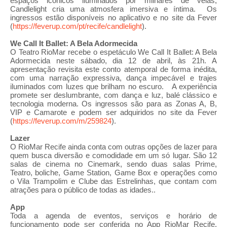
espaços icônicos iluminados por milhares de velas,
Candlelight cria uma atmosfera imersiva e íntima. Os
ingressos estão disponíveis no aplicativo e no site da Fever
(
https://feverup.com/pt/recife/candlelight
).
We Call It Ballet: A Bela Adormecida
O Teatro RioMar recebe o espetáculo We Call It Ballet: A Bela
Adormecida neste sábado, dia 12 de abril, às 21h. A
apresentação revisita este conto atemporal de forma inédita,
com uma narração expressiva, dança impecável e trajes
iluminados com luzes que brilham no escuro. A experiência
promete ser deslumbrante, com dança e luz, balé clássico e
tecnologia moderna. Os ingressos são para as Zonas A, B,
VIP e Camarote e podem ser adquiridos no site da Fever
(
https://feverup.com/m/259824
).
Lazer
O RioMar Recife ainda conta com outras opções de lazer para
quem busca diversão e comodidade em um só lugar. São 12
salas de cinema no Cinemark, sendo duas salas Prime,
Teatro, boliche, Game Station, Game Box e operações como
o Vila Trampolim e Clube das Estrelinhas, que contam com
atrações para o público de todas as idades..
App
Toda a agenda de eventos, serviços e horário de
funcionamento pode ser conferida no App RioMar Recife,