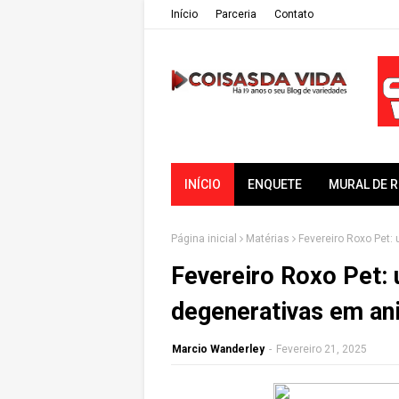
Iní­cio
Parceria
Contato
INÍCIO
ENQUETE
MURAL DE 
Página inicial
Matérias
Fevereiro Roxo Pet:
Fevereiro Roxo Pet:
degenerativas em an
Marcio Wanderley
-
Fevereiro 21, 2025