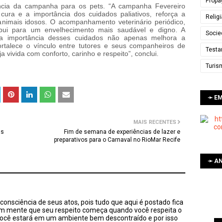
Propa
ância da campanha para os pets. “A campanha Fevereiro
ura e a importância dos cuidados paliativos, reforça a
Relig
animais idosos. O acompanhamento veterinário periódico,
ribui para um envelhecimento mais saudável e digno. A
Socie
 a importância desses cuidados não apenas melhora a
ortalece o vínculo entre tutores e seus companheiros de
Testa
a vivida com conforto, carinho e respeito”, conclui.
Turis
➛ E
MAIS RECENTES
as
Fim de semana de experiências de lazer e
preparativos para o Carnaval no RioMar Recife
➛ AN
onsciência de seus atos, pois tudo que aqui é postado fica
em mente que seu respeito começa quando você respeita o
você estará em um ambiente bem descontraído e por isso