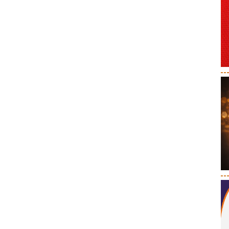
--
--