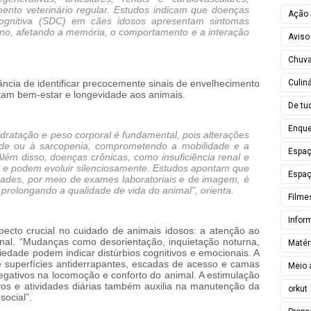
nto veterinário regular. Estudos indicam que doenças
Ação 
gnitiva (SDC) em cães idosos apresentam sintomas
o, afetando a memória, o comportamento e a interação
Aviso
Chuv
Culiná
ância de identificar precocemente sinais de envelhecimento
tam bem-estar e longevidade aos animais.
De tu
Enque
dratação e peso corporal é fundamental, pois alterações
ade ou à sarcopenia, comprometendo a mobilidade e a
Espa
Além disso, doenças crônicas, como insuficiência renal e
s e podem evoluir silenciosamente. Estudos apontam que
Espaç
ades, por meio de exames laboratoriais e de imagem, é
 prolongando a qualidade de vida do animal”, orienta.
Filme
Infor
pecto crucial no cuidado de animais idosos: a atenção ao
al. “Mudanças como desorientação, inquietação noturna,
Matér
edade podem indicar distúrbios cognitivos e emocionais. A
 superfícies antiderrapantes, escadas de acesso e camas
Meio 
egativos na locomoção e conforto do animal. A estimulação
vos e atividades diárias também auxilia na manutenção da
orkut
social”.