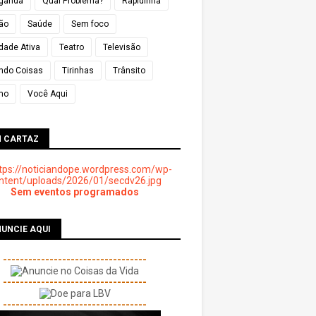
ganda
Qual Problema?
Rapidinha
ião
Saúde
Sem foco
dade Ativa
Teatro
Televisão
ndo Coisas
Tirinhas
Trânsito
mo
Você Aqui
M CARTAZ
Sem eventos programados
UNCIE AQUI
----------------------------------
----------------------------------
----------------------------------