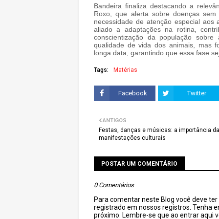
Bandeira finaliza destacando a relev
Roxo, que alerta sobre doenças sem c
necessidade de atenção especial aos 
aliado a adaptações na rotina, cont
conscientização da população sobre
qualidade de vida dos animais, mas f
longa data, garantindo que essa fase sej
Tags:
Matérias
Facebook
Twitter
ANTIGOS
Festas, danças e músicas: a importância d
manifestações culturais
POSTAR UM COMENTÁRIO
0 Comentários
Para comentar neste Blog você deve ter c
registrado em nossos registros. Tenha 
próximo. Lembre-se que ao entrar aqui 