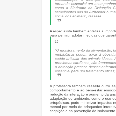
tornando essencial um acompanhame
como a Síndrome da Disfunção Co
semelhantes aos do Alzheimer human
social dos animais”, ressalta.
A especialista também enfatiza a import
para permitir adotar medidas que garan
“O monitoramento da alimentação, hi
metabólicas podem levar à obesid
saúde articular dos animais idosos. 
problemas cardíacos, são frequente
a detecção precoce dessas enfermid
essencial para um tratamento eficaz,
A professora também ressalta outro as
comportamento e ao bem-estar emocion
redução da interação e aumento da ansi
adaptação do ambiente, como o uso de
ortopédicas, pode minimizar impactos n
mental por meio de brinquedos interati
cognição e na prevenção do isolamento 