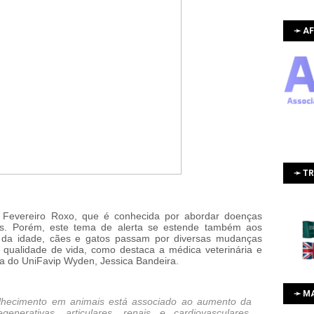
➛ AF
➛ T
 Fevereiro Roxo, que é conhecida por abordar doenças
os. Porém, este tema de alerta se estende também aos
 da idade, cães e gatos passam por diversas mudanças
 qualidade de vida, como destaca a médica veterinária e
ia do UniFavip Wyden, Jessica Bandeira.
➛ M
hecimento em animais está associado ao aumento da
enerativas, articulares, renais e cardiovasculares,