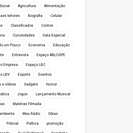
Social
Agricultura
Alimentação
 aos leitores
Biografia
Celular
as
Classificados
Contos
ria
Curiosidades
Data Especial
do um Pouco
Economia
Educação
te
Entrevista
Espaço ABLOGPE
ço Empresa
Espaço LBC
o LBV
Esporte
Eventos
s e vídeos
Gadgets
Humor
mática
Jogos
Lançamento Musical
ias
Matérias Filmada
ambiente
Meu Rádio
Obras
Policial
Política
promoção