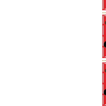
--
--