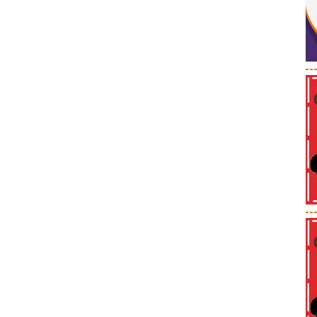
--
--