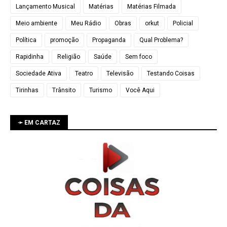
Lançamento Musical
Matérias
Matérias Filmada
Meio ambiente
Meu Rádio
Obras
orkut
Policial
Política
promoção
Propaganda
Qual Problema?
Rapidinha
Religião
Saúde
Sem foco
Sociedade Ativa
Teatro
Televisão
Testando Coisas
Tirinhas
Trânsito
Turismo
Você Aqui
➛ EM CARTAZ