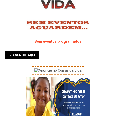
Sem eventos programados
➛ ANUNCIE AQUI
----------------------------------
----------------------------------