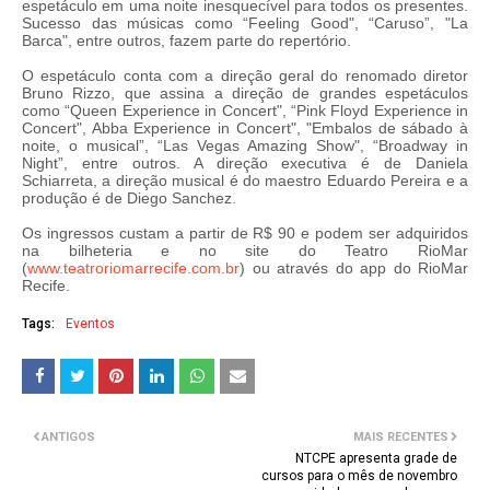
espetáculo em uma noite inesquecível para todos os presentes.
Sucesso das músicas como “Feeling Good", “Caruso”, "La
Barca", entre outros, fazem parte do repertório.
O espetáculo conta com a direção geral do renomado diretor
Bruno Rizzo, que assina a direção de grandes espetáculos
como “Queen Experience in Concert", “Pink Floyd Experience in
Concert", Abba Experience in Concert", "Embalos de sábado à
noite, o musical”, “Las Vegas Amazing Show", “Broadway in
Night”, entre outros. A direção executiva é de Daniela
Schiarreta, a direção musical é do maestro Eduardo Pereira e a
produção é de Diego Sanchez.
Os ingressos custam a partir de R$ 90 e podem ser adquiridos
na bilheteria e no site do Teatro RioMar
(
www.teatroriomarrecife.com.br
) ou através do app do RioMar
Recife.
Tags:
Eventos
ANTIGOS
MAIS RECENTES
NTCPE apresenta grade de
cursos para o mês de novembro