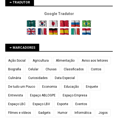
➛ TRADUTOR
Google Tradutor
➛ MARCADORES
Ação Social
Agricultura
Alimentação
Aviso aos leitores
Biografia
Celular
Chuvas
Classificados
Contos
Culinária
Curiosidades
Data Especial
De tudo um Pouco
Economia
Educação
Enquete
Entrevista
Espaço ABLOGPE
Espaço Empresa
Espaço LBC
Espaço LBV
Esporte
Eventos
Filmes e vídeos
Gadgets
Humor
Informática
Jogos