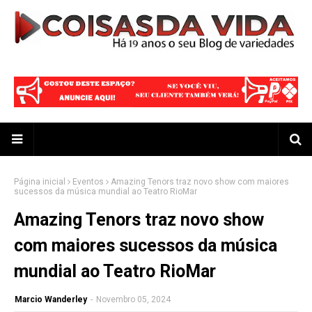
Página inicial
Eventos
Amazing Tenors traz novo show com maiores
sucessos da música mundial ao Teatro RioMar
Amazing Tenors traz novo show
com maiores sucessos da música
mundial ao Teatro RioMar
Marcio Wanderley
-
Novembro 05, 2024