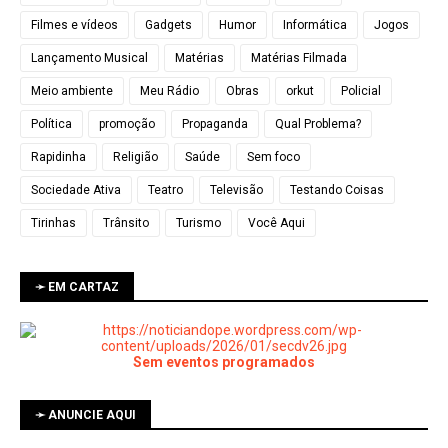
Filmes e vídeos
Gadgets
Humor
Informática
Jogos
Lançamento Musical
Matérias
Matérias Filmada
Meio ambiente
Meu Rádio
Obras
orkut
Policial
Política
promoção
Propaganda
Qual Problema?
Rapidinha
Religião
Saúde
Sem foco
Sociedade Ativa
Teatro
Televisão
Testando Coisas
Tirinhas
Trânsito
Turismo
Você Aqui
➛ EM CARTAZ
Sem eventos programados
➛ ANUNCIE AQUI