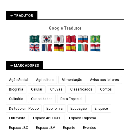
➛ TRADUTOR
Google Tradutor
➛ MARCADORES
Ação Social
Agricultura
Alimentação
Aviso aos leitores
Biografia
Celular
Chuvas
Classificados
Contos
Culinária
Curiosidades
Data Especial
De tudo um Pouco
Economia
Educação
Enquete
Entrevista
Espaço ABLOGPE
Espaço Empresa
Espaço LBC
Espaço LBV
Esporte
Eventos