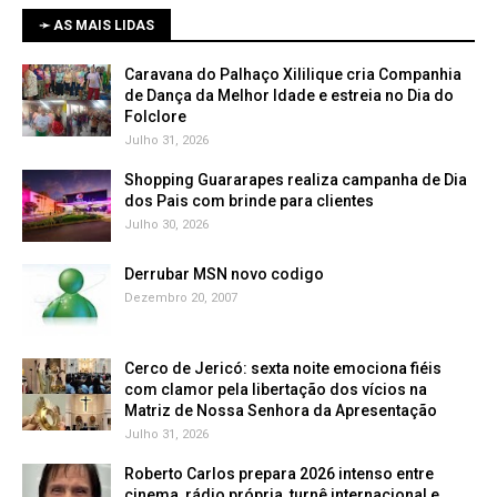
➛ AS MAIS LIDAS
Caravana do Palhaço Xililique cria Companhia
de Dança da Melhor Idade e estreia no Dia do
Folclore
Julho 31, 2026
Shopping Guararapes realiza campanha de Dia
dos Pais com brinde para clientes
Julho 30, 2026
Derrubar MSN novo codigo
Dezembro 20, 2007
Cerco de Jericó: sexta noite emociona fiéis
com clamor pela libertação dos vícios na
Matriz de Nossa Senhora da Apresentação
Julho 31, 2026
Roberto Carlos prepara 2026 intenso entre
cinema, rádio própria, turnê internacional e