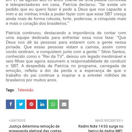
e telespectadores em casa, Patrícia declarou: "Se existe um
pedido que eu quero fazer é pedir a Deus que nos capacite a
mim e às minhas irmãs a poder fazer com que esse SBT cresça
ainda mais de forma robusta, forte, poderosa, e conquiste mais
e mais o coração dos brasileiros."
Patrícia continuou, destacando a importância de contar com
uma equipe dedicada para enfrentar essa nova fase: "Que
Deus nos dê às pessoas para estarem com a gente nessa
jornada. Que essas pessoas vistam a camisa, assim como
vocês vestiram, e conquistem junto com a gente."
Silvio Santos,
conhecido como o "Rei da TV", deixou um legado inestimável e
seis filhas que agora assumem a responsabilidade de conduzir
o SBT. A despedida de Patrícia no programa, carregada de
emoção, refletiu a dor da perda e a esperança de que o
trabalho do pai continue a inspirar e a entreter milhões de
brasileiros por muitos anos.
Tags:
Televisão
ANTIGOS
MAIS RECENTES
Justiça determina remoção de
Redmi Note 14 5G surge no
propaganda eleitoral das contas
banco de dados IMEI,