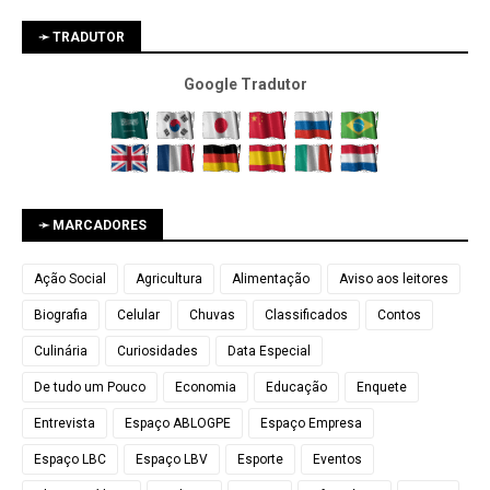
➛ TRADUTOR
Google Tradutor
➛ MARCADORES
Ação Social
Agricultura
Alimentação
Aviso aos leitores
Biografia
Celular
Chuvas
Classificados
Contos
Culinária
Curiosidades
Data Especial
De tudo um Pouco
Economia
Educação
Enquete
Entrevista
Espaço ABLOGPE
Espaço Empresa
Espaço LBC
Espaço LBV
Esporte
Eventos