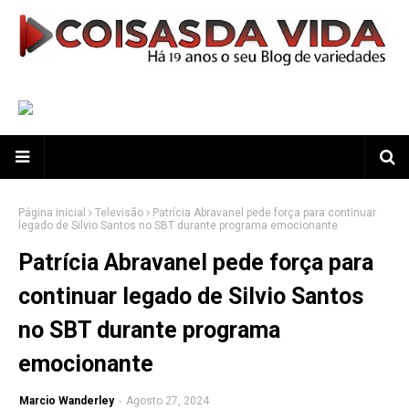
Página inicial
Televisão
Patrícia Abravanel pede força para continuar
legado de Silvio Santos no SBT durante programa emocionante
Patrícia Abravanel pede força para
continuar legado de Silvio Santos
no SBT durante programa
emocionante
Marcio Wanderley
-
Agosto 27, 2024