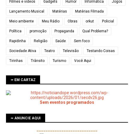
Filmes e vídeos
Gadgets
Humor
Informática
Jogos
Lançamento Musical
Matérias
Matérias Filmada
Meio ambiente
Meu Rádio
Obras
orkut
Policial
Política
promoção
Propaganda
Qual Problema?
Rapidinha
Religião
Saúde
Sem foco
Sociedade Ativa
Teatro
Televisão
Testando Coisas
Tirinhas
Trânsito
Turismo
Você Aqui
➛ EM CARTAZ
Sem eventos programados
➛ ANUNCIE AQUI
----------------------------------