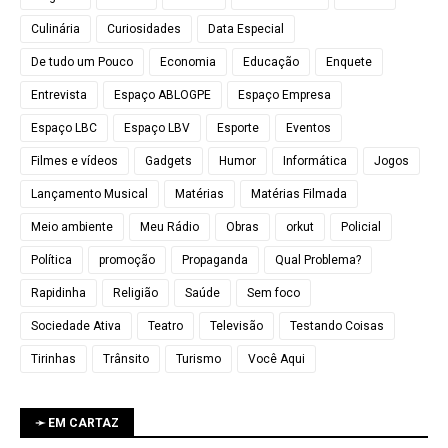
Culinária
Curiosidades
Data Especial
De tudo um Pouco
Economia
Educação
Enquete
Entrevista
Espaço ABLOGPE
Espaço Empresa
Espaço LBC
Espaço LBV
Esporte
Eventos
Filmes e vídeos
Gadgets
Humor
Informática
Jogos
Lançamento Musical
Matérias
Matérias Filmada
Meio ambiente
Meu Rádio
Obras
orkut
Policial
Política
promoção
Propaganda
Qual Problema?
Rapidinha
Religião
Saúde
Sem foco
Sociedade Ativa
Teatro
Televisão
Testando Coisas
Tirinhas
Trânsito
Turismo
Você Aqui
➛ EM CARTAZ