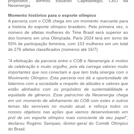
propósitos”,
afirmou
Eduardo Capelastegui, CEO da
Neoenergia.
Momento histórico para o esporte olímpico
A parceria com o COB chega em um momento marcante para
a história do esporte olímpico brasileiro. Pela primeira vez, o
número de atletas mulheres do Time Brasil será superior ao
dos homens em uma Olimpíada. Paris 2024 terá em torno de
55% de participação feminina, com 153 mulheres em um total
de 276 atletas classificados (números até 16/7).
"A efetivação da parceria entre o COB e Neoenergia é motivo
de celebração e muito orgulho, pois ela carrega valores muito
importantes que nos conectam e que tem toda sinergia com o
Movimento Olímpico. Esta parceria nos dá a oportunidade de
falarmos com a sociedade a respeito de atitudes e valores que
estão alinhados com os propósitos de sustentabilidade e
equidade de gêneros. Esse patrocínio da Neoenergia chega
em um momento de alinhamento do COB com estes e outros
temas tão sensíveis no mundo atual, e reforça todos os
nossos objetivos nas ações que viemos desenvolvendo em
prol de um esporte olímpico mais consciente de seu papel"
,
declarou Rogério Sampaio, diretor-geral do Comitê Olímpico
do Brasil.