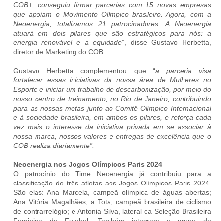
COB+, conseguiu firmar parcerias com 15 novas empresas
que apoiam o Movimento Olímpico brasileiro. Agora, com a
Neoenergia, totalizamos 21 patrocinadores. A Neoenergia
atuará em dois pilares que são estratégicos para nós: a
energia renovável e a equidade
”, disse Gustavo Herbetta,
diretor de Marketing do COB.
Gustavo Herbetta complementou que “
a parceria visa
fortalecer essas iniciativas da nossa área de Mulheres no
Esporte e iniciar um trabalho de descarbonização, por meio do
nosso centro de treinamento, no Rio de Janeiro, contribuindo
para as nossas metas junto ao Comitê Olímpico Internacional
e à sociedade brasileira, em ambos os pilares, e reforça cada
vez mais o interesse da iniciativa privada em se associar à
nossa marca, nossos valores e entregas de excelência que o
COB realiza diariamente”.
Neoenergia nos Jogos Olímpicos Paris 2024
O patrocínio do Time Neoenergia já contribuiu para a
classificação de três atletas aos Jogos Olímpicos Paris 2024.
São elas: Ana Marcela, campeã olímpica de águas abertas;
Ana Vitória Magalhães, a Tota, campeã brasileira de ciclismo
de contrarrelógio; e Antonia Silva, lateral da Seleção Brasileira
Feminina de Futebol. Também integram o grupo de