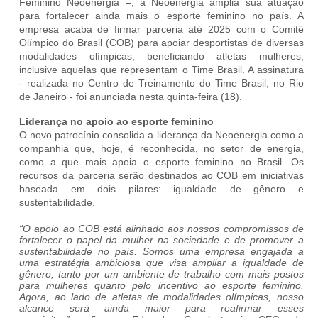
Feminino Neoenergia –, a Neoenergia amplia sua atuação
para fortalecer ainda mais o esporte feminino no país. A
empresa acaba de firmar parceria até 2025 com o Comitê
Olímpico do Brasil (COB) para apoiar desportistas de diversas
modalidades olímpicas, beneficiando atletas mulheres,
inclusive aquelas
que representam o Time Brasil
. A assinatura
- realizada no Centro de Treinamento do Time Brasil, no Rio
de Janeiro - foi anunciada nesta quinta-feira (18).
Liderança no apoio ao esporte feminino
O novo patrocínio consolida a liderança da Neoenergia como a
companhia que, hoje, é reconhecida, no setor de energia,
como a que mais apoia o esporte feminino no Brasil. Os
recursos da parceria serão destinados ao COB em iniciativas
baseada em dois pilares: igualdade de gênero e
sustentabilidade.
“O apoio ao COB está alinhado aos nossos compromissos de
fortalecer o papel da mulher na sociedade e de promover a
sustentabilidade no país. Somos uma empresa engajada a
uma estratégia ambiciosa que visa ampliar a igualdade de
gênero, tanto por um ambiente de trabalho com mais postos
para mulheres quanto pelo incentivo ao esporte feminino.
Agora, ao lado de atletas de modalidades olímpicas, nosso
alcance será ainda maior para reafirmar esses