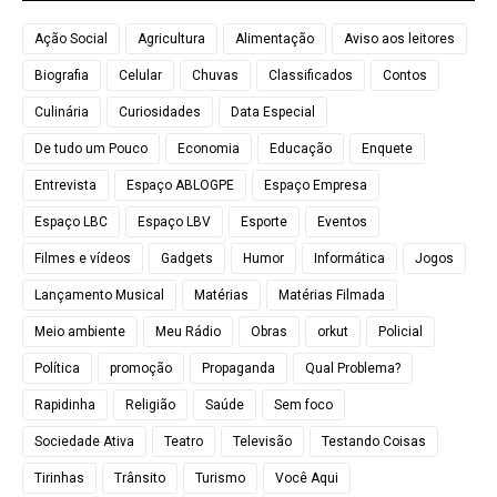
Ação Social
Agricultura
Alimentação
Aviso aos leitores
Biografia
Celular
Chuvas
Classificados
Contos
Culinária
Curiosidades
Data Especial
De tudo um Pouco
Economia
Educação
Enquete
Entrevista
Espaço ABLOGPE
Espaço Empresa
Espaço LBC
Espaço LBV
Esporte
Eventos
Filmes e vídeos
Gadgets
Humor
Informática
Jogos
Lançamento Musical
Matérias
Matérias Filmada
Meio ambiente
Meu Rádio
Obras
orkut
Policial
Política
promoção
Propaganda
Qual Problema?
Rapidinha
Religião
Saúde
Sem foco
Sociedade Ativa
Teatro
Televisão
Testando Coisas
Tirinhas
Trânsito
Turismo
Você Aqui