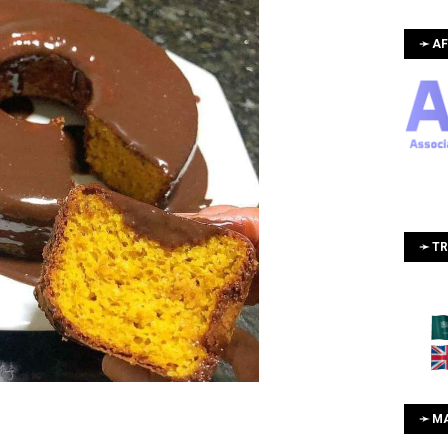
➛ AF
➛ T
➛ M