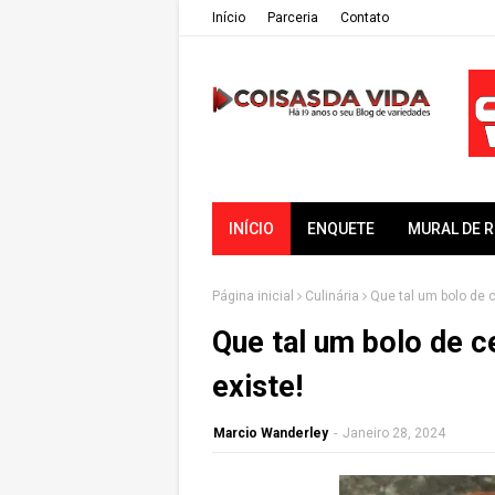
Iní­cio
Parceria
Contato
INÍCIO
ENQUETE
MURAL DE 
Página inicial
Culinária
Que tal um bolo de ce
Que tal um bolo de ce
existe!
Marcio Wanderley
-
Janeiro 28, 2024