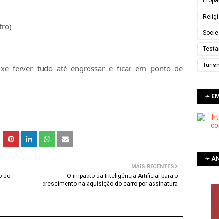
Propa
Relig
tro)
Socie
Testa
Turis
xe ferver tudo até engrossar e ficar em ponto de
➛ E
➛ AN
MAIS RECENTES
o do
O impacto da Inteligência Artificial para o
crescimento na aquisição do carro por assinatura