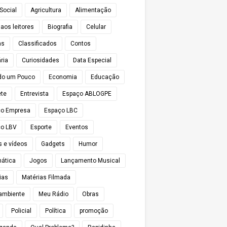
Social
Agricultura
Alimentação
 aos leitores
Biografia
Celular
as
Classificados
Contos
ria
Curiosidades
Data Especial
do um Pouco
Economia
Educação
te
Entrevista
Espaço ABLOGPE
ço Empresa
Espaço LBC
o LBV
Esporte
Eventos
s e vídeos
Gadgets
Humor
mática
Jogos
Lançamento Musical
ias
Matérias Filmada
ambiente
Meu Rádio
Obras
Policial
Política
promoção