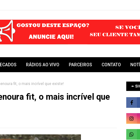
RECADOS
RÁDIOS AO VIVO
PARCEIROS
CONTATO
NOT
noura fit, o mais incrível que existe!
➛ SI
noura fit, o mais incrível que