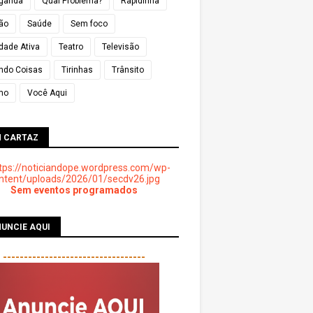
ganda
Qual Problema?
Rapidinha
ião
Saúde
Sem foco
dade Ativa
Teatro
Televisão
ndo Coisas
Tirinhas
Trânsito
mo
Você Aqui
M CARTAZ
Sem eventos programados
UNCIE AQUI
----------------------------------