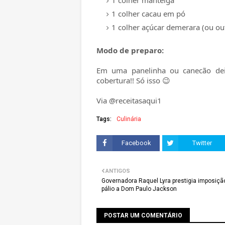
1 colher manteiga
1 colher cacau em pó
1 colher açúcar demerara (ou ou
Modo de preparo:
Em uma panelinha ou canecão dei
cobertura!! Só isso 😉
Via @receitasaqui1
Tags:
Culinária
Facebook
Twitter
ANTIGOS
Governadora Raquel Lyra prestigia imposiçã
pálio a Dom Paulo Jackson
POSTAR UM COMENTÁRIO