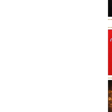
--
--
--