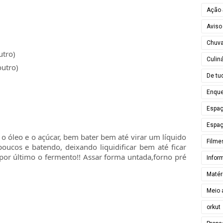
Ação 
Aviso
Chuv
utro)
Culiná
outro)
De tu
Enque
Espa
Espaç
 óleo e o açúcar, bem bater bem até virar um líquido
Filme
poucos e batendo, deixando liquidificar bem até ficar
or último o fermento!! Assar forma untada,forno pré
Infor
Matér
Meio 
orkut