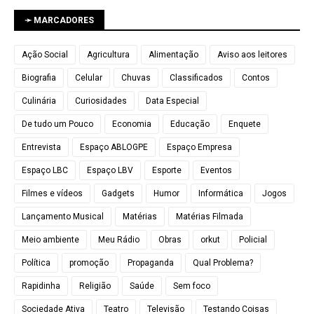
➛ MARCADORES
Ação Social
Agricultura
Alimentação
Aviso aos leitores
Biografia
Celular
Chuvas
Classificados
Contos
Culinária
Curiosidades
Data Especial
De tudo um Pouco
Economia
Educação
Enquete
Entrevista
Espaço ABLOGPE
Espaço Empresa
Espaço LBC
Espaço LBV
Esporte
Eventos
Filmes e vídeos
Gadgets
Humor
Informática
Jogos
Lançamento Musical
Matérias
Matérias Filmada
Meio ambiente
Meu Rádio
Obras
orkut
Policial
Política
promoção
Propaganda
Qual Problema?
Rapidinha
Religião
Saúde
Sem foco
Sociedade Ativa
Teatro
Televisão
Testando Coisas