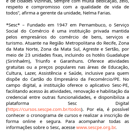
e de cidades vizinhas, sempre com muita dedicação, zelo,
respeito e compromisso com a qualidade de vida de
todos”, afirma a gerente da unidade, Nelma Farias.
*Sesc* – Fundado em 1947 em Pernambuco, o Serviço
Social do Comércio é uma instituição privada mantida
pelos empresários do comércio de bens, serviços e
turismo. Atuante na Região Metropolitana do Recife, Zona
da Mata Norte, Zona da Mata Sul, Agreste e Sertão, por
meio de 23 unidades fixas, incluindo os hotéis Guadalupe
(Sirinhaém), Triunfo e Garanhuns. Oferece atividades
gratuitas ou a preços populares nas áreas de Educação,
Cultura, Lazer, Assistência e Saúde, inclusive para quem
dispõe do Cartão do Empresário da Fecomércio/PE. No
campo digital, a instituição oferece o aplicativo Sesc-PE,
facilitando acesso às atividades, renovação e habilitação da
credencial entre outras funcionalidades, e disponibiliza a
plataforma Sesc Digital
(
https://cursos.sescpe.com.br/todos
). Por ela, é possível
conhecer o cronograma de cursos e realizar a inscrição de
forma online e segura. Para acompanhar todas as
informações sobre o Sesc, acesse
www.sescpe.org.br
.