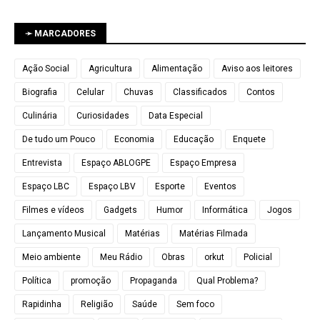
➛ MARCADORES
Ação Social
Agricultura
Alimentação
Aviso aos leitores
Biografia
Celular
Chuvas
Classificados
Contos
Culinária
Curiosidades
Data Especial
De tudo um Pouco
Economia
Educação
Enquete
Entrevista
Espaço ABLOGPE
Espaço Empresa
Espaço LBC
Espaço LBV
Esporte
Eventos
Filmes e vídeos
Gadgets
Humor
Informática
Jogos
Lançamento Musical
Matérias
Matérias Filmada
Meio ambiente
Meu Rádio
Obras
orkut
Policial
Política
promoção
Propaganda
Qual Problema?
Rapidinha
Religião
Saúde
Sem foco