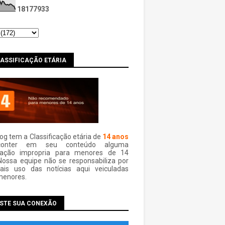
1
8
1
7
7
9
3
3
LASSIFICAÇÃO ETÁRIA
log tem a Classificação etária de
14 anos
conter em seu conteúdo alguma
mação impropria para menores de 14
Nossa equipe não se responsabiliza por
ais uso das notí­cias aqui veiculadas
menores.
ESTE SUA CONEXÃO