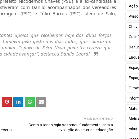
-prefeito Nicodemos Chaves (PSB) e a ex-candidata à
Ação 
s estiveram com Danilo acompanhados dos vereadores
rragem (PSC) e Túlio Barros (PSC), além de Salu,
Aviso
Chuv
tantes apoios que recebemos hoje das duas forças
Culiná
er também pelo gesto dos dois lados, que colocaram
s apoiar. O povo de Feira Nova pode ter certeza que
De tu
a cidade avançar”, destacou Danilo Cabral.
Enque
Espa
Espaç
Filme
Infor
Matér
Meio 
MAIS RECENTES
Como a tecnologia se tornou fundamental para a
orkut
uecer o
evolução do setor de educação