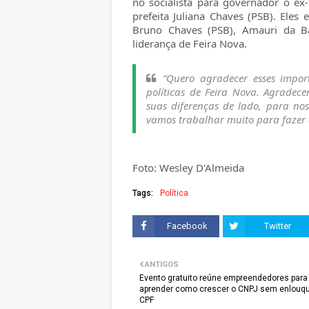
no socialista para governador o ex
prefeita Juliana Chaves (PSB). Ele
Bruno Chaves (PSB), Amauri da Ba
liderança de Feira Nova.
“Quero agradecer esses impor
políticas de Feira Nova. Agradec
suas diferenças de lado, para no
vamos trabalhar muito para fazer 
Foto: Wesley D'Almeida
Tags:
Política
Facebook
Twitter
ANTIGOS
Evento gratuito reúne empreendedores para
aprender como crescer o CNPJ sem enlouq
CPF