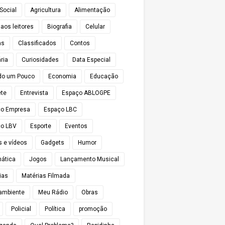
Social
Agricultura
Alimentação
 aos leitores
Biografia
Celular
as
Classificados
Contos
ria
Curiosidades
Data Especial
do um Pouco
Economia
Educação
te
Entrevista
Espaço ABLOGPE
ço Empresa
Espaço LBC
o LBV
Esporte
Eventos
s e vídeos
Gadgets
Humor
mática
Jogos
Lançamento Musical
ias
Matérias Filmada
ambiente
Meu Rádio
Obras
Policial
Política
promoção