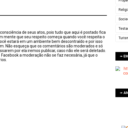
Propa
Relig
Socie
Testa
onsciência de seus atos, pois tudo que aqui é postado fica
em mente que seu respeito começa quando você respeita o
Turis
você estará em um ambiente bem descontraído e por isso
sim. Não esqueça que os comentários são moderados e só
ssarem por ela iremos publicar, caso não ele será deletado.
u Facebook a moderação não se faz necesária, já que o
➛ E
ios.
➛ AN