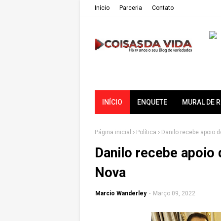
Iní­cio
Parceria
Contato
INÍCIO
ENQUETE
MURAL DE 
Página inicial
Política
Danilo recebe apoio do
Danilo recebe apoio d
Nova
Marcio Wanderley
-
Março 09, 2022