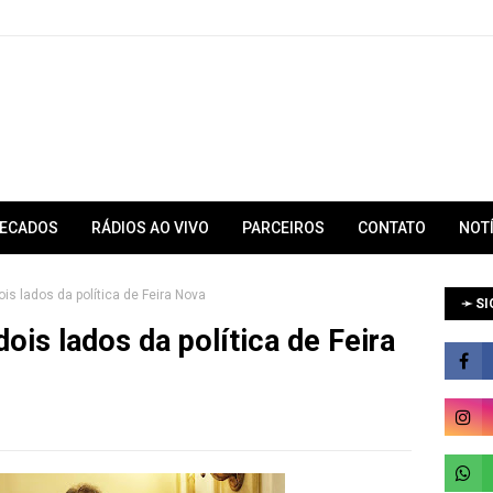
RECADOS
RÁDIOS AO VIVO
PARCEIROS
CONTATO
NOT
is lados da política de Feira Nova
➛ SI
ois lados da política de Feira