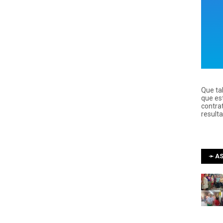
Que ta
que es
contra
result
➛ AS