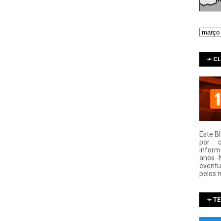
➛ C
Este B
por 
infor
anos. 
eventu
pelos 
➛ T