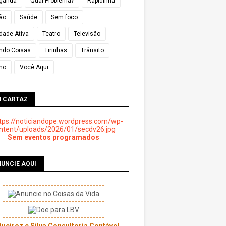
ganda
Qual Problema?
Rapidinha
ião
Saúde
Sem foco
dade Ativa
Teatro
Televisão
ndo Coisas
Tirinhas
Trânsito
mo
Você Aqui
M CARTAZ
Sem eventos programados
UNCIE AQUI
----------------------------------
----------------------------------
----------------------------------