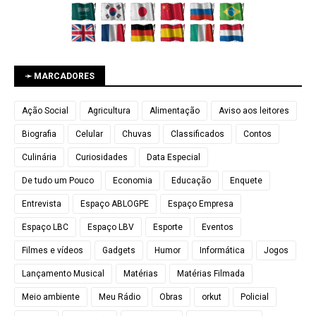
➛ MARCADORES
Ação Social
Agricultura
Alimentação
Aviso aos leitores
Biografia
Celular
Chuvas
Classificados
Contos
Culinária
Curiosidades
Data Especial
De tudo um Pouco
Economia
Educação
Enquete
Entrevista
Espaço ABLOGPE
Espaço Empresa
Espaço LBC
Espaço LBV
Esporte
Eventos
Filmes e vídeos
Gadgets
Humor
Informática
Jogos
Lançamento Musical
Matérias
Matérias Filmada
Meio ambiente
Meu Rádio
Obras
orkut
Policial