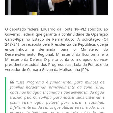
O deputado federal Eduardo da Fonte (PP-PE) solicitou ao
Governo Federal que garanta a continuidade da Operação
Carro-Pipa no Estado de Pernambuco. A solicitação (Of
248/21) foi recebida pela Presidência da República, que já
encaminhou a demanda para o Ministério do
Desenvolvimento Regional, Ministério da Economia e o
Ministério da Defesa. O pleito conta com o apoio do vice-
presidente estadual dos Progressistas, Lula da Fonte, e do
vereador de Cumaru Gilvan da Malhadinha (PP).
“Esse Programa é fundamental para milhões de
famílias nordestinas, principalmente da zona rural,
onde não há água encanada e que dependem da água
trazida pelo Carro-Pipa para encher suas cisternas e
assim terem água potável para beber e cozinhar.
Infelizmente ainda temos que utilizar este método, mas
estamos trabalhando para que seja colocado um