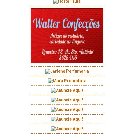
-----------------------------------------
-----------------------------------------
-----------------------------------------
-----------------------------------------
-----------------------------------------
-----------------------------------------
-----------------------------------------
-----------------------------------------
-----------------------------------------