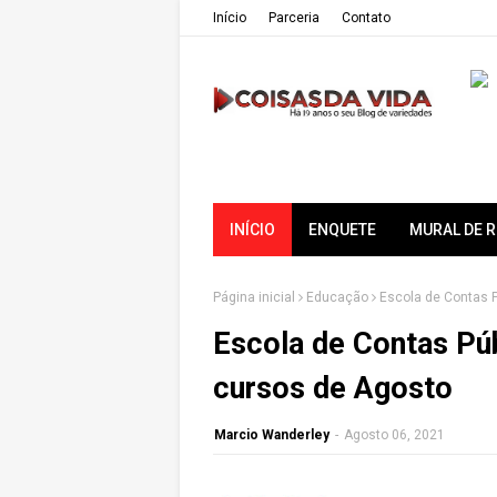
Iní­cio
Parceria
Contato
INÍCIO
ENQUETE
MURAL DE 
Página inicial
Educação
Escola de Contas P
Escola de Contas Púb
cursos de Agosto
Marcio Wanderley
-
Agosto 06, 2021