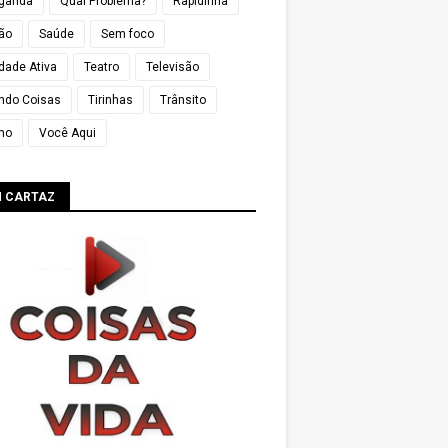
ganda
Qual Problema?
Rapidinha
ião
Saúde
Sem foco
dade Ativa
Teatro
Televisão
ndo Coisas
Tirinhas
Trânsito
mo
Você Aqui
M CARTAZ