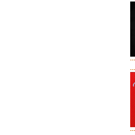
--
--
--