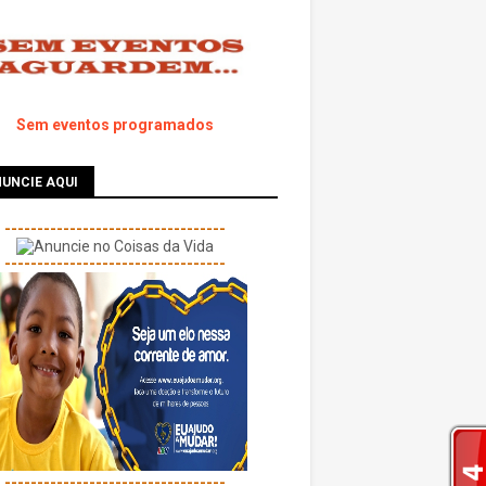
Sem eventos programados
UNCIE AQUI
----------------------------------
----------------------------------
----------------------------------