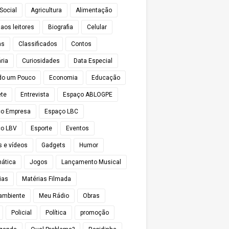
Social
Agricultura
Alimentação
 aos leitores
Biografia
Celular
as
Classificados
Contos
ria
Curiosidades
Data Especial
do um Pouco
Economia
Educação
te
Entrevista
Espaço ABLOGPE
ço Empresa
Espaço LBC
o LBV
Esporte
Eventos
s e vídeos
Gadgets
Humor
mática
Jogos
Lançamento Musical
ias
Matérias Filmada
ambiente
Meu Rádio
Obras
Policial
Política
promoção