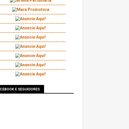
---------------------------------------
---------------------------------------
---------------------------------------
---------------------------------------
---------------------------------------
---------------------------------------
---------------------------------------
---------------------------------------
ACEBOOK E SEGUIDORES