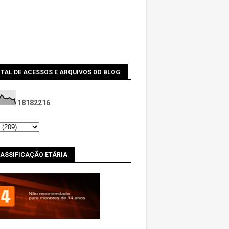
TAL DE ACESSOS E ARQUIVOS DO BLOG
1
8
1
8
2
2
1
6
LASSIFICAÇÃO ETÁRIA