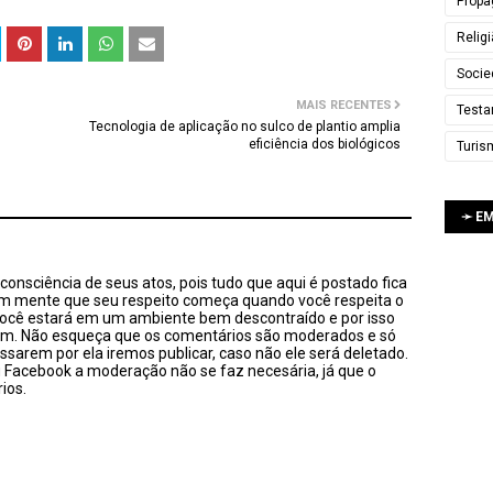
Propa
Relig
Socie
MAIS RECENTES
Testa
Tecnologia de aplicação no sulco de plantio amplia
eficiência dos biológicos
Turis
➛ E
onsciência de seus atos, pois tudo que aqui é postado fica
em mente que seu respeito começa quando você respeita o
você estará em um ambiente bem descontraído e por isso
sim. Não esqueça que os comentários são moderados e só
ssarem por ela iremos publicar, caso não ele será deletado.
u Facebook a moderação não se faz necesária, já que o
ios.