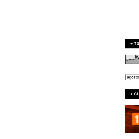
➛ TO
➛ C