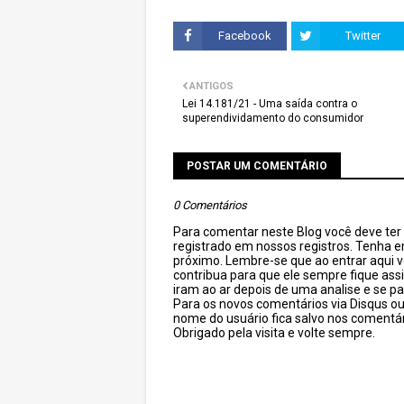
Facebook
Twitter
ANTIGOS
Lei 14.181/21 - Uma saída contra o
superendividamento do consumidor
POSTAR UM COMENTÁRIO
0 Comentários
Para comentar neste Blog você deve ter c
registrado em nossos registros. Tenha 
próximo. Lembre-se que ao entrar aqui 
contribua para que ele sempre fique as
iram ao ar depois de uma analise e se pa
Para os novos comentários via Disqus o
nome do usuário fica salvo nos comentár
Obrigado pela visita e volte sempre.