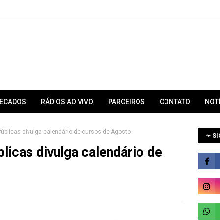
RECADOS
RÁDIOS AO VIVO
PARCEIROS
CONTATO
NOT
úblicas divulga calendário de cursos de Agosto
➛ SI
licas divulga calendário de