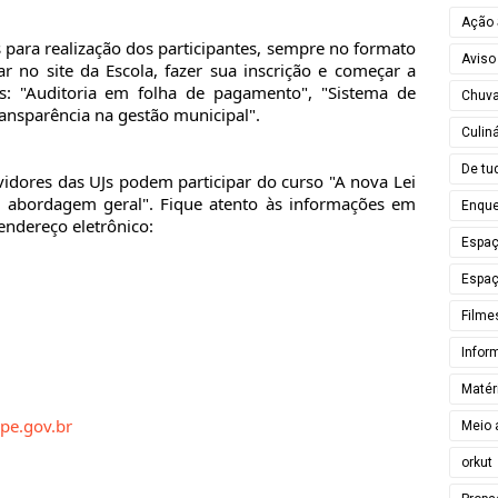
Ação 
 para realização dos participantes, sempre no formato
Aviso
ar no site da Escola, fazer sua inscrição e começar a
s: "Auditoria em folha de pagamento", "Sistema de
Chuv
ransparência na gestão municipal".
Culiná
De tu
vidores das UJs podem participar do curso "A nova Lei
os: abordagem geral". Fique atento às informações em
Enque
endereço eletrônico:
Espa
Espaç
Filme
Infor
Matér
.pe.gov.br
Meio 
orkut