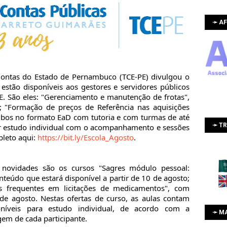
➛ AF
Contas do Estado de Pernambuco (TCE-PE) divulgou o
estão disponíveis aos gestores e servidores públicos
E. São eles: "Gerenciamento e manutenção de frotas",
; "Formação de preços de Referência nas aquisições
ambos no formato EaD com tutoria e com turmas de até
➛ T
zar estudo individual com o acompanhamento e sessões
pleto aqui:
https://bit.ly/Escola_Agosto
.
s novidades são os cursos "Sagres módulo pessoal:
teúdo que estará disponível a partir de 10 de agosto;
is frequentes em licitações de medicamentos", com
 de agosto. Nestas ofertas de curso, as aulas contam
níveis para estudo individual, de acordo com a
➛ M
gem de cada participante.