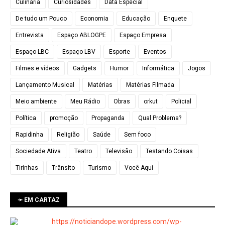
Culinária
Curiosidades
Data Especial
De tudo um Pouco
Economia
Educação
Enquete
Entrevista
Espaço ABLOGPE
Espaço Empresa
Espaço LBC
Espaço LBV
Esporte
Eventos
Filmes e vídeos
Gadgets
Humor
Informática
Jogos
Lançamento Musical
Matérias
Matérias Filmada
Meio ambiente
Meu Rádio
Obras
orkut
Policial
Política
promoção
Propaganda
Qual Problema?
Rapidinha
Religião
Saúde
Sem foco
Sociedade Ativa
Teatro
Televisão
Testando Coisas
Tirinhas
Trânsito
Turismo
Você Aqui
➛ EM CARTAZ