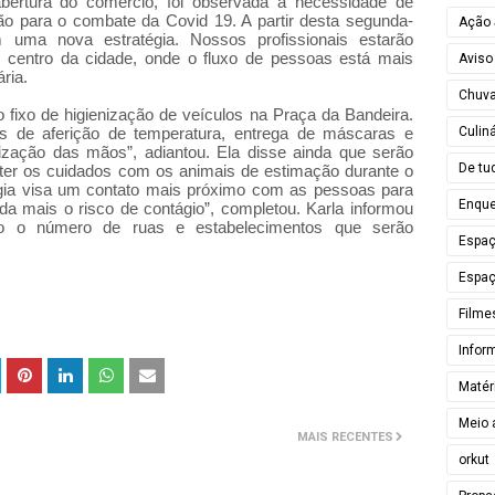
abertura do comércio, foi observada a necessidade de
o para o combate da Covid 19. A partir desta segunda-
Ação 
m uma nova estratégia. Nossos profissionais estarão
 centro da cidade, onde o fluxo de pessoas está mais
Aviso
ria.
Chuv
 fixo de higienização de veículos na Praça da Bandeira.
Culiná
s de aferição de temperatura, entrega de máscaras e
nização das mãos”, adiantou. Ela disse ainda que serão
De tu
er os cuidados com os animais de estimação durante o
égia visa um contato mais próximo com as pessoas para
Enque
da mais o risco de contágio”, completou. Karla informou
do o número de ruas e estabelecimentos que serão
Espa
Espaç
Filme
Infor
Matér
Meio 
MAIS RECENTES
orkut