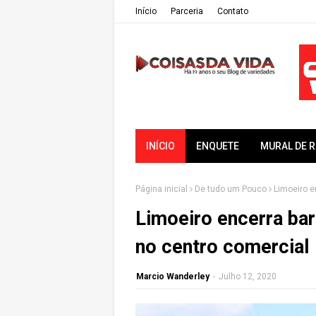
Iní­cio
Parceria
Contato
INÍCIO
ENQUETE
MURAL DE 
Página inicial
De tudo um Pouco
Limoeiro e
Limoeiro encerra bar
no centro comercial
Marcio Wanderley
-
Julho 12, 2020