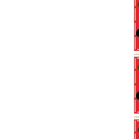
--
--