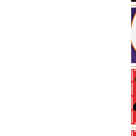
--
--
--