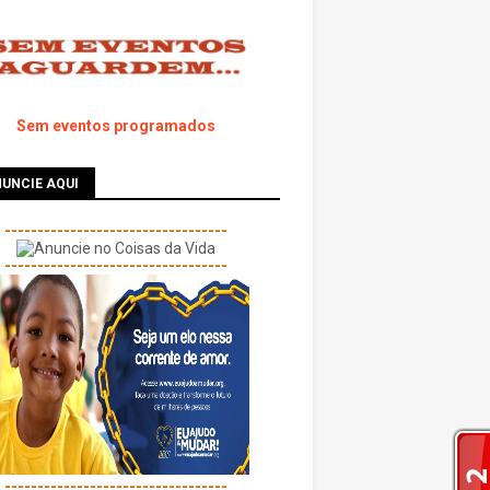
Sem eventos programados
UNCIE AQUI
----------------------------------
----------------------------------
----------------------------------