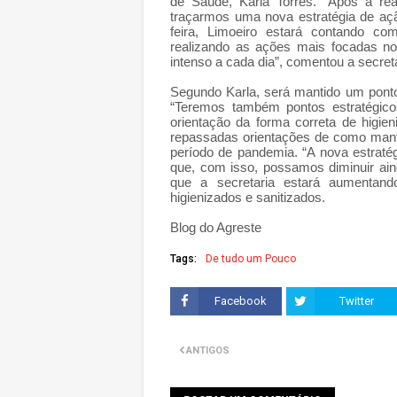
de Saúde, Karla Torres. “Após a re
traçarmos uma nova estratégia de açã
feira, Limoeiro estará contando co
realizando as ações mais focadas no
intenso a cada dia”, comentou a secretá
Segundo Karla, será mantido um ponto
“Teremos também pontos estratégico
orientação da forma correta de higie
repassadas orientações de como mant
período de pandemia. “A nova estrat
que, com isso, possamos diminuir ain
que a secretaria estará aumentan
higienizados e sanitizados.
Blog do Agreste
Tags:
De tudo um Pouco
Facebook
Twitter
ANTIGOS