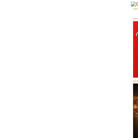
--
--
--