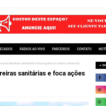
RECADOS
RÁDIOS AO VIVO
PARCEIROS
CONTATO
NOT
ncerra barreiras sanitárias e foca ações no centro comercial
➛ SI
reiras sanitárias e foca ações