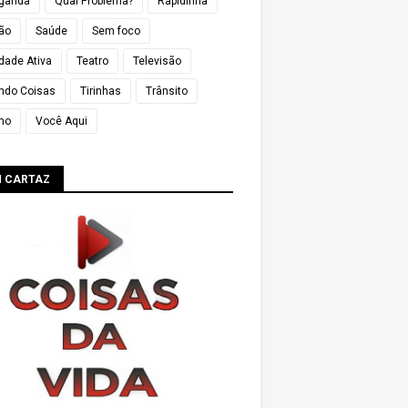
ganda
Qual Problema?
Rapidinha
ião
Saúde
Sem foco
dade Ativa
Teatro
Televisão
ndo Coisas
Tirinhas
Trânsito
mo
Você Aqui
M CARTAZ