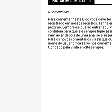
POSTAR UM COMENTÁRIO
0 Comentários
Para comentar neste Blog você deve ter c
registrado em nossos registros. Tenha 
próximo. Lembre-se que ao entrar aqui 
contribua para que ele sempre fique as
iram ao ar depois de uma analise e se pa
Para os novos comentários via Disqus o
nome do usuário fica salvo nos comentár
Obrigado pela visita e volte sempre.