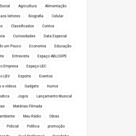
Social
Agricultura
Alimentação
 aos leitores
Biografia
Celular
as
Classificados
Contos
ria
Curiosidades
Data Especial
do um Pouco
Economia
Educação
te
Entrevista
Espaço ABLOGPE
ço Empresa
Espaço LBC
o LBV
Esporte
Eventos
s e vídeos
Gadgets
Humor
mática
Jogos
Lançamento Musical
ias
Matérias Filmada
ambiente
Meu Rádio
Obras
Policial
Política
promoção