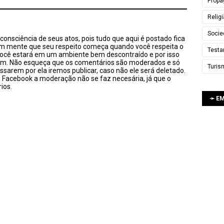
Propa
Relig
Socie
onsciência de seus atos, pois tudo que aqui é postado fica
em mente que seu respeito começa quando você respeita o
Testa
você estará em um ambiente bem descontraído e por isso
sim. Não esqueça que os comentários são moderados e só
Turis
ssarem por ela iremos publicar, caso não ele será deletado.
u Facebook a moderação não se faz necesária, já que o
ios.
➛ E