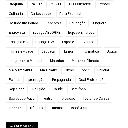
Biografia
Celular
Chuvas
Classificados
Contos
Culinária
Curiosidades
Data Especial
De tudo um Pouco
Economia
Educação
Enquete
Entrevista
Espaço ABLOGPE
Espaço Empresa
Espaço LBC
Espaço LBV
Esporte
Eventos
Filmes e vídeos
Gadgets
Humor
Informática
Jogos
Lançamento Musical
Matérias
Matérias Filmada
Meio ambiente
Meu Rádio
Obras
orkut
Policial
Política
promoção
Propaganda
Qual Problema?
Rapidinha
Religião
Saúde
Sem foco
Sociedade Ativa
Teatro
Televisão
Testando Coisas
Tirinhas
Trânsito
Turismo
Você Aqui
➛ EM CARTAZ