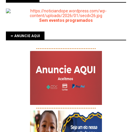
Sem eventos programados
➛ ANUNCIE AQUI
----------------------------------
----------------------------------