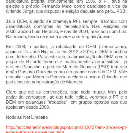
candidatura própria. Ironicamente, em 1996, o PT teve na
eleição o próprio Fernando Melo como candidato a vice de
Orlando Jorge, que disputou a eleição daquele ano pelo...PSB!
Já o DEM, quando se chamava PFL sempre marchou com
candidaturas contrárias ao teobaldismo. Nas eleições de
2000, apoiou Luís Heráclio, e nas de 2004, marchou com Luiz
Raimundo, tendo na época a vice com Virgínia Aquino.
Em 2008, o partido, já rebatizado de DEM (Democratas),
apoiou o Dr. José Higino. Já em 2012 e 2016, o DEM marchou
com Joãozinho. Para este ano, a aproximação do DEM com o
grupo de Ricardo tornou-se praticamente algo inevitável, já
que em Paudalho, o prefeito Marcelo Gouveia (PSD) tem seu
irmão Gustavo Gouveia como um grande nome do DEM. Vale
ressaltar que Marcelo Gouveia declarou apoio a Orlando, que
participou da administração de Marcelo.
Claro que até as convenções, algo pode mudar. Mas pelo
andar da carruagem, ao que tudo indica, veremos o PT e o
DEM em palanques "trocados", em grupos opostos aos que
apoiavam desde 2000.
Notícias Net Limoeiro
http://noticiasnetlimoeiro.blogspot.com/2020/07/em-limoeiro-pt-
e-dem-trocaram-de-lugar.html