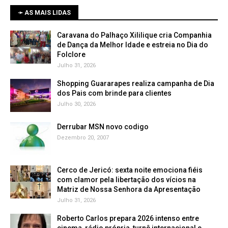
➛ AS MAIS LIDAS
Caravana do Palhaço Xililique cria Companhia
de Dança da Melhor Idade e estreia no Dia do
Folclore
Julho 31, 2026
Shopping Guararapes realiza campanha de Dia
dos Pais com brinde para clientes
Julho 30, 2026
Derrubar MSN novo codigo
Dezembro 20, 2007
Cerco de Jericó: sexta noite emociona fiéis
com clamor pela libertação dos vícios na
Matriz de Nossa Senhora da Apresentação
Julho 31, 2026
Roberto Carlos prepara 2026 intenso entre
cinema, rádio própria, turnê internacional e