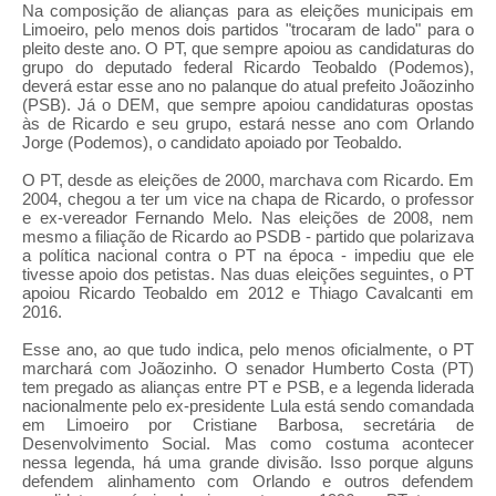
Na composição de alianças para as eleições municipais em
Limoeiro, pelo menos dois partidos "trocaram de lado" para o
pleito deste ano. O PT, que sempre apoiou as candidaturas do
grupo do deputado federal Ricardo Teobaldo (Podemos),
deverá estar esse ano no palanque do atual prefeito Joãozinho
(PSB). Já o DEM, que sempre apoiou candidaturas opostas
às de Ricardo e seu grupo, estará nesse ano com Orlando
Jorge (Podemos), o candidato apoiado por Teobaldo.
O PT, desde as eleições de 2000, marchava com Ricardo. Em
2004, chegou a ter um vice na chapa de Ricardo, o professor
e ex-vereador Fernando Melo. Nas eleições de 2008, nem
mesmo a filiação de Ricardo ao PSDB - partido que polarizava
a política nacional contra o PT na época - impediu que ele
tivesse apoio dos petistas. Nas duas eleições seguintes, o PT
apoiou Ricardo Teobaldo em 2012 e Thiago Cavalcanti em
2016.
Esse ano, ao que tudo indica, pelo menos oficialmente, o PT
marchará com Joãozinho. O senador Humberto Costa (PT)
tem pregado as alianças entre PT e PSB, e a legenda liderada
nacionalmente pelo ex-presidente Lula está sendo comandada
em Limoeiro por Cristiane Barbosa, secretária de
Desenvolvimento Social. Mas como costuma acontecer
nessa legenda, há uma grande divisão. Isso porque alguns
defendem alinhamento com Orlando e outros defendem