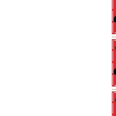
--
--