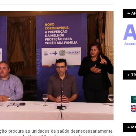
➛ AF
➛ T
➛ M
ação procure as unidades de saúde desnecessariamente,