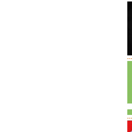
--
--