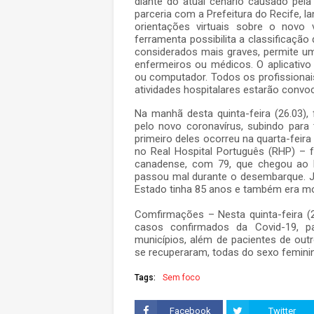
diante do atual cenário causado pe
parceria com a Prefeitura do Recife, la
orientações virtuais sobre o novo
ferramenta possibilita a classificação
considerados mais graves, permite u
enfermeiros ou médicos. O aplicativ
ou computador. Todos os profissionai
atividades hospitalares estarão convoc
Na manhã desta quinta-feira (26.03
pelo novo coronavírus, subindo par
primeiro deles ocorreu na quarta-feira
no Real Hospital Português (RHP) – 
canadense, com 79, que chegou ao R
passou mal durante o desembarque. Já
Estado tinha 85 anos e também era mo
Comfirmações – Nesta quinta-feira (
casos confirmados da Covid-19, pa
municípios, além de pacientes de outr
se recuperaram, todas do sexo feminin
Tags:
Sem foco
Facebook
Twitter