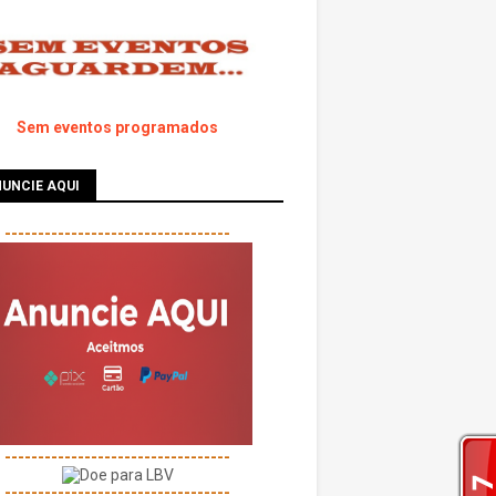
Sem eventos programados
UNCIE AQUI
----------------------------------
----------------------------------
----------------------------------