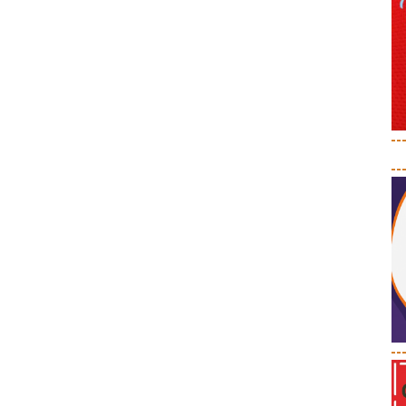
--
--
--