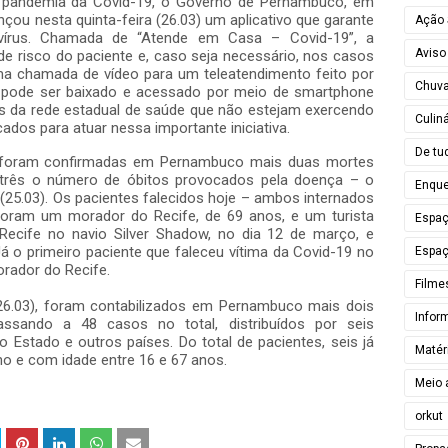
la pandemia da Covid-19, o Governo de Pernambuco, em
nçou nesta quinta-feira (26.03) um aplicativo que garante
Ação 
 vírus. Chamada de “Atende em Casa – Covid-19”, a
Aviso
 de risco do paciente e, caso seja necessário, nos casos
ma chamada de vídeo para um teleatendimento feito por
Chuv
o pode ser baixado e acessado por meio de smartphone
s da rede estadual de saúde que não estejam exercendo
Culiná
ados para atuar nessa importante iniciativa.
De tu
), foram confirmadas em Pernambuco mais duas mortes
a três o número de óbitos provocados pela doença – o
Enque
 (25.03). Os pacientes falecidos hoje – ambos internados
foram um morador do Recife, de 69 anos, e um turista
Espa
ecife no navio Silver Shadow, no dia 12 de março, e
 o primeiro paciente que faleceu vítima da Covid-19 no
Espaç
rador do Recife.
Filme
26.03), foram contabilizados em Pernambuco mais dois
Infor
ssando a 48 casos no total, distribuídos por seis
o Estado e outros países. Do total de pacientes, seis já
Matér
o e com idade entre 16 e 67 anos.
Meio 
orkut