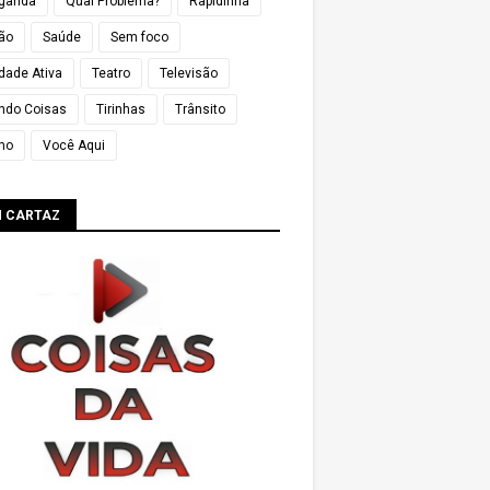
ganda
Qual Problema?
Rapidinha
ião
Saúde
Sem foco
dade Ativa
Teatro
Televisão
ndo Coisas
Tirinhas
Trânsito
mo
Você Aqui
M CARTAZ