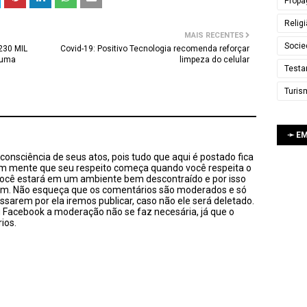
Propa
Relig
MAIS RECENTES
Socie
230 MIL
Covid-19: Positivo Tecnologia recomenda reforçar
 uma
limpeza do celular
Testa
Turis
➛ E
onsciência de seus atos, pois tudo que aqui é postado fica
em mente que seu respeito começa quando você respeita o
você estará em um ambiente bem descontraído e por isso
sim. Não esqueça que os comentários são moderados e só
ssarem por ela iremos publicar, caso não ele será deletado.
u Facebook a moderação não se faz necesária, já que o
ios.