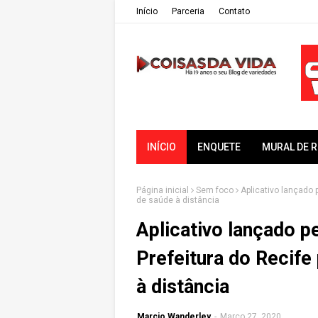
Iní­cio
Parceria
Contato
INÍCIO
ENQUETE
MURAL DE 
Página inicial
Sem foco
Aplicativo lançado 
de saúde à distância
Aplicativo lançado p
Prefeitura do Recife
à distância
Marcio Wanderley
-
Março 27, 2020