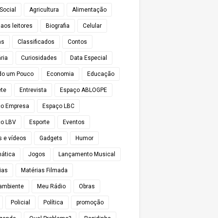
Social
Agricultura
Alimentação
 aos leitores
Biografia
Celular
as
Classificados
Contos
ria
Curiosidades
Data Especial
do um Pouco
Economia
Educação
te
Entrevista
Espaço ABLOGPE
ço Empresa
Espaço LBC
o LBV
Esporte
Eventos
s e vídeos
Gadgets
Humor
mática
Jogos
Lançamento Musical
ias
Matérias Filmada
ambiente
Meu Rádio
Obras
Policial
Política
promoção