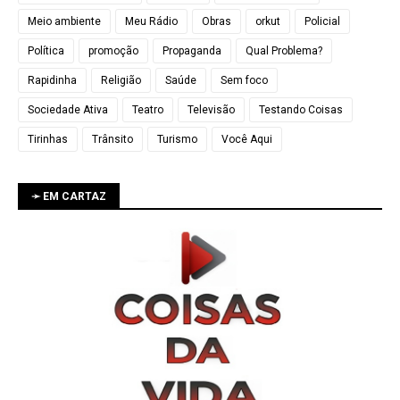
Meio ambiente
Meu Rádio
Obras
orkut
Policial
Política
promoção
Propaganda
Qual Problema?
Rapidinha
Religião
Saúde
Sem foco
Sociedade Ativa
Teatro
Televisão
Testando Coisas
Tirinhas
Trânsito
Turismo
Você Aqui
➛ EM CARTAZ