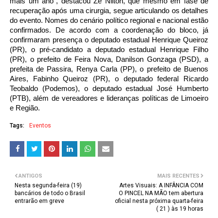
mais um ano”, destacou Zé Nilton, que mesmo em fase de
recuperação após uma cirurgia, segue articulando os detalhes
do evento. Nomes do cenário político regional e nacional estão
confirmados. De acordo com a coordenação do bloco, já
confirmaram presença o deputado estadual Henrique Queiroz
(PR), o pré-candidato a deputado estadual Henrique Filho
(PR), o prefeito de Feira Nova, Danilson Gonzaga (PSD), a
prefeita de Passira, Renya Carla (PP), o prefeito de Buenos
Aires, Fabinho Queiroz (PR), o deputado federal Ricardo
Teobaldo (Podemos), o deputado estadual José Humberto
(PTB), além de vereadores e lideranças políticas de Limoeiro
e Região.
Tags:
Eventos
ANTIGOS
MAIS RECENTES
Nesta segunda-feira (19)
Artes Visuais: A INFÂNCIA COM
bancários de todo o Brasil
O PINCEL NA MÃO tem abertura
entrarão em greve
oficial nesta próxima quarta-feira
( 21 ) às 19 horas