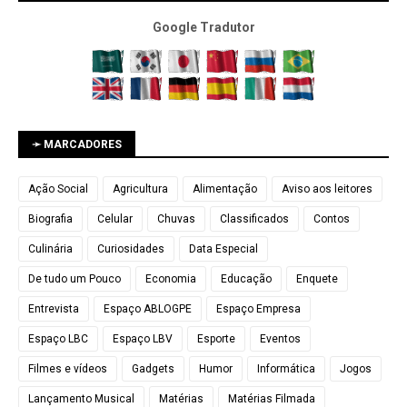
Google Tradutor
➛ MARCADORES
Ação Social
Agricultura
Alimentação
Aviso aos leitores
Biografia
Celular
Chuvas
Classificados
Contos
Culinária
Curiosidades
Data Especial
De tudo um Pouco
Economia
Educação
Enquete
Entrevista
Espaço ABLOGPE
Espaço Empresa
Espaço LBC
Espaço LBV
Esporte
Eventos
Filmes e vídeos
Gadgets
Humor
Informática
Jogos
Lançamento Musical
Matérias
Matérias Filmada