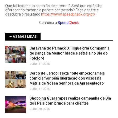
Que tal testar sua conexão de internet? Será que estão lhe
oferecendo mesmo o pacote contratado? Faça o teste e
descubra o resultado
https://www.speedcheck.org/pt/
Conheça a
Speed
Check
➛ AS MAIS LIDAS
Caravana do Palhaço Xililique cria Companhia
de Dança da Melhor Idade e estreia no Dia do
Folclore
Julho 31, 2026
Cerco de Jericó: sexta noite emociona fiéis
com clamor pela libertação dos vícios na
Matriz de Nossa Senhora da Apresentação
Julho 31, 2026
Shopping Guararapes realiza campanha de Dia
dos Pais com brinde para clientes
Julho 30, 2026