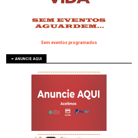
Sem eventos programados
➛ ANUNCIE AQUI
----------------------------------
----------------------------------