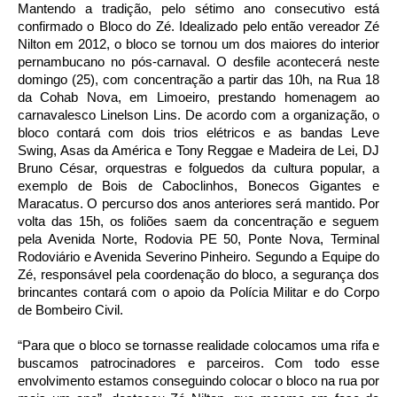
Mantendo a tradição, pelo sétimo ano consecutivo está
confirmado o Bloco do Zé. Idealizado pelo então vereador Zé
Nilton em 2012, o bloco se tornou um dos maiores do interior
pernambucano no pós-carnaval. O desfile acontecerá neste
domingo (25), com concentração a partir das 10h, na Rua 18
da Cohab Nova, em Limoeiro, prestando homenagem ao
carnavalesco Linelson Lins. De acordo com a organização, o
bloco contará com dois trios elétricos e as bandas Leve
Swing, Asas da América e Tony Reggae e Madeira de Lei, DJ
Bruno César, orquestras e folguedos da cultura popular, a
exemplo de Bois de Caboclinhos, Bonecos Gigantes e
Maracatus. O percurso dos anos anteriores será mantido. Por
volta das 15h, os foliões saem da concentração e seguem
pela Avenida Norte, Rodovia PE 50, Ponte Nova, Terminal
Rodoviário e Avenida Severino Pinheiro. Segundo a Equipe do
Zé, responsável pela coordenação do bloco, a segurança dos
brincantes contará com o apoio da Polícia Militar e do Corpo
de Bombeiro Civil.
“Para que o bloco se tornasse realidade colocamos uma rifa e
buscamos patrocinadores e parceiros. Com todo esse
envolvimento estamos conseguindo colocar o bloco na rua por