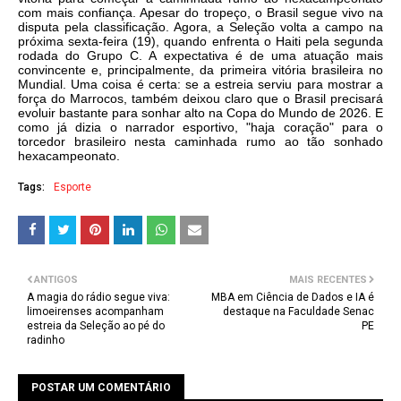
com mais confiança. Apesar do tropeço, o Brasil segue vivo na
disputa pela classificação. Agora, a Seleção volta a campo na
próxima sexta-feira (19), quando enfrenta o Haiti pela segunda
rodada do Grupo C. A expectativa é de uma atuação mais
convincente e, principalmente, da primeira vitória brasileira no
Mundial. Uma coisa é certa: se a estreia serviu para mostrar a
força do Marrocos, também deixou claro que o Brasil precisará
evoluir bastante para sonhar alto na Copa do Mundo de 2026. E
como já dizia o narrador esportivo, "haja coração" para o
torcedor brasileiro nesta caminhada rumo ao tão sonhado
hexacampeonato.
Tags:
Esporte
ANTIGOS
MAIS RECENTES
A magia do rádio segue viva:
MBA em Ciência de Dados e IA é
limoeirenses acompanham
destaque na Faculdade Senac
estreia da Seleção ao pé do
PE
radinho
POSTAR UM COMENTÁRIO