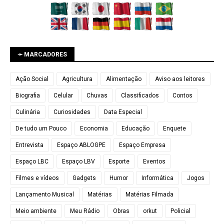
➛ MARCADORES
Ação Social
Agricultura
Alimentação
Aviso aos leitores
Biografia
Celular
Chuvas
Classificados
Contos
Culinária
Curiosidades
Data Especial
De tudo um Pouco
Economia
Educação
Enquete
Entrevista
Espaço ABLOGPE
Espaço Empresa
Espaço LBC
Espaço LBV
Esporte
Eventos
Filmes e vídeos
Gadgets
Humor
Informática
Jogos
Lançamento Musical
Matérias
Matérias Filmada
Meio ambiente
Meu Rádio
Obras
orkut
Policial