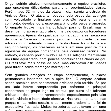
O gol sofrido abalou momentaneamente a equipe brasileira,
que encontrou dificuldades para criar oportunidades claras.
Porém, aos 32 minutos da etapa inicial, surgiu a estrela de
Vinícius Júnior. O atacante recebeu pela esquerda, avançou
com velocidade e finalizou com precisão para empatar o
confronto, devolvendo a esperança à torcida verde e amarela.
O empate trouxe mais tranquilidade para o Brasil, mas o
desempenho apresentado até o intervalo deixou os torcedores
apreensivos. Apesar da igualdade no marcador, a sensação era
de que a Seleção precisava produzir mais diante de um
adversário considerado o mais forte da chave. Na volta para o
segundo tempo, os brasileiros esperavam uma postura mais
agressiva da equipe comandada pela comissão técnica. No
entanto, o cenário pouco mudou. As duas seleções mantiveram
um ritmo equilibrado, com poucas oportunidades claras de gol.
O Brasil teve mais posse de bola, mas encontrou dificuldades
para furar a sólida marcação marroquina.
Sem grandes emoções na etapa complementar, o placar
permaneceu inalterado até o apito final. O empate acabou
sendo recebido com sentimentos divididos pela torcida. Se por
um lado houve compreensão por enfrentar o principal
concorrente do grupo logo na estreia, por outro não faltaram
críticas ao desempenho apresentado, especialmente pela falta
de criatividade e intensidade ofensiva. Nas ruas, nos bares, nas
praças e nas redes sociais, o sentimento predominante foi de
expectativa frustrada. Muitos torcedores acreditavam em uma
vitória para começar a caminhada rumo ao hexacampeonato