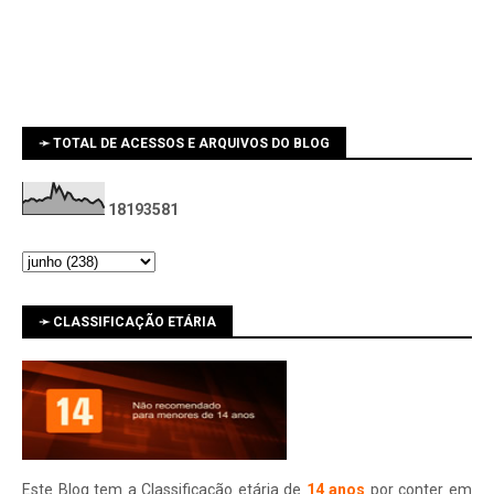
➛ TOTAL DE ACESSOS E ARQUIVOS DO BLOG
1
8
1
9
3
5
8
1
➛ CLASSIFICAÇÃO ETÁRIA
Este Blog tem a Classificação etária de
14 anos
por conter em