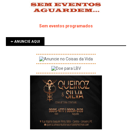
Sem eventos programados
➛ ANUNCIE AQUI
----------------------------------
----------------------------------
----------------------------------