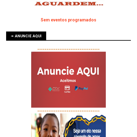
Sem eventos programados
➛ ANUNCIE AQUI
----------------------------------
----------------------------------