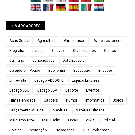
➛ MARCADORES
Ação Social
Agricultura
Alimentação
Aviso aos leitores
Biografia
Celular
Chuvas
Classificados
Contos
Culinária
Curiosidades
Data Especial
De tudo um Pouco
Economia
Educação
Enquete
Entrevista
Espaço ABLOGPE
Espaço Empresa
Espaço LBC
Espaço LBV
Esporte
Eventos
Filmes e vídeos
Gadgets
Humor
Informática
Jogos
Lançamento Musical
Matérias
Matérias Filmada
Meio ambiente
Meu Rádio
Obras
orkut
Policial
Política
promoção
Propaganda
Qual Problema?