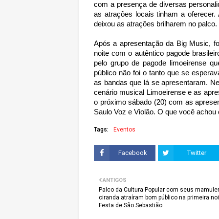
com a presença de diversas personali
as atrações locais tinham a oferecer
deixou as atrações brilharem no palco.
Após a apresentação da Big Music, fo
noite com o autêntico pagode brasile
pelo grupo de pagode limoeirense q
público não foi o tanto que se espe
as bandas que lá se apresentaram. Ne
cenário musical Limoeirense e as apre
o próximo sábado (20) com as apresen
Saulo Voz e Violão. O que você achou 
Tags:
Eventos
Facebook
Twitter
ANTIGOS
Palco da Cultura Popular com seus mamule
ciranda atraíram bom público na primeira no
Festa de São Sebastião