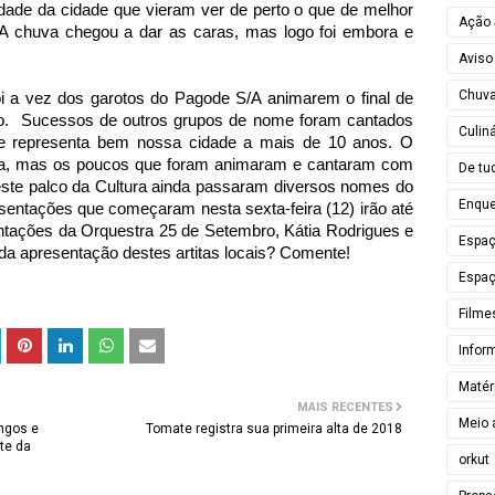
dade da cidade que vieram ver de perto o que de melhor
Ação 
. A chuva chegou a dar as caras, mas logo foi embora e
Aviso
Chuv
i a vez dos garotos do Pagode S/A animarem o final de
iro. Sucessos de outros grupos de nome foram cantados
Culiná
ue representa bem nossa cidade a mais de 10 anos. O
rava, mas os poucos que foram animaram e cantaram com
De tu
ste palco da Cultura ainda passaram diversos nomes do
Enque
sentações que começaram nesta sexta-feira (12) irão até
tações da Orquestra 25 de Setembro, Kátia Rodrigues e
Espa
da apresentação destes artitas locais? Comente!
Espaç
Filme
Infor
Matér
MAIS RECENTES
Meio 
ngos e
Tomate registra sua primeira alta de 2018
ite da
orkut