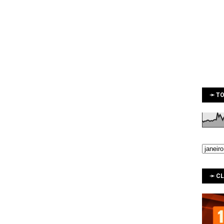
➛ TO
➛ C