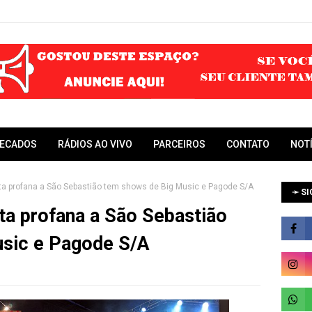
RECADOS
RÁDIOS AO VIVO
PARCEIROS
CONTATO
NOT
sta profana a São Sebastião tem shows de Big Music e Pagode S/A
➛ SI
sta profana a São Sebastião
sic e Pagode S/A