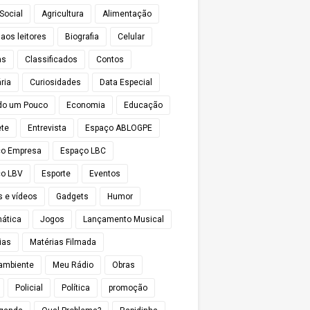
Social
Agricultura
Alimentação
 aos leitores
Biografia
Celular
as
Classificados
Contos
ria
Curiosidades
Data Especial
do um Pouco
Economia
Educação
te
Entrevista
Espaço ABLOGPE
ço Empresa
Espaço LBC
o LBV
Esporte
Eventos
s e vídeos
Gadgets
Humor
mática
Jogos
Lançamento Musical
ias
Matérias Filmada
ambiente
Meu Rádio
Obras
Policial
Política
promoção