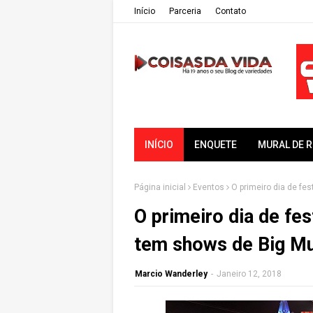
Iní­cio
Parceria
Contato
INÍCIO
ENQUETE
MURAL DE 
Página inicial
Eventos
O primeiro dia de fe
O primeiro dia de fe
tem shows de Big Mu
Marcio Wanderley
-
Janeiro 12, 2018