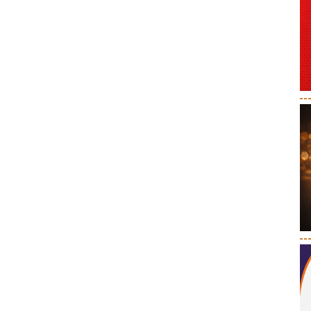
--
--