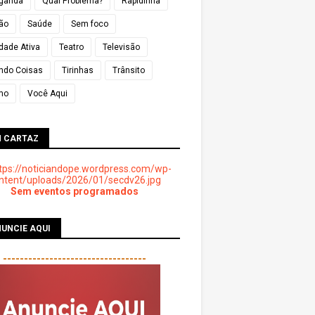
ganda
Qual Problema?
Rapidinha
ião
Saúde
Sem foco
dade Ativa
Teatro
Televisão
ndo Coisas
Tirinhas
Trânsito
mo
Você Aqui
M CARTAZ
Sem eventos programados
UNCIE AQUI
----------------------------------