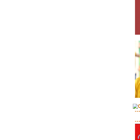
--
--