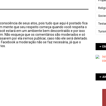
Propa
Relig
Socie
onsciência de seus atos, pois tudo que aqui é postado fica
Testa
em mente que seu respeito começa quando você respeita o
você estará em um ambiente bem descontraído e por isso
Turis
sim. Não esqueça que os comentários são moderados e só
ssarem por ela iremos publicar, caso não ele será deletado.
u Facebook a moderação não se faz necesária, já que o
ios.
➛ E
➛ AN