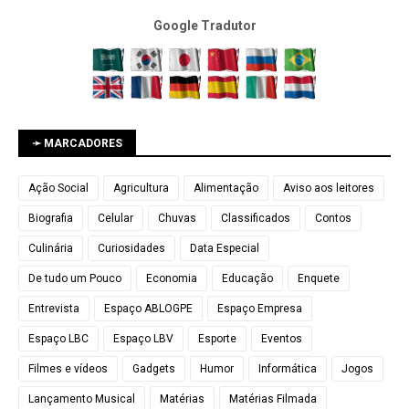
Google Tradutor
➛ MARCADORES
Ação Social
Agricultura
Alimentação
Aviso aos leitores
Biografia
Celular
Chuvas
Classificados
Contos
Culinária
Curiosidades
Data Especial
De tudo um Pouco
Economia
Educação
Enquete
Entrevista
Espaço ABLOGPE
Espaço Empresa
Espaço LBC
Espaço LBV
Esporte
Eventos
Filmes e vídeos
Gadgets
Humor
Informática
Jogos
Lançamento Musical
Matérias
Matérias Filmada