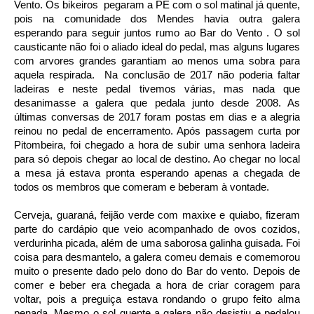
Vento. Os bikeiros pegaram a PE com o sol matinal já quente,
pois na comunidade dos Mendes havia outra galera
esperando para seguir juntos rumo ao Bar do Vento . O sol
causticante não foi o aliado ideal do pedal, mas alguns lugares
com arvores grandes garantiam ao menos uma sobra para
aquela respirada. Na conclusão de 2017 não poderia faltar
ladeiras e neste pedal tivemos várias, mas nada que
desanimasse a galera que pedala junto desde 2008. As
últimas conversas de 2017 foram postas em dias e a alegria
reinou no pedal de encerramento. Após passagem curta por
Pitombeira, foi chegado a hora de subir uma senhora ladeira
para só depois chegar ao local de destino. Ao chegar no local
a mesa já estava pronta esperando apenas a chegada de
todos os membros que comeram e beberam à vontade.
Cerveja, guaraná, feijão verde com maxixe e quiabo, fizeram
parte do cardápio que veio acompanhado de ovos cozidos,
verdurinha picada, além de uma saborosa galinha guisada. Foi
coisa para desmantelo, a galera comeu demais e comemorou
muito o presente dado pelo dono do Bar do vento. Depois de
comer e beber era chegada a hora de criar coragem para
voltar, pois a preguiça estava rondando o grupo feito alma
penada. Mesmo o sol quente a galera não desistiu e pedalou