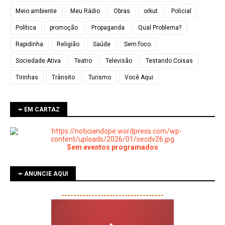
Meio ambiente
Meu Rádio
Obras
orkut
Policial
Política
promoção
Propaganda
Qual Problema?
Rapidinha
Religião
Saúde
Sem foco
Sociedade Ativa
Teatro
Televisão
Testando Coisas
Tirinhas
Trânsito
Turismo
Você Aqui
➛ EM CARTAZ
Sem eventos programados
➛ ANUNCIE AQUI
----------------------------------