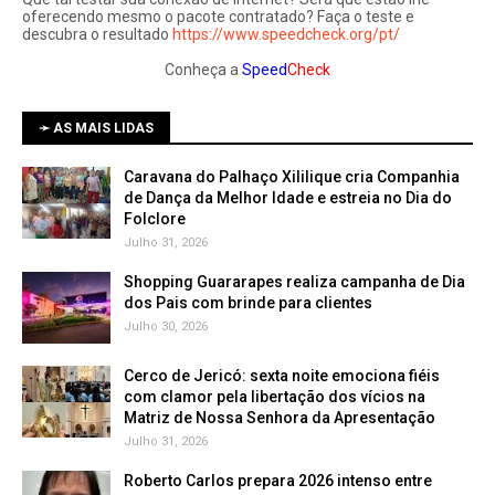
oferecendo mesmo o pacote contratado? Faça o teste e
descubra o resultado
https://www.speedcheck.org/pt/
Conheça a
Speed
Check
➛ AS MAIS LIDAS
Caravana do Palhaço Xililique cria Companhia
de Dança da Melhor Idade e estreia no Dia do
Folclore
Julho 31, 2026
Shopping Guararapes realiza campanha de Dia
dos Pais com brinde para clientes
Julho 30, 2026
Cerco de Jericó: sexta noite emociona fiéis
com clamor pela libertação dos vícios na
Matriz de Nossa Senhora da Apresentação
Julho 31, 2026
Roberto Carlos prepara 2026 intenso entre