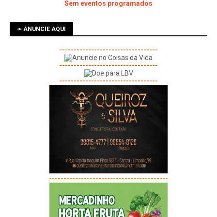
Sem eventos programados
➛ ANUNCIE AQUI
----------------------------------
----------------------------------
----------------------------------
-----------------------------------------