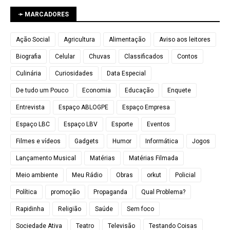
➛ MARCADORES
Ação Social
Agricultura
Alimentação
Aviso aos leitores
Biografia
Celular
Chuvas
Classificados
Contos
Culinária
Curiosidades
Data Especial
De tudo um Pouco
Economia
Educação
Enquete
Entrevista
Espaço ABLOGPE
Espaço Empresa
Espaço LBC
Espaço LBV
Esporte
Eventos
Filmes e vídeos
Gadgets
Humor
Informática
Jogos
Lançamento Musical
Matérias
Matérias Filmada
Meio ambiente
Meu Rádio
Obras
orkut
Policial
Política
promoção
Propaganda
Qual Problema?
Rapidinha
Religião
Saúde
Sem foco
Sociedade Ativa
Teatro
Televisão
Testando Coisas