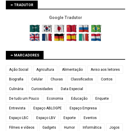
➛ TRADUTOR
Google Tradutor
➛ MARCADORES
Ação Social
Agricultura
Alimentação
Aviso aos leitores
Biografia
Celular
Chuvas
Classificados
Contos
Culinária
Curiosidades
Data Especial
De tudo um Pouco
Economia
Educação
Enquete
Entrevista
Espaço ABLOGPE
Espaço Empresa
Espaço LBC
Espaço LBV
Esporte
Eventos
Filmes e vídeos
Gadgets
Humor
Informática
Jogos