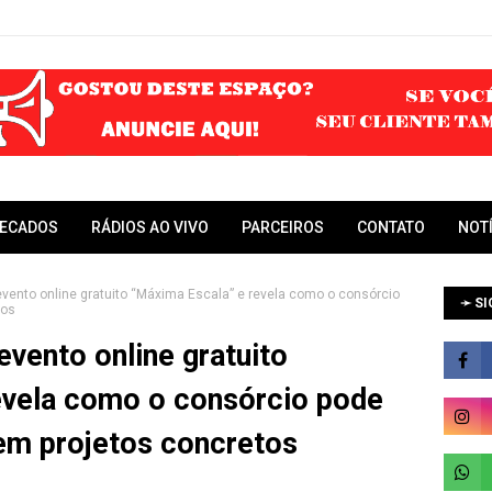
RECADOS
RÁDIOS AO VIVO
PARCEIROS
CONTATO
NOT
a evento online gratuito “Máxima Escala” e revela como o consórcio
➛ SI
tos
 evento online gratuito
evela como o consórcio pode
em projetos concretos