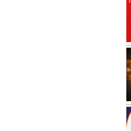
--
--