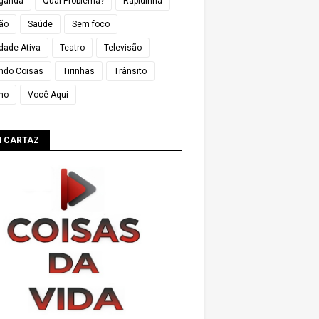
ganda
Qual Problema?
Rapidinha
ião
Saúde
Sem foco
dade Ativa
Teatro
Televisão
ndo Coisas
Tirinhas
Trânsito
mo
Você Aqui
M CARTAZ