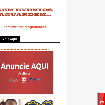
Sem eventos programados
UNCIE AQUI
----------------------------------
----------------------------------