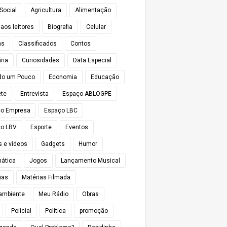
Social
Agricultura
Alimentação
 aos leitores
Biografia
Celular
as
Classificados
Contos
ria
Curiosidades
Data Especial
do um Pouco
Economia
Educação
te
Entrevista
Espaço ABLOGPE
ço Empresa
Espaço LBC
o LBV
Esporte
Eventos
s e vídeos
Gadgets
Humor
mática
Jogos
Lançamento Musical
ias
Matérias Filmada
ambiente
Meu Rádio
Obras
Policial
Política
promoção