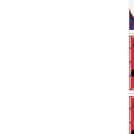
--
--