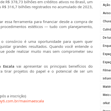
de R$ 378,73 bilhões em créditos ativos no Brasil, um
Ação 
s R$ 316,7 bilhões registrados no acumulado de 2023,
Aviso
izar essa ferramenta para financiar desde a compra de
Chuv
u procedimentos estéticos — tudo com planejamento,
Culiná
De tu
o o consórcio é uma oportunidade para quem quer
nquistar grandes resultados. Quando você entende o
Enque
que pode realizar muito mais sem comprometer seu
Espa
Espaç
 Escala
vai apresentar os principais benefícios do
Filme
ra tirar projetos do papel e o potencial de ser um
Infor
Matér
Meio 
ós a inscrição)
suyti.com.br/maximaescala
orkut