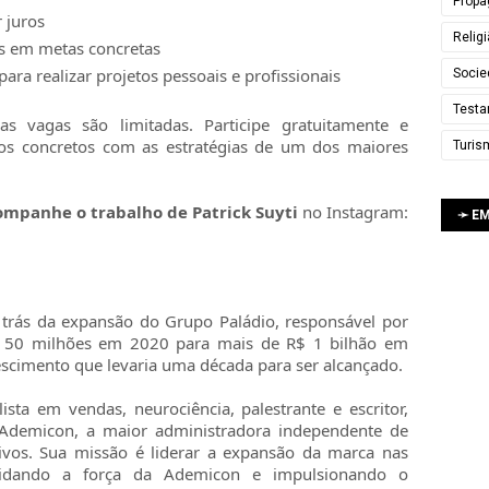
Propa
 juros
Relig
s em metas concretas
ara realizar projetos pessoais e profissionais
Socie
Testa
as vagas são limitadas. Participe gratuitamente e
os concretos com as estratégias de um dos maiores
Turis
companhe o trabalho de Patrick Suyti
no Instagram:
➛ E
 trás da expansão do Grupo Paládio, responsável por
 50 milhões em 2020 para mais de R$ 1 bilhão em
scimento que levaria uma década para ser alcançado.
sta em vendas, neurociência, palestrante e escritor,
a Ademicon, a maior administradora independente de
tivos. Sua missão é liderar a expansão da marca nas
olidando a força da Ademicon e impulsionando o