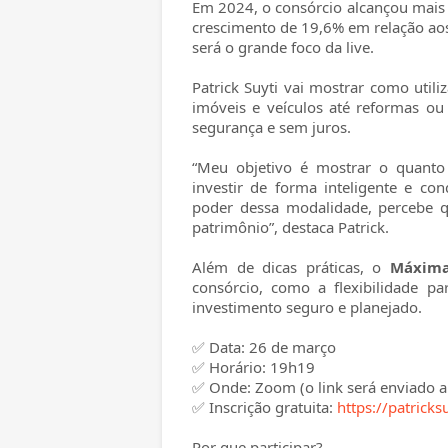
Em 2024, o consórcio alcançou mais 
crescimento de 19,6% em relação ao
será o grande foco da live.
Patrick Suyti vai mostrar como util
imóveis e veículos até reformas o
segurança e sem juros.
“Meu objetivo é mostrar o quant
investir de forma inteligente e co
poder dessa modalidade, percebe 
patrimônio”, destaca Patrick.
Além de dicas práticas, o
Máxima
consórcio, como a flexibilidade pa
investimento seguro e planejado.
✅ Data: 26 de março
✅ Horário: 19h19
✅ Onde: Zoom (o link será enviado ap
✅ Inscrição gratuita:
https://patrick
Por que participar?