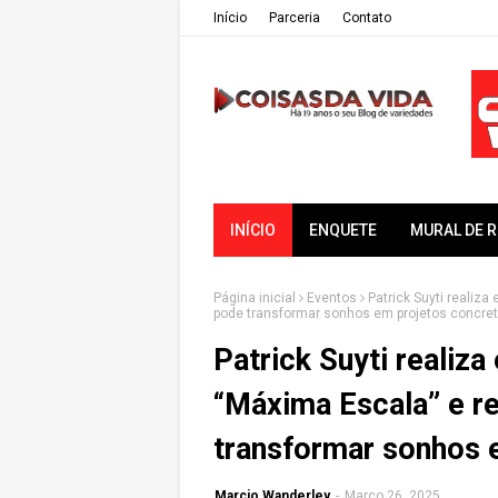
Iní­cio
Parceria
Contato
INÍCIO
ENQUETE
MURAL DE 
Página inicial
Eventos
Patrick Suyti realiz
pode transformar sonhos em projetos concre
Patrick Suyti realiza
“Máxima Escala” e r
transformar sonhos 
Marcio Wanderley
-
Março 26, 2025