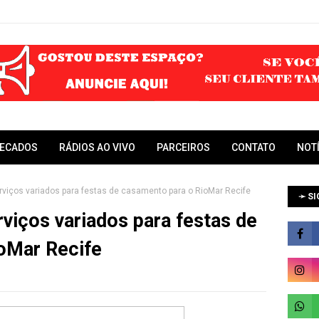
RECADOS
RÁDIOS AO VIVO
PARCEIROS
CONTATO
NOT
rviços variados para festas de casamento para o RioMar Recife
➛ SI
viços variados para festas de
oMar Recife