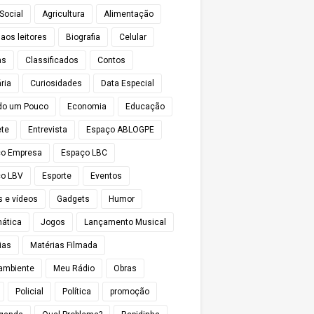
Social
Agricultura
Alimentação
 aos leitores
Biografia
Celular
as
Classificados
Contos
ria
Curiosidades
Data Especial
do um Pouco
Economia
Educação
te
Entrevista
Espaço ABLOGPE
ço Empresa
Espaço LBC
o LBV
Esporte
Eventos
s e vídeos
Gadgets
Humor
mática
Jogos
Lançamento Musical
ias
Matérias Filmada
ambiente
Meu Rádio
Obras
Policial
Política
promoção