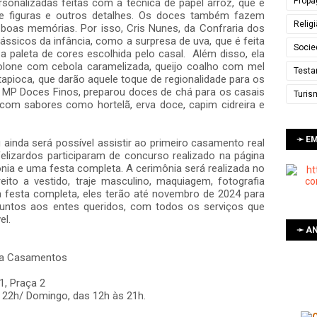
Propa
rsonalizadas feitas com a técnica de papel arroz, que é
de figuras e outros detalhes. Os doces também fazem
Relig
boas memórias. Por isso, Cris Nunes, da Confraria dos
ássicos da infância, como a surpresa de uva, que é feita
Socie
 a paleta de cores escolhida pelo casal. Além disso, ela
olone com cebola caramelizada, queijo coalho com mel
Testa
apioca, que darão aquele toque de regionalidade para os
 da MP Doces Finos, preparou doces de chá para os casais
Turis
 com sabores como hortelã, erva doce, capim cidreira e
➛ E
ainda será possível assistir ao primeiro casamento real
felizardos participaram de concurso realizado na página
ônia e uma festa completa. A cerimônia será realizada no
ito a vestido, traje masculino, maquiagem, fotografia
a a festa completa, eles terão até novembro de 2024 para
ntos aos entes queridos, com todos os serviços que
ível.
➛ AN
ara Casamentos
1, Praça 2
 22h/ Domingo, das 12h às 21h.