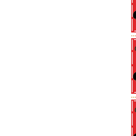
--
--