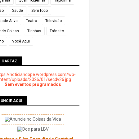
ganda
Qual Problema?
Rapidinha
ião
Saúde
Sem foco
dade Ativa
Teatro
Televisão
ndo Coisas
Tirinhas
Trânsito
mo
Você Aqui
M CARTAZ
Sem eventos programados
UNCIE AQUI
----------------------------------
----------------------------------
----------------------------------