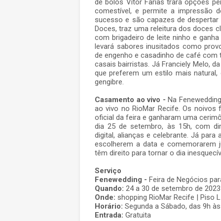
de bolos Vitor Farias trará opções pe
comestível, e permite a impressão 
sucesso e são capazes de despertar 
Doces, traz uma releitura dos doces cl
com brigadeiro de leite ninho e ganha
levará sabores inusitados como prov
de engenho e casadinho de café com t
casais bairristas. Já Franciely Melo,
que preferem um estilo mais natural,
gengibre.
Casamento ao vivo -
Na Fenewedding 
ao vivo no RioMar Recife. Os noivos 
oficial da feira e ganharam uma cerim
dia 25 de setembro, às 15h, com dire
digital, alianças e celebrante. Já par
escolherem a data e comemorarem ju
têm direito para tornar o dia inesquec
Serviço
Fenewedding -
Feira de Negócios p
Quando:
24 a 30 de setembro de 2023
Onde:
shopping RioMar Recife | Piso L
Horário:
Segunda a Sábado, das 9h às
Entrada:
Gratuita