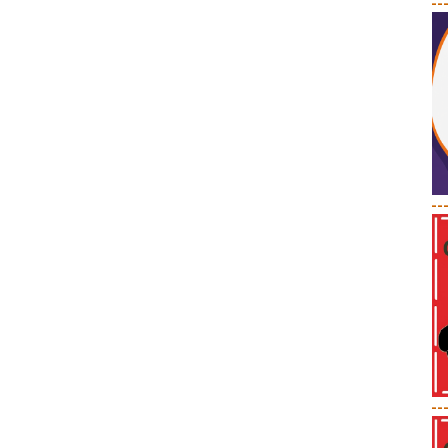
--
--
--