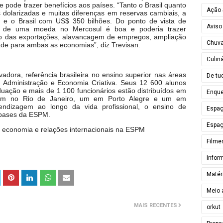
 pode trazer benefícios aos países. “Tanto o Brasil quanto
Ação 
dolarizadas e muitas diferenças em reservas cambiais, a
 e o Brasil com US$ 350 bilhões. Do ponto de vista de
Aviso
ão de uma moeda no Mercosul é boa e poderia trazer
o das exportações, alavancagem de empregos, ampliação
Chuv
ade para ambas as economias”, diz Trevisan.
Culiná
dora, referência brasileira no ensino superior nas áreas
De tu
Administração e Economia Criativa. Seus 12 600 alunos
uação e mais de 1 100 funcionários estão distribuídos em
Enque
 um no Rio de Janeiro, um em Porto Alegre e um em
aprendizagem ao longo da vida profissional, o ensino de
Espa
 bases da ESPM.
Espaç
 economia e relações internacionais na ESPM
Filme
Infor
Matér
Meio 
MAIS RECENTES
orkut