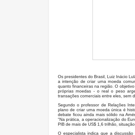
Os presidentes do Brasil, Luiz Inácio Lu
a intenção de criar uma moeda comum
quanto financeiras na região. O objetiv
próprias moedas - o real o peso ar
transações comerciais entre eles, sem 
Segundo o professor de Relações Inte
plano de criar uma moeda única é his
debate ficou ainda mais sólido na Amér
“Na prática, a operacionalização do E
PIB de mais de US$ 1,6 trilhão, situação
O especialista indica que a discussã