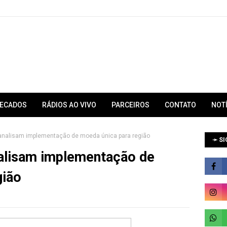
RECADOS
RÁDIOS AO VIVO
PARCEIROS
CONTATO
NOT
a analisam implementação de moeda única para região
➛ SI
nalisam implementação de
gião