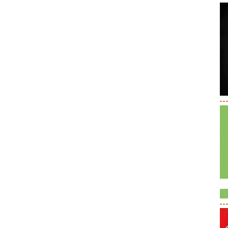
--
--