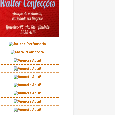
---------------------------------------
---------------------------------------
---------------------------------------
---------------------------------------
---------------------------------------
---------------------------------------
---------------------------------------
---------------------------------------
---------------------------------------