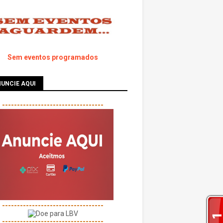
Sem eventos programados
UNCIE AQUI
----------------------------------
----------------------------------
----------------------------------