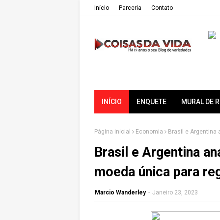
Iní­cio
Parceria
Contato
INÍCIO
ENQUETE
MURAL DE 
Página inicial
Economia
Brasil e Argentin
Brasil e Argentina a
moeda única para re
Marcio Wanderley
-
Janeiro 23, 2023