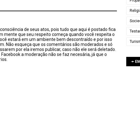
Propa
Relig
Socie
onsciência de seus atos, pois tudo que aqui é postado fica
Testa
em mente que seu respeito começa quando você respeita o
você estará em um ambiente bem descontraído e por isso
Turis
sim. Não esqueça que os comentários são moderados e só
ssarem por ela iremos publicar, caso não ele será deletado.
u Facebook a moderação não se faz necesária, já que o
ios.
➛ E