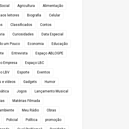
Social
Agricultura
Alimentação
 aos leitores
Biografia
Celular
as
Classificados
Contos
ria
Curiosidades
Data Especial
do um Pouco
Economia
Educação
te
Entrevista
Espaço ABLOGPE
ço Empresa
Espaço LBC
o LBV
Esporte
Eventos
s e vídeos
Gadgets
Humor
mática
Jogos
Lançamento Musical
ias
Matérias Filmada
ambiente
Meu Rádio
Obras
Policial
Política
promoção