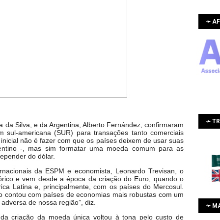
➛ AF
➛ T
la da Silva, e da Argentina, Alberto Fernández, confirmaram
 sul-americana (SUR) para transações tanto comerciais
o inicial não é fazer com que os países deixem de usar suas
gentino -, mas sim formatar uma moeda comum para as
depender do dólar.
rnacionais da ESPM e economista, Leonardo Trevisan, o
tórico e vem desde a época da criação do Euro, quando o
ica Latina e, principalmente, com os países do Mercosul.
uro contou com países de economias mais robustas com um
 adversa de nossa região”, diz.
➛ M
o da criação da moeda única voltou à tona pelo custo de