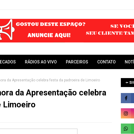
RECADOS
RÁDIOS AO VIVO
PARCEIROS
CONTATO
NOT
ora da Apresentação celebra festa da padroeira de Limoeiro
➛ SI
ora da Apresentação celebra
e Limoeiro