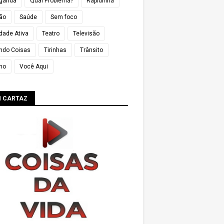
ganda
Qual Problema?
Rapidinha
ião
Saúde
Sem foco
dade Ativa
Teatro
Televisão
ndo Coisas
Tirinhas
Trânsito
mo
Você Aqui
M CARTAZ