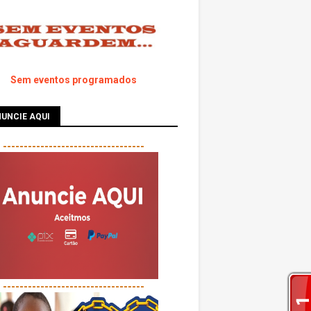
Sem eventos programados
UNCIE AQUI
----------------------------------
----------------------------------