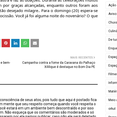
adastra e faz as doações. Durante as celebrações muitos
m por graças alcançadas, enquanto outros foram aos
Ação 
tão desejado milagre.. Para o domingo (20) espera-se
Aviso
rocissão. Você já foi alguma noite do novenário? O que
Chuv
Culiná
De tu
Enque
Espa
MAIS RECENTES
 e bem-
Campanha contra a fome da Caravana do Palhaço
Espaç
Xililique é destaque no Bom Dia PE
Filme
Infor
Matér
onsciência de seus atos, pois tudo que aqui é postado fica
Meio 
em mente que seu respeito começa quando você respeita o
você estará em um ambiente bem descontraído e por isso
orkut
sim. Não esqueça que os comentários são moderados e só
ssarem por ela iremos publicar, caso não ele será deletado.