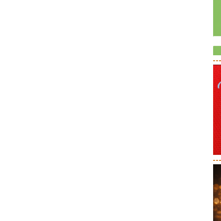
--
--