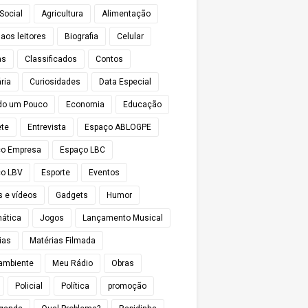
Social
Agricultura
Alimentação
 aos leitores
Biografia
Celular
as
Classificados
Contos
ria
Curiosidades
Data Especial
do um Pouco
Economia
Educação
te
Entrevista
Espaço ABLOGPE
ço Empresa
Espaço LBC
o LBV
Esporte
Eventos
s e vídeos
Gadgets
Humor
mática
Jogos
Lançamento Musical
ias
Matérias Filmada
ambiente
Meu Rádio
Obras
Policial
Política
promoção