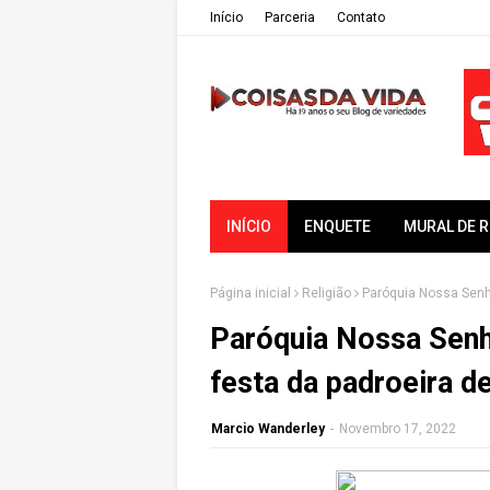
Iní­cio
Parceria
Contato
INÍCIO
ENQUETE
MURAL DE 
Página inicial
Religião
Paróquia Nossa Senh
Paróquia Nossa Senh
festa da padroeira d
Marcio Wanderley
-
Novembro 17, 2022