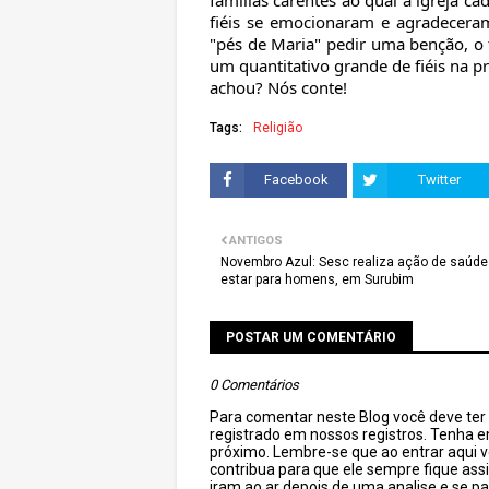
famílias carentes ao qual a igreja c
fiéis se emocionaram e agradecera
"pés de Maria" pedir uma benção, o 
um quantitativo grande de fiéis na p
achou? Nós conte!
Tags:
Religião
Facebook
Twitter
ANTIGOS
Novembro Azul: Sesc realiza ação de saúde
estar para homens, em Surubim
POSTAR UM COMENTÁRIO
0 Comentários
Para comentar neste Blog você deve ter c
registrado em nossos registros. Tenha 
próximo. Lembre-se que ao entrar aqui 
contribua para que ele sempre fique as
iram ao ar depois de uma analise e se pa