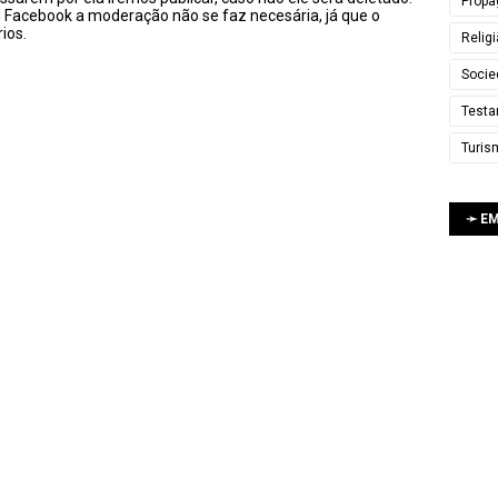
Propa
u Facebook a moderação não se faz necesária, já que o
ios.
Relig
Socie
Testa
Turis
➛ E