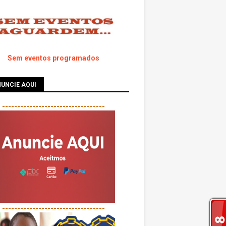
Sem eventos programados
UNCIE AQUI
----------------------------------
----------------------------------