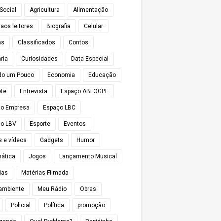
Social
Agricultura
Alimentação
 aos leitores
Biografia
Celular
as
Classificados
Contos
ria
Curiosidades
Data Especial
do um Pouco
Economia
Educação
te
Entrevista
Espaço ABLOGPE
ço Empresa
Espaço LBC
o LBV
Esporte
Eventos
s e vídeos
Gadgets
Humor
mática
Jogos
Lançamento Musical
ias
Matérias Filmada
ambiente
Meu Rádio
Obras
Policial
Política
promoção