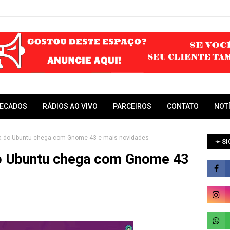
RECADOS
RÁDIOS AO VIVO
PARCEIROS
CONTATO
NOT
ta do Ubuntu chega com Gnome 43 e mais novidades
➛ SI
do Ubuntu chega com Gnome 43