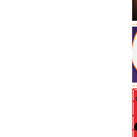
--
--