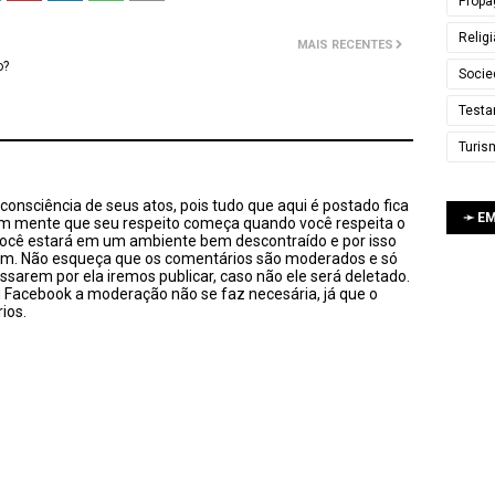
Propa
Relig
MAIS RECENTES
o?
Socie
Testa
Turis
onsciência de seus atos, pois tudo que aqui é postado fica
➛ E
em mente que seu respeito começa quando você respeita o
você estará em um ambiente bem descontraído e por isso
sim. Não esqueça que os comentários são moderados e só
ssarem por ela iremos publicar, caso não ele será deletado.
u Facebook a moderação não se faz necesária, já que o
ios.