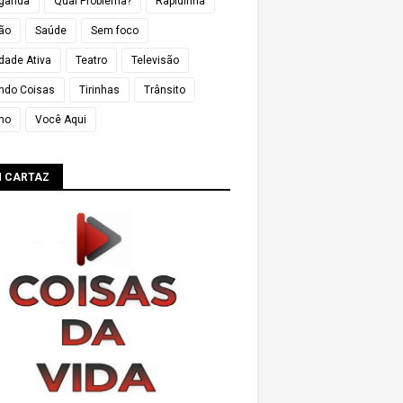
ganda
Qual Problema?
Rapidinha
ião
Saúde
Sem foco
dade Ativa
Teatro
Televisão
ndo Coisas
Tirinhas
Trânsito
mo
Você Aqui
M CARTAZ