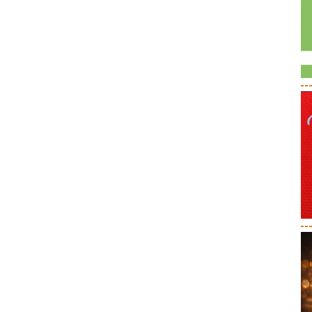
--
--