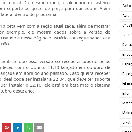
nico local. Do mesmo modo, o calendário do sistema
Ação 
m suporte ao gesto de pinça para dar zoom. Além
 lateral dentro do programa.
Aviso
.10 beta vem com a seção atualizada, além de mostrar
Chuv
Por exemplo, ele mostra dados sobre a versão de
Culiná
 usando e nessa página o usuário consegue saber se a
 não.
De tu
Enque
lembrar que essa versão só receberá suporte pelos
Espa
nteceu com o Ubuntu 21.10 lançado em outubro de
ançada em abril do ano passado. Caso queira receber
Espaç
ideal pode ser instalar a 22.04, que deve ter suporte
Filme
uer instalar o 22.10, ele está em beta mas o sistema
utubro deste ano.
Infor
Matér
Meio 
orkut