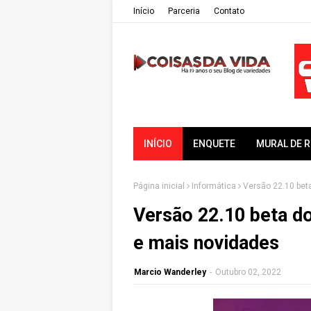
Iní­cio
Parceria
Contato
INÍCIO
ENQUETE
MURAL DE 
Página inicial
Informática
Versão 22.10 be
Versão 22.10 beta 
e mais novidades
Marcio Wanderley
-
Outubro 02, 2022