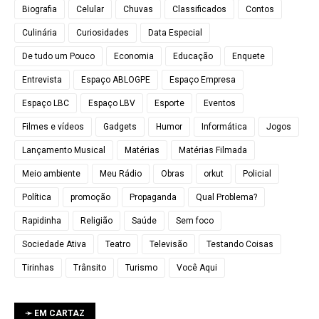
Biografia
Celular
Chuvas
Classificados
Contos
Culinária
Curiosidades
Data Especial
De tudo um Pouco
Economia
Educação
Enquete
Entrevista
Espaço ABLOGPE
Espaço Empresa
Espaço LBC
Espaço LBV
Esporte
Eventos
Filmes e vídeos
Gadgets
Humor
Informática
Jogos
Lançamento Musical
Matérias
Matérias Filmada
Meio ambiente
Meu Rádio
Obras
orkut
Policial
Política
promoção
Propaganda
Qual Problema?
Rapidinha
Religião
Saúde
Sem foco
Sociedade Ativa
Teatro
Televisão
Testando Coisas
Tirinhas
Trânsito
Turismo
Você Aqui
➛ EM CARTAZ