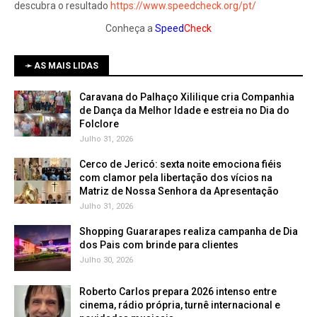
descubra o resultado
https://www.speedcheck.org/pt/
Conheça a
Speed
Check
➛ AS MAIS LIDAS
Caravana do Palhaço Xililique cria Companhia
de Dança da Melhor Idade e estreia no Dia do
Folclore
Julho 31, 2026
Cerco de Jericó: sexta noite emociona fiéis
com clamor pela libertação dos vícios na
Matriz de Nossa Senhora da Apresentação
Julho 31, 2026
Shopping Guararapes realiza campanha de Dia
dos Pais com brinde para clientes
Julho 30, 2026
Roberto Carlos prepara 2026 intenso entre
cinema, rádio própria, turnê internacional e