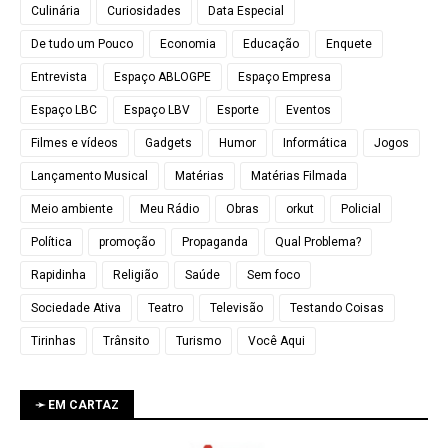
Culinária
Curiosidades
Data Especial
De tudo um Pouco
Economia
Educação
Enquete
Entrevista
Espaço ABLOGPE
Espaço Empresa
Espaço LBC
Espaço LBV
Esporte
Eventos
Filmes e vídeos
Gadgets
Humor
Informática
Jogos
Lançamento Musical
Matérias
Matérias Filmada
Meio ambiente
Meu Rádio
Obras
orkut
Policial
Política
promoção
Propaganda
Qual Problema?
Rapidinha
Religião
Saúde
Sem foco
Sociedade Ativa
Teatro
Televisão
Testando Coisas
Tirinhas
Trânsito
Turismo
Você Aqui
➛ EM CARTAZ