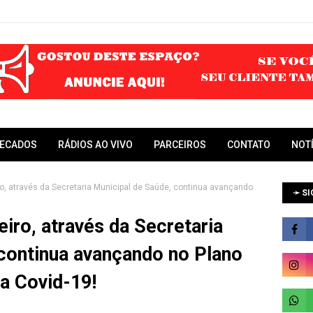
RECADOS
RÁDIOS AO VIVO
PARCEIROS
CONTATO
NOT
ro, através da Secretaria Municipal de Saúde, continua avançando
➛ SI
eiro, através da Secretaria
 continua avançando no Plano
a Covid-19!