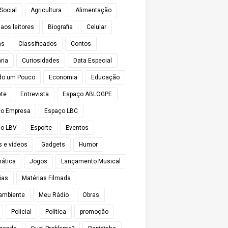
Social
Agricultura
Alimentação
 aos leitores
Biografia
Celular
as
Classificados
Contos
ria
Curiosidades
Data Especial
do um Pouco
Economia
Educação
te
Entrevista
Espaço ABLOGPE
ço Empresa
Espaço LBC
o LBV
Esporte
Eventos
s e vídeos
Gadgets
Humor
mática
Jogos
Lançamento Musical
ias
Matérias Filmada
ambiente
Meu Rádio
Obras
Policial
Política
promoção