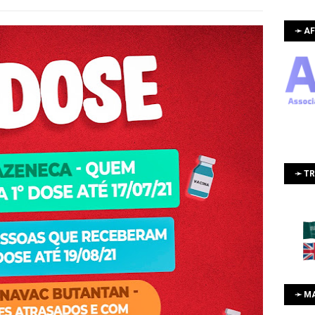
➛ AF
➛ T
➛ M