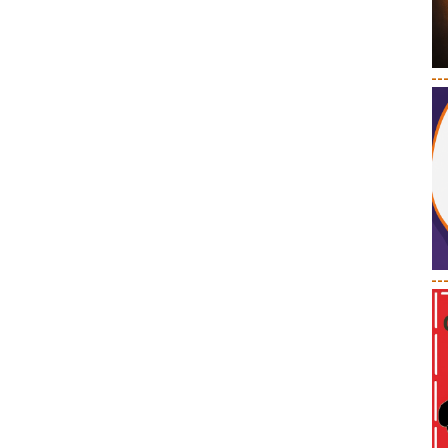
--
--