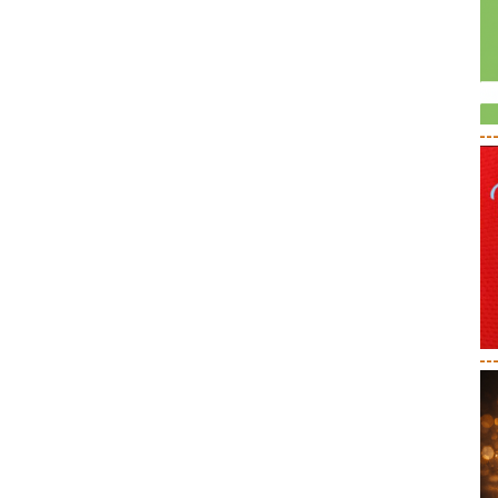
--
--