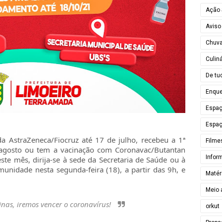
Ação 
Aviso
Chuv
Culiná
De tu
Enque
Espa
Espaç
a AstraZeneca/Fiocruz até 17 de julho, recebeu a 1ª
Filme
 agosto ou tem a vacinação com Coronavac/Butantan
Infor
ste mês, dirija-se à sede da Secretaria de Saúde ou à
unidade nesta segunda-feira (18), a partir das 9h, e
Matér
Meio 
inas, iremos vencer o coronavírus!
orkut