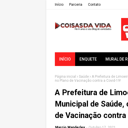
Iní­cio
Parceria
Contato
INÍCIO
ENQUETE
MURAL DE 
Página inicial
Saúde
A Prefeitura de Limoei
no Plano de Vacinação contra a Covid-19!
A Prefeitura de Limo
Municipal de Saúde,
de Vacinação contra 
Marcio Wanderley
-
Outubro 17, 2021