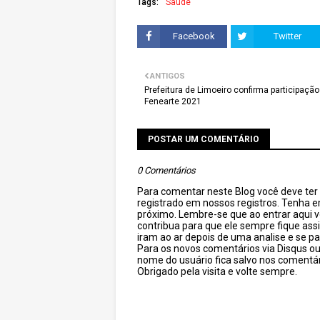
Tags:
Saúde
Facebook
Twitter
ANTIGOS
Prefeitura de Limoeiro confirma participação
Fenearte 2021
POSTAR UM COMENTÁRIO
0 Comentários
Para comentar neste Blog você deve ter c
registrado em nossos registros. Tenha 
próximo. Lembre-se que ao entrar aqui 
contribua para que ele sempre fique as
iram ao ar depois de uma analise e se pa
Para os novos comentários via Disqus o
nome do usuário fica salvo nos comentár
Obrigado pela visita e volte sempre.