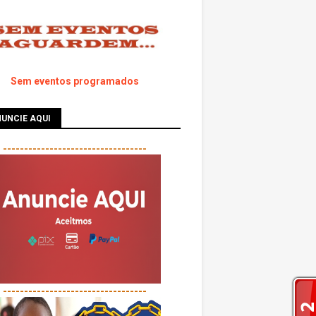
Sem eventos programados
UNCIE AQUI
----------------------------------
----------------------------------