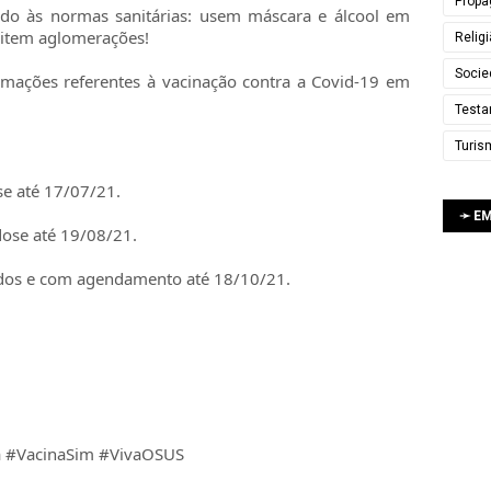
Propa
do às normas sanitárias: usem máscara e álcool em
evitem aglomerações!
Relig
Socie
ações referentes à vacinação contra a Covid-19 em
Testa
Turis
se até 17/07/21.
➛ E
dose até 19/08/21.
ados e com agendamento até 18/10/21.
a #VacinaSim #VivaOSUS