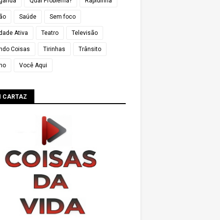
ganda
Qual Problema?
Rapidinha
ião
Saúde
Sem foco
dade Ativa
Teatro
Televisão
ndo Coisas
Tirinhas
Trânsito
mo
Você Aqui
M CARTAZ