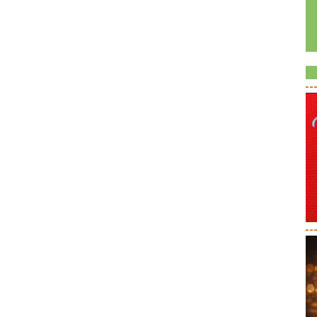
--
--