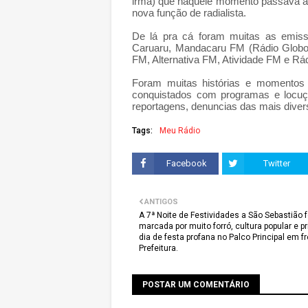
irmã) que naquele momento passava a c
nova função de radialista.
De lá pra cá foram muitas as emiss
Caruaru, Mandacaru FM (Rádio Globo
FM, Alternativa FM, Atividade FM e Rád
Foram muitas histórias e momentos 
conquistados com programas e locuçõ
reportagens, denuncias das mais diver
Tags:
Meu Rádio
Facebook
Twitter
ANTIGOS
A 7ª Noite de Festividades a São Sebastião f
marcada por muito forró, cultura popular e p
dia de festa profana no Palco Principal em f
Prefeitura.
POSTAR UM COMENTÁRIO