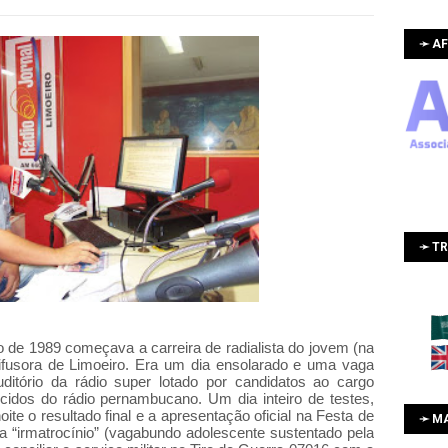
➛ AF
➛ T
o de 1989 começava a carreira de radialista do jovem (na
ifusora de Limoeiro. Era um dia ensolarado e uma vaga
uditório da rádio super lotado por candidatos ao cargo
ecidos do rádio pernambucano.
Um dia inteiro de testes,
ite o resultado final e a apresentação oficial na Festa de
➛ M
a “irmatrocínio” (vagabundo adolescente sustentado pela