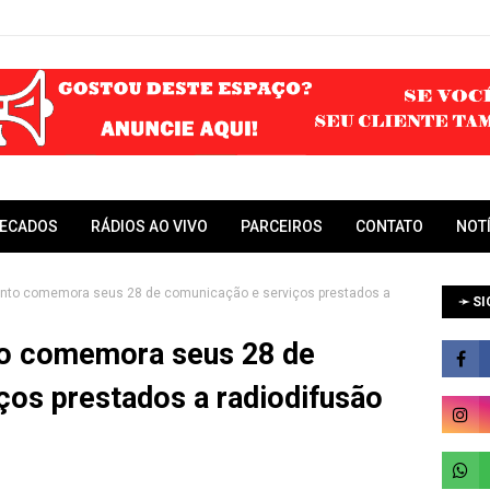
RECADOS
RÁDIOS AO VIVO
PARCEIROS
CONTATO
NOT
Pinto comemora seus 28 de comunicação e serviços prestados a
➛ SI
nto comemora seus 28 de
ços prestados a radiodifusão