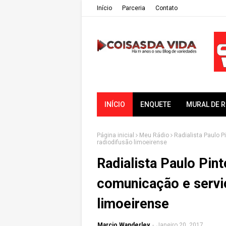
Iní­cio
Parceria
Contato
INÍCIO
ENQUETE
MURAL DE 
Página inicial
Meu Rádio
Radialista Paulo 
radiodifusão limoeirense
Radialista Paulo Pi
comunicação e servi
limoeirense
Marcio Wanderley
-
Janeiro 20, 2017