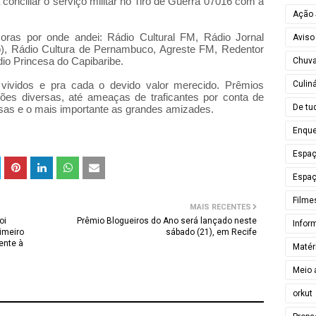
onciliar o serviço militar no Tiro de Guerra 07016 com a
Ação 
oras por onde andei: Rádio Cultural FM, Rádio Jornal
Aviso
), Rádio Cultura de Pernambuco, Agreste FM, Redentor
io Princesa do Capibaribe.
Chuv
Culiná
vividos e pra cada o devido valor merecido. Prêmios
es diversas, até ameaças de traficantes por conta de
De tu
sas e o mais importante as grandes amizades.
Enque
Espa
Espaç
Filme
MAIS RECENTES
oi
Prêmio Blogueiros do Ano será lançado neste
Infor
rimeiro
sábado (21), em Recife
rente à
Matér
Meio 
orkut