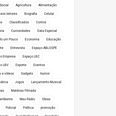
Social
Agricultura
Alimentação
 aos leitores
Biografia
Celular
as
Classificados
Contos
ria
Curiosidades
Data Especial
do um Pouco
Economia
Educação
te
Entrevista
Espaço ABLOGPE
ço Empresa
Espaço LBC
o LBV
Esporte
Eventos
s e vídeos
Gadgets
Humor
mática
Jogos
Lançamento Musical
ias
Matérias Filmada
ambiente
Meu Rádio
Obras
Policial
Política
promoção