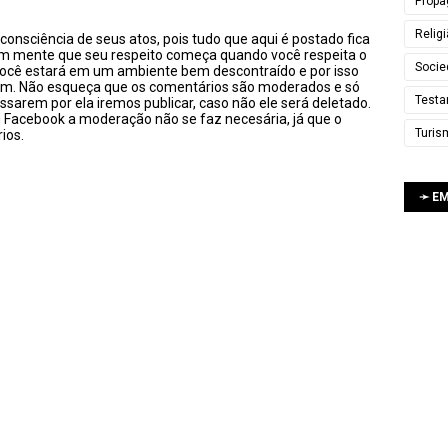
Propa
Relig
onsciência de seus atos, pois tudo que aqui é postado fica
em mente que seu respeito começa quando você respeita o
Socie
você estará em um ambiente bem descontraído e por isso
sim. Não esqueça que os comentários são moderados e só
Testa
ssarem por ela iremos publicar, caso não ele será deletado.
u Facebook a moderação não se faz necesária, já que o
Turis
ios.
➛ E