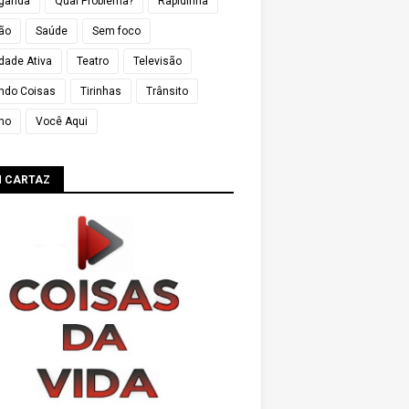
ganda
Qual Problema?
Rapidinha
ião
Saúde
Sem foco
dade Ativa
Teatro
Televisão
ndo Coisas
Tirinhas
Trânsito
mo
Você Aqui
M CARTAZ