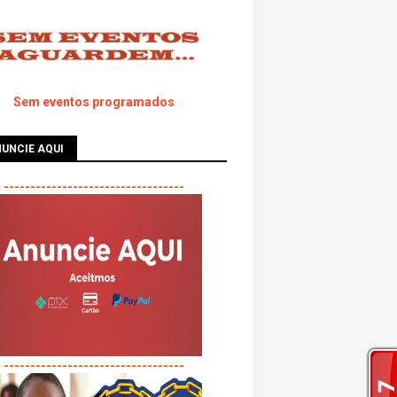
Sem eventos programados
UNCIE AQUI
----------------------------------
----------------------------------