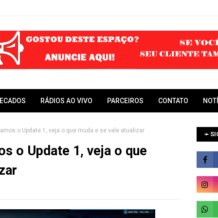
RECADOS
RÁDIOS AO VIVO
PARCEIROS
CONTATO
NOT
amos o Update 1, veja o que muda e se vale atualizar
➛ SI
s o Update 1, veja o que
zar