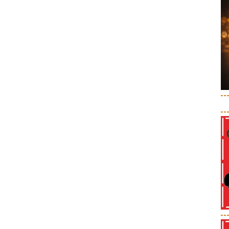
--
--
--