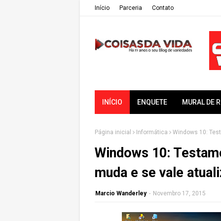
Iní­cio
Parceria
Contato
INÍCIO
ENQUETE
MURAL DE 
Página inicial
Informática
Windows 10: Test
Windows 10: Testamo
muda e se vale atuali
Marcio Wanderley
-
Novembro 17, 2015