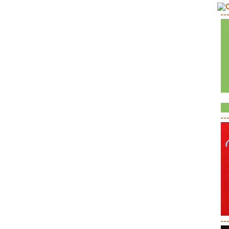
--
--
--