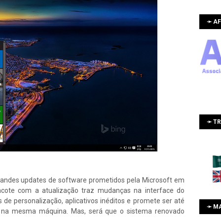
➛ AF
➛ T
randes updates de software prometidos pela Microsoft em
cote com a atualização traz mudanças na interface do
de personalização, aplicativos inéditos e promete ser até
➛ M
 na mesma máquina. Mas, será que o sistema renovado