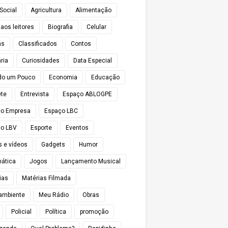
Social
Agricultura
Alimentação
 aos leitores
Biografia
Celular
as
Classificados
Contos
ria
Curiosidades
Data Especial
do um Pouco
Economia
Educação
te
Entrevista
Espaço ABLOGPE
ço Empresa
Espaço LBC
o LBV
Esporte
Eventos
s e vídeos
Gadgets
Humor
mática
Jogos
Lançamento Musical
ias
Matérias Filmada
ambiente
Meu Rádio
Obras
Policial
Política
promoção