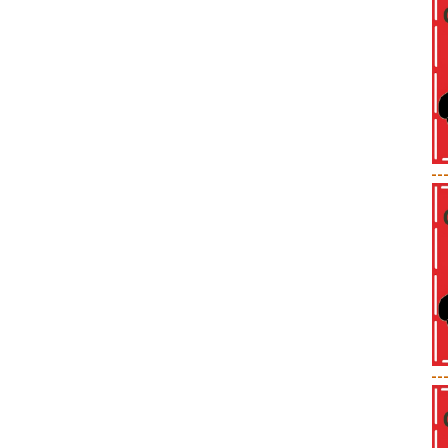
--
--