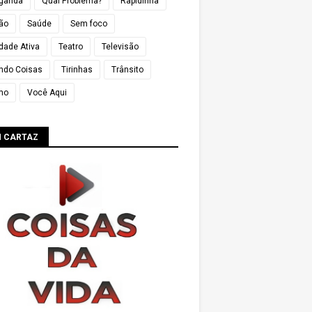
ganda
Qual Problema?
Rapidinha
ião
Saúde
Sem foco
dade Ativa
Teatro
Televisão
ndo Coisas
Tirinhas
Trânsito
mo
Você Aqui
M CARTAZ