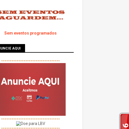
Sem eventos programados
UNCIE AQUI
----------------------------------
----------------------------------
----------------------------------