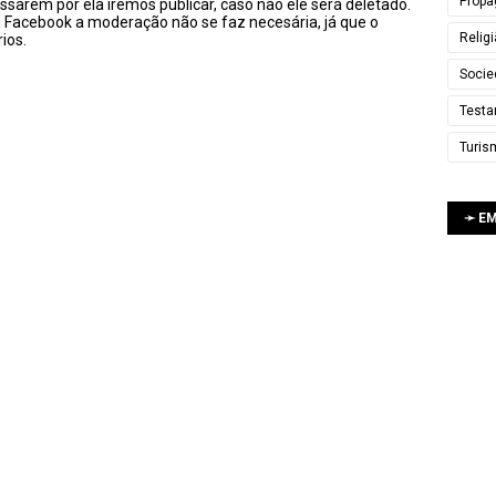
Propa
ssarem por ela iremos publicar, caso não ele será deletado.
u Facebook a moderação não se faz necesária, já que o
Relig
ios.
Socie
Testa
Turis
➛ E