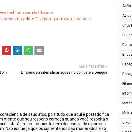
Ação 
www.techtudo.com.br/dicas-e-
Aviso
testamos-o-update-1-veja-o-que-muda-e-se-vale-
Chuv
Culiná
De tu
Enque
Espa
MAIS RECENTES
 Bom
Limoeiro irá intensificar ações no combate a Dengue
Espaç
Filme
Infor
Matér
Meio 
onsciência de seus atos, pois tudo que aqui é postado fica
em mente que seu respeito começa quando você respeita o
orkut
você estará em um ambiente bem descontraído e por isso
sim. Não esqueça que os comentários são moderados e só