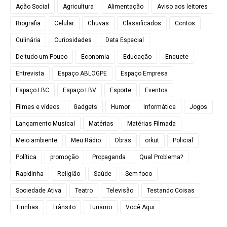
Ação Social
Agricultura
Alimentação
Aviso aos leitores
Biografia
Celular
Chuvas
Classificados
Contos
Culinária
Curiosidades
Data Especial
De tudo um Pouco
Economia
Educação
Enquete
Entrevista
Espaço ABLOGPE
Espaço Empresa
Espaço LBC
Espaço LBV
Esporte
Eventos
Filmes e vídeos
Gadgets
Humor
Informática
Jogos
Lançamento Musical
Matérias
Matérias Filmada
Meio ambiente
Meu Rádio
Obras
orkut
Policial
Política
promoção
Propaganda
Qual Problema?
Rapidinha
Religião
Saúde
Sem foco
Sociedade Ativa
Teatro
Televisão
Testando Coisas
Tirinhas
Trânsito
Turismo
Você Aqui