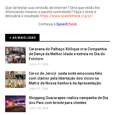
Que tal testar sua conexão de internet? Será que estão lhe
oferecendo mesmo o pacote contratado? Faça o teste e
descubra o resultado
https://www.speedcheck.org/pt/
Conheça a
Speed
Check
➛ AS MAIS LIDAS
Caravana do Palhaço Xililique cria Companhia
de Dança da Melhor Idade e estreia no Dia do
Folclore
Julho 31, 2026
Cerco de Jericó: sexta noite emociona fiéis
com clamor pela libertação dos vícios na
Matriz de Nossa Senhora da Apresentação
Julho 31, 2026
Shopping Guararapes realiza campanha de Dia
dos Pais com brinde para clientes
Julho 30, 2026