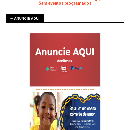
Sem eventos programados
➛ ANUNCIE AQUI
----------------------------------
----------------------------------