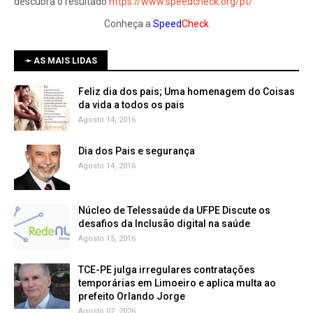
descubra o resultado
https://www.speedcheck.org/pt/
Conheça a
Speed
Check
➛ AS MAIS LIDAS
Feliz dia dos pais; Uma homenagem do Coisas
da vida a todos os pais
Agosto 14, 2016
Dia dos Pais e segurança
Agosto 14, 2016
Núcleo de Telessaúde da UFPE Discute os
Agosto 15, 2016
TCE-PE julga irregulares contratações
temporárias em Limoeiro e aplica multa ao
prefeito Orlando Jorge
Agosto 07, 2026