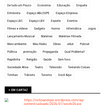
De tudo um Pouco
Economia
Educação
Enquete
Entrevista
Espaço ABLOGPE
Espaço Empresa
Espaço LBC
Espaço LBV
Esporte
Eventos
Filmes e vídeos
Gadgets
Humor
Informática
Jogos
Lançamento Musical
Matérias
Matérias Filmada
Meio ambiente
Meu Rádio
Obras
orkut
Policial
Política
promoção
Propaganda
Qual Problema?
Rapidinha
Religião
Saúde
Sem foco
Sociedade Ativa
Teatro
Televisão
Testando Coisas
Tirinhas
Trânsito
Turismo
Você Aqui
➛ EM CARTAZ