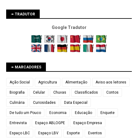
➛ TRADUTOR
Google Tradutor
➛ MARCADORES
Ação Social
Agricultura
Alimentação
Aviso aos leitores
Biografia
Celular
Chuvas
Classificados
Contos
Culinária
Curiosidades
Data Especial
De tudo um Pouco
Economia
Educação
Enquete
Entrevista
Espaço ABLOGPE
Espaço Empresa
Espaço LBC
Espaço LBV
Esporte
Eventos