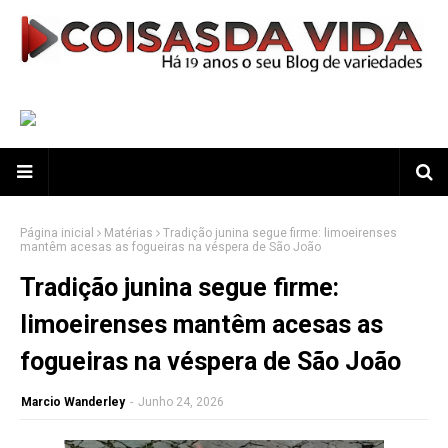
Página inicial
Matérias
Tradição junina segue firme: limoeirenses
mantêm acesas as fogueiras na véspera de São João
Tradição junina segue firme:
limoeirenses mantêm acesas as
fogueiras na véspera de São João
Marcio Wanderley
-
Junho 24, 2026