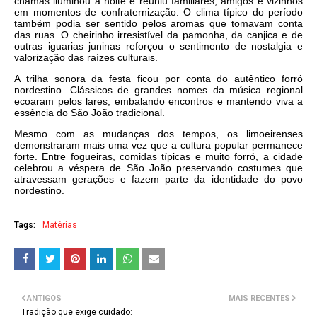
chamas iluminou a noite e reuniu familiares, amigos e vizinhos
em momentos de confraternização. O clima típico do período
também podia ser sentido pelos aromas que tomavam conta
das ruas. O cheirinho irresistível da pamonha, da canjica e de
outras iguarias juninas reforçou o sentimento de nostalgia e
valorização das raízes culturais.
A trilha sonora da festa ficou por conta do autêntico forró
nordestino. Clássicos de grandes nomes da música regional
ecoaram pelos lares, embalando encontros e mantendo viva a
essência do São João tradicional.
Mesmo com as mudanças dos tempos, os limoeirenses
demonstraram mais uma vez que a cultura popular permanece
forte. Entre fogueiras, comidas típicas e muito forró, a cidade
celebrou a véspera de São João preservando costumes que
atravessam gerações e fazem parte da identidade do povo
nordestino.
Tags:
Matérias
ANTIGOS
MAIS RECENTES
Tradição que exige cuidado: