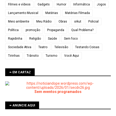
Filmes e vídeos
Gadgets
Humor
Informática
Jogos
Lançamento Musical
Matérias
Matérias Filmada
Meio ambiente
Meu Rádio
Obras
orkut
Policial
Política
promoção
Propaganda
Qual Problema?
Rapidinha
Religião
Saúde
Sem foco
Sociedade Ativa
Teatro
Televisão
Testando Coisas
Tirinhas
Trânsito
Turismo
Você Aqui
➛ EM CARTAZ
Sem eventos programados
➛ ANUNCIE AQUI