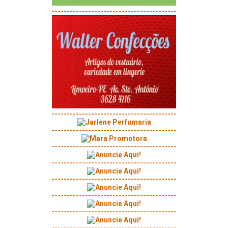
-----------------------------------------
-----------------------------------------
-----------------------------------------
-----------------------------------------
-----------------------------------------
-----------------------------------------
-----------------------------------------
-----------------------------------------