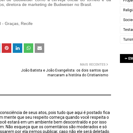
Propa
os, diretora de marketing de Budweiser no Brasil.
Relig
Socie
 - Graças, Recife
Testa
Turis
➛ E
MAIS RECENTES
João Batista e João Evangelista: os dois santos que
marcaram a história do Cristianismo
onsciência de seus atos, pois tudo que aqui é postado fica
em mente que seu respeito começa quando você respeita o
você estará em um ambiente bem descontraído e por isso
sim. Não esqueça que os comentários são moderados e só
ssarem por ela iremos publicar, caso não ele será deletado.