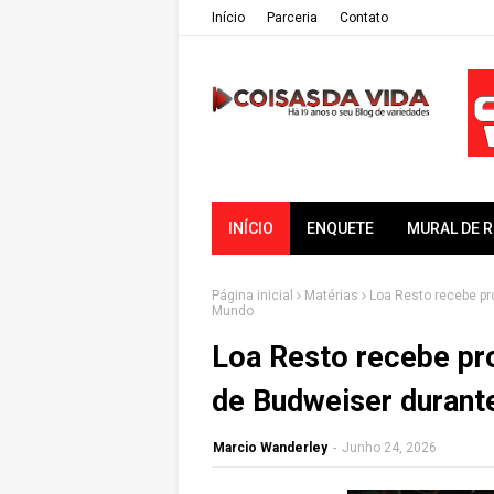
Iní­cio
Parceria
Contato
INÍCIO
ENQUETE
MURAL DE 
Página inicial
Matérias
Loa Resto recebe pr
Mundo
Loa Resto recebe pr
de Budweiser durant
Marcio Wanderley
-
Junho 24, 2026