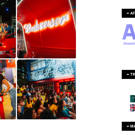
➛ AF
➛ T
➛ M