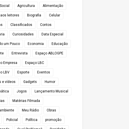
Social
Agricultura
Alimentação
 aos leitores
Biografia
Celular
as
Classificados
Contos
ria
Curiosidades
Data Especial
do um Pouco
Economia
Educação
te
Entrevista
Espaço ABLOGPE
ço Empresa
Espaço LBC
o LBV
Esporte
Eventos
s e vídeos
Gadgets
Humor
mática
Jogos
Lançamento Musical
ias
Matérias Filmada
ambiente
Meu Rádio
Obras
Policial
Política
promoção