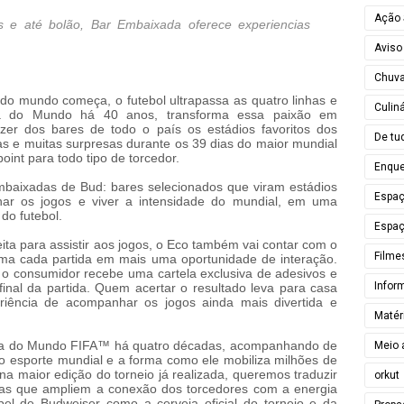
Ação 
s e até bolão, Bar Embaixada oferece experiencias
Aviso
Chuv
do mundo começa, o futebol ultrapassa as quatro linhas e
Culiná
opa do Mundo há 40 anos, transforma essa paixão em
zer dos bares de todo o país os estádios favoritos dos
De tu
stas e muitas surpresas durante os 39 dias do maior mundial
point para todo tipo de torcedor.
Enque
baixadas de Bud: bares selecionados que viram estádios
Espa
har os jogos e viver a intensidade do mundial, em uma
 do futebol.
Espaç
ta para assistir aos jogos, o Eco também vai contar com o
Filme
rma cada partida em mais uma oportunidade de interação.
o consumidor recebe uma cartela exclusiva de adesivos e
Infor
final da partida. Quem acertar o resultado leva para casa
riência de acompanhar os jogos ainda mais divertida e
Matér
Copa do Mundo FIFA™️ há quatro décadas, acompanhando de
Meio 
o esporte mundial e a forma como ele mobiliza milhões de
 maior edição do torneio já realizada, queremos traduzir
orkut
ias que ampliem a conexão dos torcedores com a energia
el de Budweiser como a cerveja oficial do torneio e da