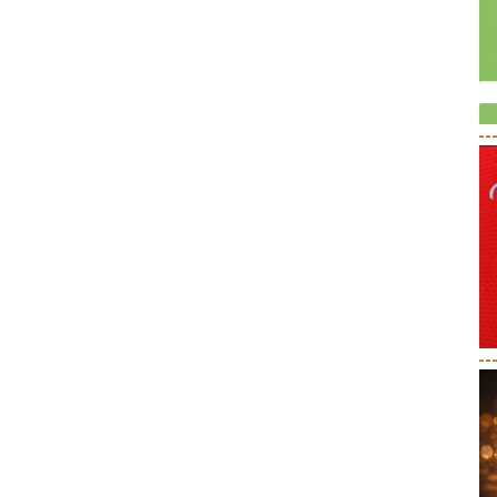
--
--