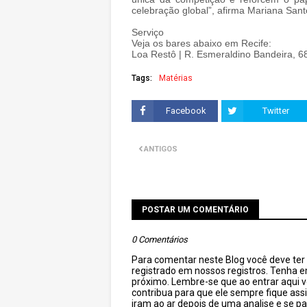
celebração global”, afirma Mariana Sant
Serviço
Veja os bares abaixo em Recife:
Loa Restô | R. Esmeraldino Bandeira, 68
Tags:
Matérias
Facebook
Twitter
ANTIGOS
POSTAR UM COMENTÁRIO
0 Comentários
Para comentar neste Blog você deve ter c
registrado em nossos registros. Tenha 
próximo. Lembre-se que ao entrar aqui 
contribua para que ele sempre fique as
iram ao ar depois de uma analise e se pa