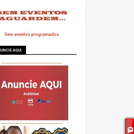
Sem eventos programados
UNCIE AQUI
----------------------------------
----------------------------------