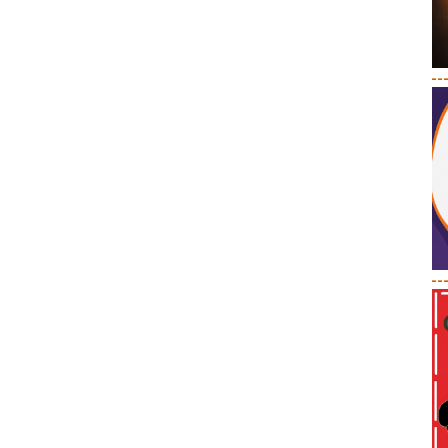
--
--