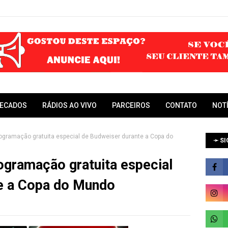
RECADOS
RÁDIOS AO VIVO
PARCEIROS
CONTATO
NOT
ogramação gratuita especial de Budweiser durante a Copa do
➛ SI
ogramação gratuita especial
e a Copa do Mundo