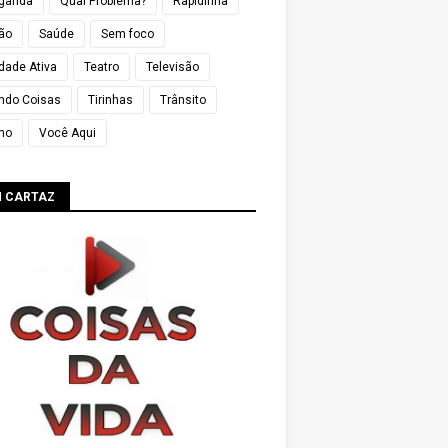
ganda
Qual Problema?
Rapidinha
ião
Saúde
Sem foco
dade Ativa
Teatro
Televisão
ndo Coisas
Tirinhas
Trânsito
mo
Você Aqui
M CARTAZ