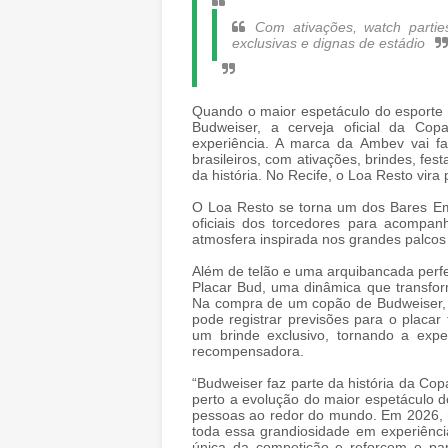
Com ativações, watch partie
exclusivas e dignas de estádio
Quando o maior espetáculo do esporte 
Budweiser, a cerveja oficial da C
experiência. A marca da Ambev vai fa
brasileiros, com ativações, brindes, fe
da história. No Recife, o Loa Resto vira 
O Loa Resto se torna um dos Bares Em
oficiais dos torcedores para acompan
atmosfera inspirada nos grandes palcos
Além de telão e uma arquibancada perfei
Placar Bud, uma dinâmica que transfo
Na compra de um copão de Budweiser, 
pode registrar previsões para o placar 
um brinde exclusivo, tornando a expe
recompensadora.
“Budweiser faz parte da história da 
perto a evolução do maior espetáculo d
pessoas ao redor do mundo. Em 2026, na
toda essa grandiosidade em experiênc
única da competição e reforcem o pap