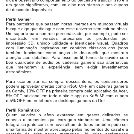
dica é observar o comportamento do parceiro e traduzir isso em
um gesto significativo, com um olho nas ofertas e nos cupons
de desconto disponíveis.
Perfil Gamer
Para parceiros que passam horas imersos em mundos virtuais
busque algo que dialogue com esse universo sem cair no óbvio.
Um suporte para controle personalizado, por exemplo, pode ser
encontrado em versões artesanais ou produzidas por
impressão 3D, unindo utilidade e identidade visual. Quadros
com iluminação inspirados em cenários clássicos dos jogos
também funcionam como peças de decoração que mostram
atenção aos detalhes. Para esse perfil, fones de ouvido com
boa qualidade de áudio ou cadeiras gamers são alternativas
que melhoram a experiência sem exigir investimentos
astronômicos.
Para economizar na compra desses itens, os consumidores
podem aproveitar ofertas como R$50 OFF em cadeiras gamers
da Comfy, 10% OFF na primeira compra pelo aplicativo da Acer,
5% OFF adicional em todo o site e app da KaBuM! com cupom
e 5% OFF em notebooks e desktops gamers da Dell.
Perfil Romântico
Quem valoriza o afeto expresso em gestos delicados se
conecta a presentes que carregam simbolismo. Uma câmera
fotográfica junto com um novo álbum de fotos também pode ser
uma forma de mostrar apreciação pelos momentos do casal e a