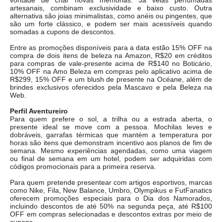
vontade de criar novas memórias. Já velas perfumadas
artesanais, combinam exclusividade e baixo custo. Outra
alternativa são joias minimalistas, como anéis ou pingentes, que
são um forte clássico, e podem ser mais acessíveis quando
somadas a cupons de descontos.
Entre as promoções disponíveis para a data estão 15% OFF na
compra de dois itens de beleza na Amazon, R$20 em créditos
para compras de vale-presente acima de R$140 no Boticário,
10% OFF na Amo Beleza em compras pelo aplicativo acima de
R$299, 15% OFF e um blush de presente na Océane, além de
brindes exclusivos oferecidos pela Mascavo e pela Beleza na
Web.
Perfil Aventureiro
Para quem prefere o sol, a trilha ou a estrada aberta, o
presente ideal se move com a pessoa. Mochilas leves e
dobráveis, garrafas térmicas que mantém a temperatura por
horas são itens que demonstram incentivo aos planos de fim de
semana. Mesmo experiências agendadas, como uma viagem
ou final de semana em um hotel, podem ser adquiridas com
códigos promocionais para a primeira reserva.
Para quem pretende presentear com artigos esportivos, marcas
como Nike, Fila, New Balance, Umbro, Olympikus e FutFanatics
oferecem promoções especiais para o Dia dos Namorados,
incluindo descontos de até 50% na segunda peça, até R$100
OFF em compras selecionadas e descontos extras por meio de