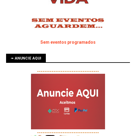
Sem eventos programados
➛ ANUNCIE AQUI
----------------------------------
----------------------------------