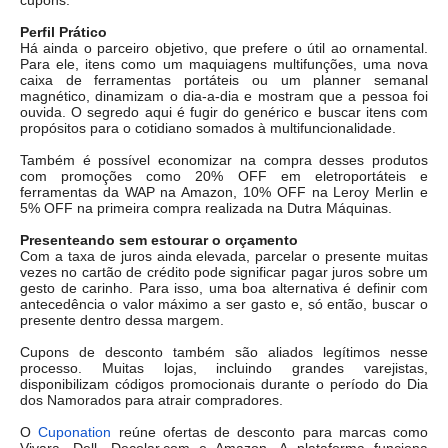
cupons.
Perfil Prático
Há ainda o parceiro objetivo, que prefere o útil ao ornamental.
Para ele, itens como um maquiagens multifunções, uma nova
caixa de ferramentas portáteis ou um planner semanal
magnético, dinamizam o dia-a-dia e mostram que a pessoa foi
ouvida. O segredo aqui é fugir do genérico e buscar itens com
propósitos para o cotidiano somados à multifuncionalidade.
Também é possível economizar na compra desses produtos
com promoções como 20% OFF em eletroportáteis e
ferramentas da WAP na Amazon, 10% OFF na Leroy Merlin e
5% OFF na primeira compra realizada na Dutra Máquinas.
Presenteando sem estourar o orçamento
Com a taxa de juros ainda elevada, parcelar o presente muitas
vezes no cartão de crédito pode significar pagar juros sobre um
gesto de carinho. Para isso, uma boa alternativa é definir com
antecedência o valor máximo a ser gasto e, só então, buscar o
presente dentro dessa margem.
Cupons de desconto também são aliados legítimos nesse
processo. Muitas lojas, incluindo grandes varejistas,
disponibilizam códigos promocionais durante o período do Dia
dos Namorados para atrair compradores.
O
Cuponation
reúne ofertas de desconto para marcas como