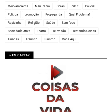
Meio ambiente
Meu Rádio
Obras
orkut
Policial
Política
promoção
Propaganda
Qual Problema?
Rapidinha
Religião
Saúde
Sem foco
Sociedade Ativa
Teatro
Televisão
Testando Coisas
Tirinhas
Trânsito
Turismo
Você Aqui
➛ EM CARTAZ