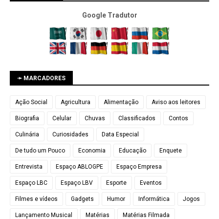
Google Tradutor
➛ MARCADORES
Ação Social
Agricultura
Alimentação
Aviso aos leitores
Biografia
Celular
Chuvas
Classificados
Contos
Culinária
Curiosidades
Data Especial
De tudo um Pouco
Economia
Educação
Enquete
Entrevista
Espaço ABLOGPE
Espaço Empresa
Espaço LBC
Espaço LBV
Esporte
Eventos
Filmes e vídeos
Gadgets
Humor
Informática
Jogos
Lançamento Musical
Matérias
Matérias Filmada