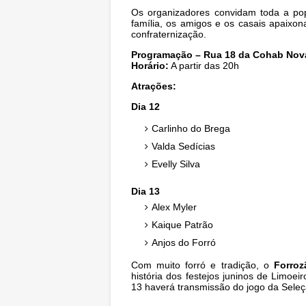
Os organizadores convidam toda a popu
família, os amigos e os casais apaixo
confraternização.
Programação – Rua 18 da Cohab Nov
Horário:
A partir das 20h
Atrações:
Dia 12
Carlinho do Brega
Valda Sedícias
Evelly Silva
Dia 13
Alex Myler
Kaique Patrão
Anjos do Forró
Com muito forró e tradição, o
Forro
história dos festejos juninos de Limoei
13 haverá transmissão do jogo da Sele