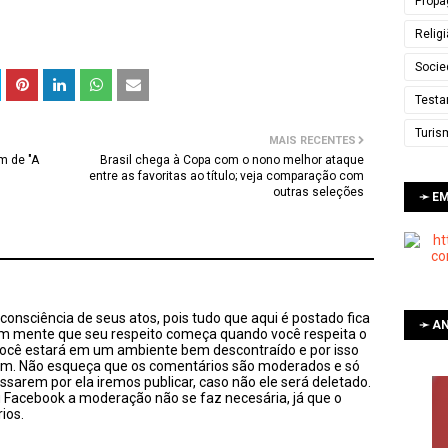
Propa
Relig
Socie
Testa
Turis
MAIS RECENTES
m de "A
Brasil chega à Copa com o nono melhor ataque
entre as favoritas ao título; veja comparação com
outras seleções
➛ E
onsciência de seus atos, pois tudo que aqui é postado fica
➛ AN
em mente que seu respeito começa quando você respeita o
você estará em um ambiente bem descontraído e por isso
sim. Não esqueça que os comentários são moderados e só
ssarem por ela iremos publicar, caso não ele será deletado.
u Facebook a moderação não se faz necesária, já que o
ios.