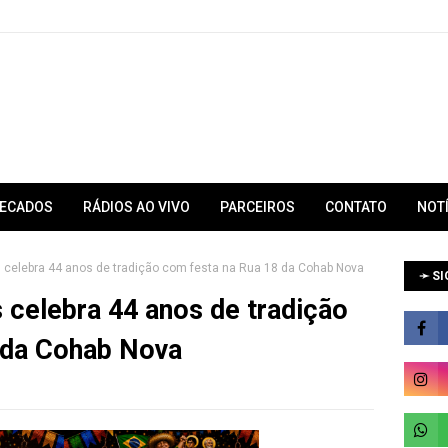
RECADOS
RÁDIOS AO VIVO
PARCEIROS
CONTATO
NOT
 celebra 44 anos de tradição com festa na Rua 18 da Cohab Nova
➛ SI
 celebra 44 anos de tradição
 da Cohab Nova