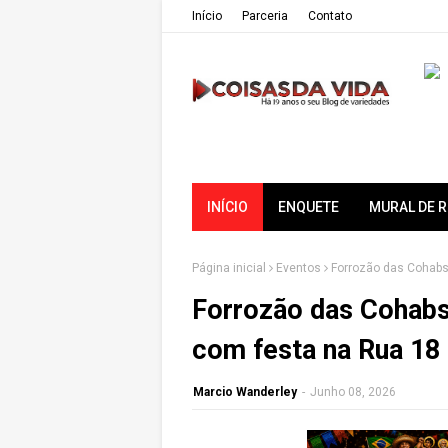
Iní­cio
Parceria
Contato
INÍCIO
ENQUETE
MURAL DE 
Página inicial
Eventos
Forrozão das Cohabs
Forrozão das Cohabs
com festa na Rua 18
Marcio Wanderley
-
Junho 08, 2026