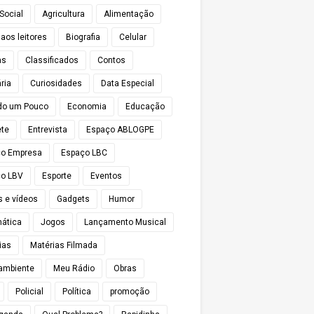
Social
Agricultura
Alimentação
 aos leitores
Biografia
Celular
as
Classificados
Contos
ria
Curiosidades
Data Especial
do um Pouco
Economia
Educação
te
Entrevista
Espaço ABLOGPE
ço Empresa
Espaço LBC
o LBV
Esporte
Eventos
s e vídeos
Gadgets
Humor
mática
Jogos
Lançamento Musical
ias
Matérias Filmada
ambiente
Meu Rádio
Obras
Policial
Política
promoção