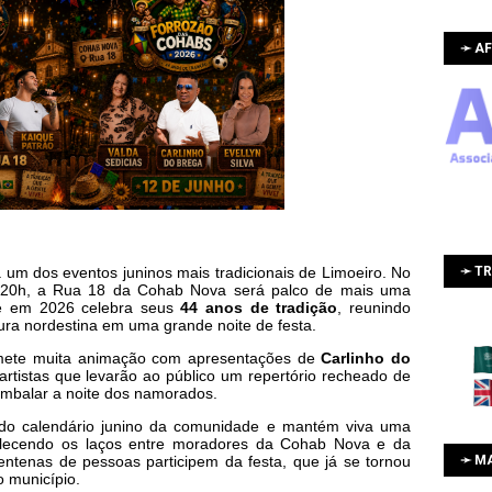
➛ AF
➛ T
um dos eventos juninos mais tradicionais de Limoeiro. No
as 20h, a Rua 18 da Cohab Nova será palco de mais uma
e em 2026 celebra seus
44 anos de tradição
, reunindo
ura nordestina em uma grande noite de festa.
mete muita animação com apresentações de
Carlinho do
 artistas que levarão ao público um repertório recheado de
 embalar a noite dos namorados.
do calendário junino da comunidade e mantém viva uma
talecendo os laços entre moradores da Cohab Nova e da
➛ M
entenas de pessoas participem da festa, que já se tornou
o município.