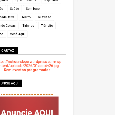
ganda
Qual Problema?
Rapidinha
ião
Saúde
Sem foco
dade Ativa
Teatro
Televisão
ndo Coisas
Tirinhas
Trânsito
mo
Você Aqui
M CARTAZ
Sem eventos programados
UNCIE AQUI
----------------------------------