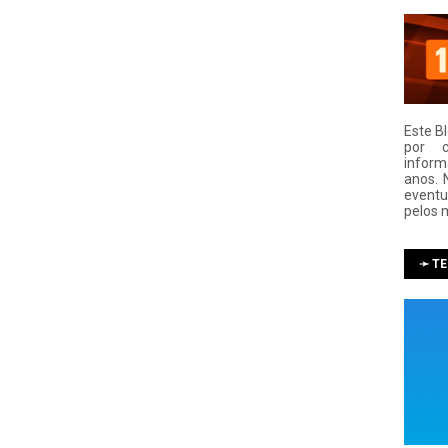
Este B
por 
infor
anos. 
eventu
pelos 
➛ T