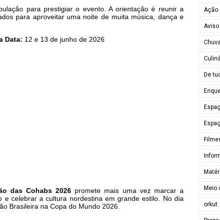
lação para prestigiar o evento. A orientação é reunir a
Ação 
nados para aproveitar uma noite de muita música, dança e
Aviso
a
Data:
12 e 13 de junho de 2026
Chuv
Culiná
De tu
Enque
Espa
Espaç
Filme
Infor
Matér
Meio 
zão das Cohabs 2026
promete mais uma vez marcar a
ro e celebrar a cultura nordestina em grande estilo. No dia
orkut
ção Brasileira na Copa do Mundo 2026.