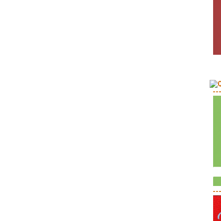
--
--