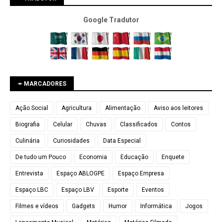
Google Tradutor
➛ MARCADORES
Ação Social
Agricultura
Alimentação
Aviso aos leitores
Biografia
Celular
Chuvas
Classificados
Contos
Culinária
Curiosidades
Data Especial
De tudo um Pouco
Economia
Educação
Enquete
Entrevista
Espaço ABLOGPE
Espaço Empresa
Espaço LBC
Espaço LBV
Esporte
Eventos
Filmes e vídeos
Gadgets
Humor
Informática
Jogos