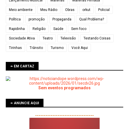
Lançamento Musical
Matérias
Matérias Filmada
Meio ambiente
Meu Rádio
Obras
orkut
Policial
Política
promoção
Propaganda
Qual Problema?
Rapidinha
Religião
Saúde
Sem foco
Sociedade Ativa
Teatro
Televisão
Testando Coisas
Tirinhas
Trânsito
Turismo
Você Aqui
➛ EM CARTAZ
Sem eventos programados
➛ ANUNCIE AQUI
----------------------------------