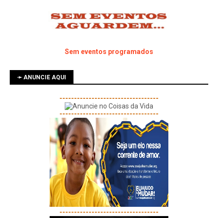
Sem eventos programados
➛ ANUNCIE AQUI
----------------------------------
----------------------------------
----------------------------------