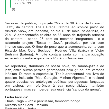
às 21h
Sucesso de público, o projeto “Mais de 30 Anos de Bossa n’
Jazz”, da cantora Thaís Fraga, retorna ao icônico palco do
Vinicius Show, em Ipanema, no dia 15 de maio, sexta-feira, às
21h. A apresentação celebra os 33 anos de trajetória artística
da cantora - sendo 28 com os mesmos integrantes - e o
aclamado projeto “Bossa n’ Jazz”, produzido por ela com
imenso sucesso. O time de peso que a acompanha conta com
Ricardo Mac Cord (teclado), Rodrigo Villa (baixo) e Victor
Bertrami (bateria). A noite contará ainda com a participação
especial do cantor e guitarrista Rogério Guimarães.
No repertório, standards da bossa nova, do samba-jazz e do
jazz, entre outras pérolas garimpadas pelo grupo, em versões
inéditas. Durante o espetáculo, Thaís apresentará seu livro de
poesias, intitulado “Meu Coração, Minhas Algemas”, e recitará
quatro poesias de antologias poéticas portuguesas, lançadas
em Lisboa, em referência à sua nacionalidade, também
portuguesa, mas sem perder sua essência “carioca da gema”.
Ficha técnica:
Thaís Fraga – voz e percussão, tamborim/bongô
Ricardo Mac Cord – teclado
Rodrigo Villa – baixo