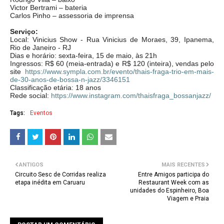
Victor Bertrami – bateria
Carlos Pinho – assessoria de imprensa
Serviço:
Local: Vinicius Show - Rua Vinicius de Moraes, 39, Ipanema,
Rio de Janeiro - RJ
Dias e horário: sexta-feira, 15 de maio, às 21h
Ingressos: R$ 60 (meia-entrada) e R$ 120 (inteira), vendas pelo
site
https://www.sympla.com.
br/evento/thais-fraga-trio-em-
mais-
de-30-anos-de-bossa-n-
jazz/3346151
Classificação etária: 18 anos
Rede social:
https://www.instagram.
com/thaisfraga_bossanjazz/
Tags:
Eventos
ANTIGOS
MAIS RECENTES
Circuito Sesc de Corridas realiza
Entre Amigos participa do
etapa inédita em Caruaru
Restaurant Week com as
unidades do Espinheiro, Boa
Viagem e Praia