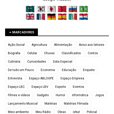
➛ MARCADORES
Ação Social
Agricultura
Alimentação
Aviso aos leitores
Biografia
Celular
Chuvas
Classificados
Contos
Culinária
Curiosidades
Data Especial
De tudo um Pouco
Economia
Educação
Enquete
Entrevista
Espaço ABLOGPE
Espaço Empresa
Espaço LBC
Espaço LBV
Esporte
Eventos
Filmes e vídeos
Gadgets
Humor
Informática
Jogos
Lançamento Musical
Matérias
Matérias Filmada
Meio ambiente
Meu Rádio
Obras
orkut
Policial