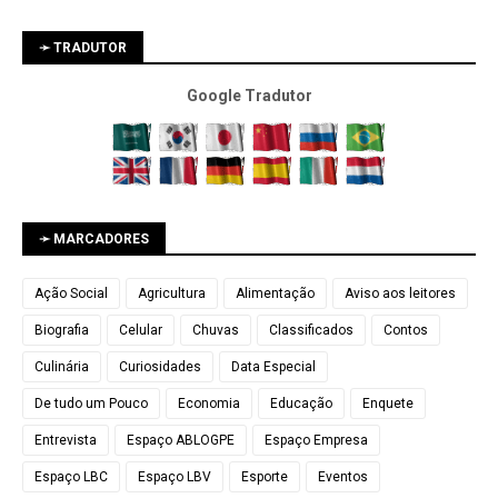
➛ TRADUTOR
Google Tradutor
➛ MARCADORES
Ação Social
Agricultura
Alimentação
Aviso aos leitores
Biografia
Celular
Chuvas
Classificados
Contos
Culinária
Curiosidades
Data Especial
De tudo um Pouco
Economia
Educação
Enquete
Entrevista
Espaço ABLOGPE
Espaço Empresa
Espaço LBC
Espaço LBV
Esporte
Eventos