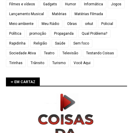
Filmes e vídeos
Gadgets
Humor
Informática
Jogos
Lançamento Musical
Matérias
Matérias Filmada
Meio ambiente
Meu Rádio
Obras
orkut
Policial
Política
promoção
Propaganda
Qual Problema?
Rapidinha
Religião
Saúde
Sem foco
Sociedade Ativa
Teatro
Televisão
Testando Coisas
Tirinhas
Trânsito
Turismo
Você Aqui
➛ EM CARTAZ