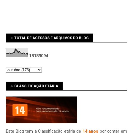
➛ TOTAL DE ACESSOS E ARQUIVOS DO BLOG
1
8
1
8
9
0
9
4
➛ CLASSIFICAÇÃO ETÁRIA
Este Blog tem a Classificação etária de
14 anos
por conter em