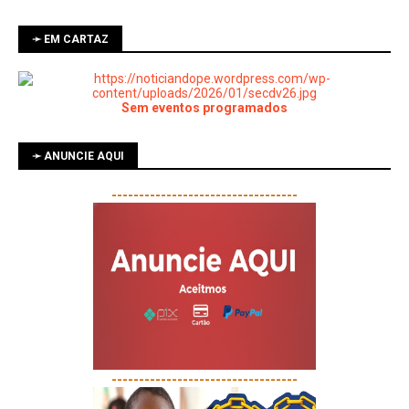
➛ EM CARTAZ
Sem eventos programados
➛ ANUNCIE AQUI
----------------------------------
----------------------------------