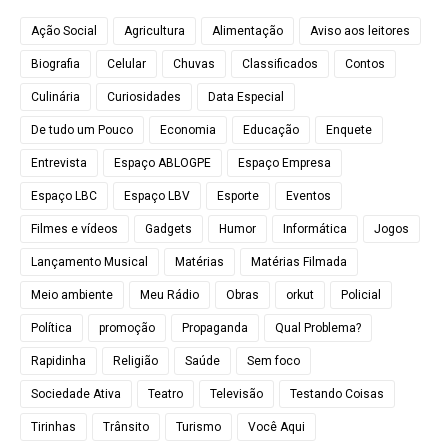
Ação Social
Agricultura
Alimentação
Aviso aos leitores
Biografia
Celular
Chuvas
Classificados
Contos
Culinária
Curiosidades
Data Especial
De tudo um Pouco
Economia
Educação
Enquete
Entrevista
Espaço ABLOGPE
Espaço Empresa
Espaço LBC
Espaço LBV
Esporte
Eventos
Filmes e vídeos
Gadgets
Humor
Informática
Jogos
Lançamento Musical
Matérias
Matérias Filmada
Meio ambiente
Meu Rádio
Obras
orkut
Policial
Política
promoção
Propaganda
Qual Problema?
Rapidinha
Religião
Saúde
Sem foco
Sociedade Ativa
Teatro
Televisão
Testando Coisas
Tirinhas
Trânsito
Turismo
Você Aqui