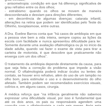
- anisometropia: condição em que há diferença significativa de
grau refrativo entre os dois olhos;
- estrabismo: quando os olhos se movem de maneira
descoordenada e desviam para direções diferentes;
- em decorrência de algumas doenças: catarata infantil,
alterações na retina que podem ser identificadas pelo Teste do
Olhinho, toxoplasmose, entre outras.
A Dra. Eveline Barros conta que “há casos de ambliopia em que
a pessoa vive bem a vida inteira, sempre copiou as lições da
escola com facilidade e nunca apresentou dificuldade para ler.
Somente durante uma avaliação oftalmológica ou já no início da
idade adulta, quando vai fazer o exame de vista para tirar a
carteira de motorista, é que descobre que praticamente não
enxerga com um dos olhos”.
O tratamento da ambliopia depende diretamente da causa, para
que seja feita a correção do problema que impede a visão
normal. O oftalmologista poderá indicar óculos ou lentes de
contato, se houver erro refrativo, além do uso de um tampão no
olho bom, para estimular o uso e o desenvolvimento do olho
afetado. Também podem ser recomendados exercícios visuais,
colírios e, em alguns casos, cirurgia.
A médica reforça que “na infância geralmente não sabemos
expressar uma dificuldade visual, por isso é fundamental que
até os dois anos, os pais ou responsáveis agendem uma
consulta com o oftalmologista a cada seis meses. Após esta