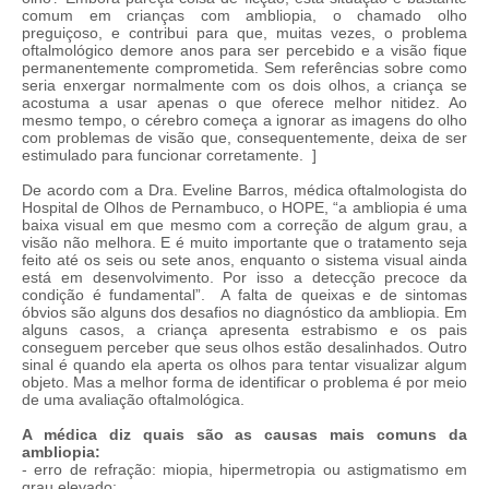
comum em crianças com ambliopia, o chamado olho
preguiçoso, e contribui para que, muitas vezes, o problema
oftalmológico demore anos para ser percebido e a visão fique
permanentemente comprometida. Sem referências sobre como
seria enxergar normalmente com os dois olhos, a criança se
acostuma a usar apenas o que oferece melhor nitidez. Ao
mesmo tempo, o cérebro começa a ignorar as imagens do olho
com problemas de visão que, consequentemente, deixa de ser
estimulado para funcionar corretamente. ]
De acordo com a Dra. Eveline Barros, médica oftalmologista do
Hospital de Olhos de Pernambuco, o HOPE, “a ambliopia é uma
baixa visual em que mesmo com a correção de algum grau, a
visão não melhora. E é muito importante que o tratamento seja
feito até os seis ou sete anos, enquanto o sistema visual ainda
está em desenvolvimento. Por isso a detecção precoce da
condição é fundamental”. A falta de queixas e de sintomas
óbvios são alguns dos desafios no diagnóstico da ambliopia. Em
alguns casos, a criança apresenta estrabismo e os pais
conseguem perceber que seus olhos estão desalinhados. Outro
sinal é quando ela aperta os olhos para tentar visualizar algum
objeto. Mas a melhor forma de identificar o problema é por meio
de uma avaliação oftalmológica.
A médica diz quais são as causas mais comuns da
ambliopia:
- erro de refração: miopia, hipermetropia ou astigmatismo em
grau elevado;